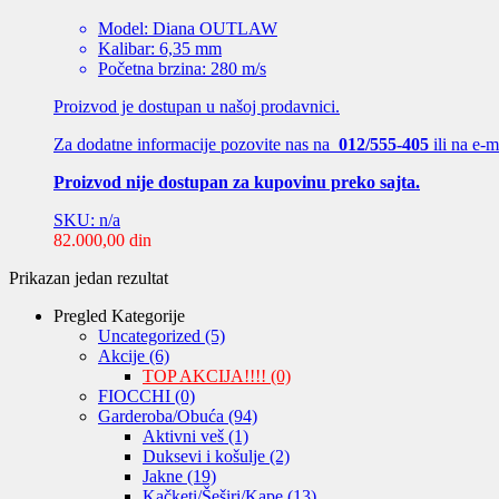
Model: Diana OUTLAW
Kalibar: 6,35 mm
Početna brzina: 280 m/s
Proizvod je dostupan u našoj prodavnici.
Za dodatne informacije pozovite nas na
012/555-405
ili na e-
Proizvod nije dostupan za kupovinu preko sajta.
SKU: n/a
82.000,00
din
Prikazan jedan rezultat
Pregled Kategorije
Uncategorized
(5)
Akcije
(6)
TOP AKCIJA!!!!
(0)
FIOCCHI
(0)
Garderoba/Obuća
(94)
Aktivni veš
(1)
Duksevi i košulje
(2)
Jakne
(19)
Kačketi/Šeširi/Kape
(13)