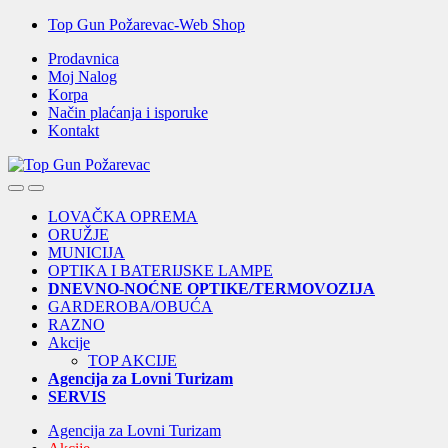
Skip
Skip
Top Gun Požarevac-Web Shop
to
to
Prodavnica
navigation
content
Moj Nalog
Korpa
Način plaćanja i isporuke
Kontakt
Open
Close
LOVAČKA OPREMA
ORUŽJE
MUNICIJA
OPTIKA I BATERIJSKE LAMPE
DNEVNO-NOĆNE OPTIKE/TERMOVOZIJA
GARDEROBA/OBUĆA
RAZNO
Akcije
TOP AKCIJE
Agencija za Lovni Turizam
SERVIS
Agencija za Lovni Turizam