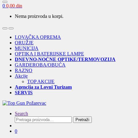
0
0,00
din
Nema proizvoda u korpi.
Open
Close
LOVAČKA OPREMA
ORUŽJE
MUNICIJA
OPTIKA I BATERIJSKE LAMPE
DNEVNO-NOĆNE OPTIKE/TERMOVOZIJA
GARDEROBA/OBUĆA
RAZNO
Akcije
TOP AKCIJE
Agencija za Lovni Turizam
SERVIS
Search
Pretraga
Pretraži
za:
0