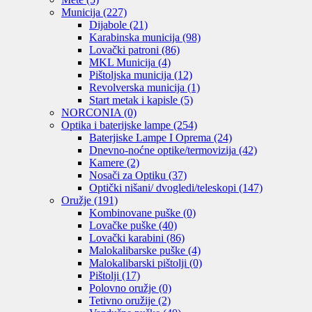
Municija
(227)
Dijabole
(21)
Karabinska municija
(98)
Lovački patroni
(86)
MKL Municija
(4)
Pištoljska municija
(12)
Revolverska municija
(1)
Start metak i kapisle
(5)
NORCONIA
(0)
Optika i baterijske lampe
(254)
Baterjiske Lampe I Oprema
(24)
Dnevno-noćne optike/termovizija
(42)
Kamere
(2)
Nosači za Optiku
(37)
Optički nišani/ dvogledi/teleskopi
(147)
Oružje
(191)
Kombinovane puške
(0)
Lovačke puške
(40)
Lovački karabini
(86)
Malokalibarske puške
(4)
Malokalibarski pištolji
(0)
Pištolji
(17)
Polovno oružje
(0)
Tetivno oružije
(2)