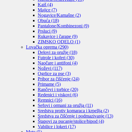
Kaiš
(4)
Majice
(7)
Nogavice/Kamašne
(2)
Obuća
(18)
Pantalone/Kombinezoni
(9)
Prsluci
(9)
Rukavice i čarape
(9)
ZIMSKO ODELO
(1)
Lovačka oprema
(290)
Delovi za oružje
(18)
Futrole i koferi
(30)
Naočare i antifoni
(4)
Noževi
(117)
Ogrlice za pse
(3)
Pribor za čišćenje
(24)
Primame
(5)
Rančevi i torbice
(20)
Redenici i viskovi
(6)
Remnici
(16)
Sefovi i ormani za oružja
(11)
Sredstva protiv komaraca i krpellja
(2)
Sredstva za čišćenje i podmazivanje
(13)
Štapovi za pucanje/stolice/bipod
(4)
Vabilice i lokeri
(17)
Mete
(5)