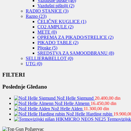
Vazdušne puške
(40)
Vazdušni pištolji
(2)
RADIO STANICE
(3)
Razno
(23)
ČELIČNE KUGLICE
(1)
CO2 AMPULE
(2)
METE
(0)
OPREMA ZA PIKADO/STRELICE
(2)
PIKADO TABLE
(2)
Pljoske
(5)
SREDSTVA ZA SAMOODBRANU
(8)
SELLIER&BELLOT
(0)
UTG
(0)
FILTERI
Poslednje Gledano
Nož Helle Sigmund
20.400,00
din
Nož Helle Almenn
16.450,00
din
Nož Helle Alden
11.300,00
din
Nož Helle Harding rubin
19.900,
Termovizij