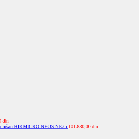
00
din
ski nišan HIKMICRO NEOS NE25
101.880,00
din