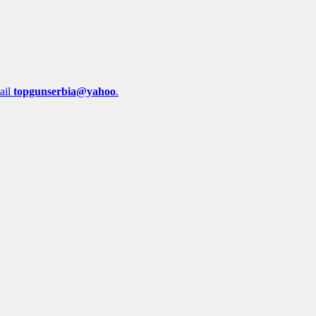
mail
topgunserbia@yahoo
.