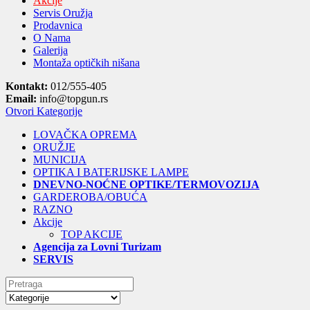
Akcije
Servis Oružja
Prodavnica
O Nama
Galerija
Montaža optičkih nišana
Kontakt:
012/555-405
Email:
info@topgun.rs
Otvori Kategorije
LOVAČKA OPREMA
ORUŽJE
MUNICIJA
OPTIKA I BATERIJSKE LAMPE
DNEVNO-NOĆNE OPTIKE/TERMOVOZIJA
GARDEROBA/OBUĆA
RAZNO
Akcije
TOP AKCIJE
Agencija za Lovni Turizam
SERVIS
Search
for: