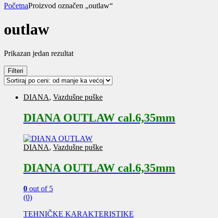
Početna
Proizvod označen „outlaw“
outlaw
Prikazan jedan rezultat
Filteri
DIANA
,
Vazdušne puške
DIANA OUTLAW cal.6,35mm
DIANA
,
Vazdušne puške
DIANA OUTLAW cal.6,35mm
0
out of 5
(0)
TEHNIČKE KARAKTERISTIKE