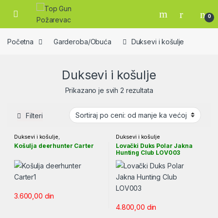
Skip to navigation
Skip to content
Open
0
Početna
Garderoba/Obuća
Duksevi i košulje
Duksevi i košulje
Sortirano po ceni: od
Prikazano je svih 2 rezultata
Filteri
Duksevi i košulje
,
Duksevi i košulje
Garderoba/Obuća
Košulja deerhunter Carter
Lovački Duks Polar Jakna
Hunting Club LOV003
3.600,00
din
4.800,00
din