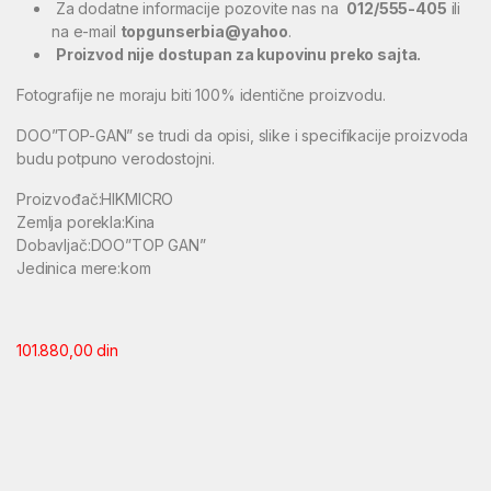
Za dodatne informacije pozovite nas na
012/555-405
ili
na e-mail
topgunserbia@yahoo
.
Proizvod nije dostupan za kupovinu preko sajta.
Fotografije ne moraju biti 100% identične proizvodu.
DOO”TOP-GAN” se trudi da opisi, slike i specifikacije proizvoda
budu potpuno verodostojni.
Proizvođač:HIKMICRO
Zemlja porekla:Kina
Dobavljač:DOO”TOP GAN”
Jedinica mere:kom
101.880,00
din