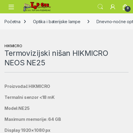
Skip to navigation
Skip to content
Open
0
Početna
Optika i baterijske lampe
Dnevno-noćne opti
HIKMICRO
Termovizijski nišan HIKMICRO
NEOS NE25
Proizvođač HIKMICRO
Termalni senzor <18 mK
Model:NE25
Maximum memorije: 64 GB
Display 1920×1080 px