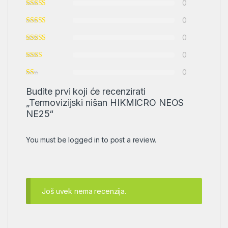
0
0
0
0
0
Budite prvi koji će recenzirati
„Termovizijski nišan HIKMICRO NEOS
NE25“
You must be
logged in
to post a review.
Još uvek nema recenzija.