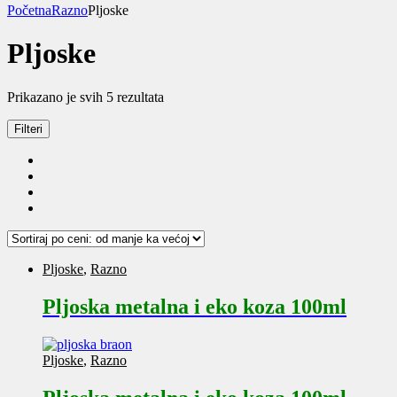
Početna
Razno
Pljoske
Pljoske
Sortirano
Prikazano je svih 5 rezultata
po
ceni:
Filteri
od
niže
ka
višoj
Pljoske
,
Razno
Pljoska metalna i eko koza 100ml
Pljoske
,
Razno