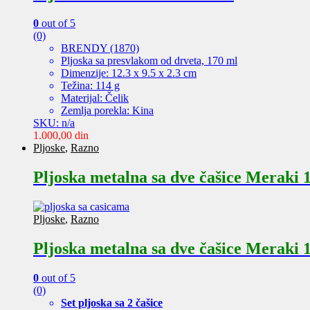
0
out of 5
(0)
BRENDY (1870)
Pljoska sa presvlakom od drveta, 170 ml
Dimenzije: 12.3 x 9.5 x 2.3 cm
Težina: 114 g
Materijal: Čelik
Zemlja porekla: Kina
SKU: n/a
1.000,00
din
Pljoske
,
Razno
Pljoska metalna sa dve čašice Meraki 
Pljoske
,
Razno
Pljoska metalna sa dve čašice Meraki 
0
out of 5
(0)
Set pljoska sa 2 čašice