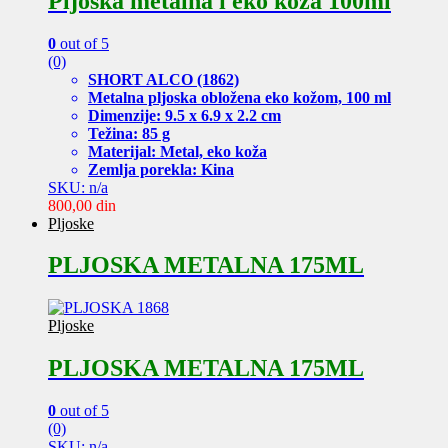
Pljoska metalna i eko koza 100ml
0
out of 5
(0)
SHORT ALCO (1862)
Metalna pljoska obložena eko kožom, 100 ml
Dimenzije: 9.5 x 6.9 x 2.2 cm
Težina: 85 g
Materijal: Metal, eko koža
Zemlja porekla: Kina
SKU: n/a
800,00
din
Pljoske
PLJOSKA METALNA 175ML
Pljoske
PLJOSKA METALNA 175ML
0
out of 5
(0)
SKU: n/a