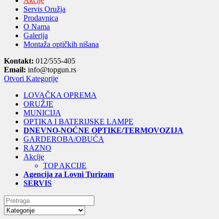
Akcije
Servis Oružja
Prodavnica
O Nama
Galerija
Montaža optičkih nišana
Kontakt:
012/555-405
Email:
info@topgun.rs
Otvori Kategorije
LOVAČKA OPREMA
ORUŽJE
MUNICIJA
OPTIKA I BATERIJSKE LAMPE
DNEVNO-NOĆNE OPTIKE/TERMOVOZIJA
GARDEROBA/OBUĆA
RAZNO
Akcije
TOP AKCIJE
Agencija za Lovni Turizam
SERVIS
Search
for: