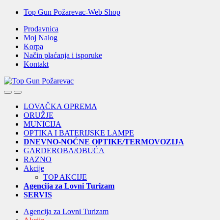
Skip
Skip
Top Gun Požarevac-Web Shop
to
to
Prodavnica
navigation
content
Moj Nalog
Korpa
Način plaćanja i isporuke
Kontakt
Open
Close
LOVAČKA OPREMA
ORUŽJE
MUNICIJA
OPTIKA I BATERIJSKE LAMPE
DNEVNO-NOĆNE OPTIKE/TERMOVOZIJA
GARDEROBA/OBUĆA
RAZNO
Akcije
TOP AKCIJE
Agencija za Lovni Turizam
SERVIS
Agencija za Lovni Turizam