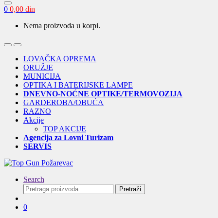
0
0,00
din
Nema proizvoda u korpi.
Open
Close
LOVAČKA OPREMA
ORUŽJE
MUNICIJA
OPTIKA I BATERIJSKE LAMPE
DNEVNO-NOĆNE OPTIKE/TERMOVOZIJA
GARDEROBA/OBUĆA
RAZNO
Akcije
TOP AKCIJE
Agencija za Lovni Turizam
SERVIS
Search
Pretraga
Pretraži
za:
0