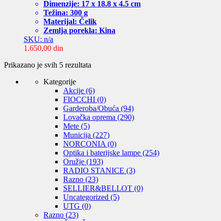
Dimenzije: 17 x 18.8 x 4.5 cm
Težina: 300 g
Materijal: Čelik
Zemlja porekla: Kina
SKU: n/a
1.650,00
din
Sortirano
Prikazano je svih 5 rezultata
po
Kategorije
ceni:
Akcije
(6)
od
FIOCCHI
(0)
niže
Garderoba/Obuća
(94)
ka
Lovačka oprema
(290)
višoj
Mete
(5)
Municija
(227)
NORCONIA
(0)
Optika i baterijske lampe
(254)
Oružje
(193)
RADIO STANICE
(3)
Razno
(23)
SELLIER&BELLOT
(0)
Uncategorized
(5)
UTG
(0)
Razno
(23)