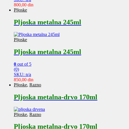
800,00
din
Pljoske
Pljoska metalna 245ml
Pljoske
Pljoska metalna 245ml
0
out of 5
(0)
SKU: n/a
850,00
din
Pljoske
,
Razno
Pljoska metalna-drvo 170ml
Pljoske
,
Razno
Pljoska metalna-drvo 170ml