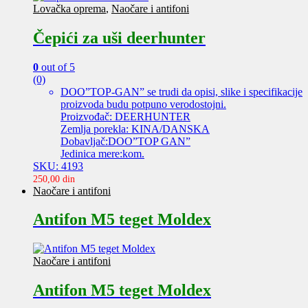
Lovačka oprema
,
Naočare i antifoni
Čepići za uši deerhunter
0
out of 5
(0)
DOO”TOP-GAN” se trudi da opisi, slike i specifikacije
proizvoda budu potpuno verodostojni.
Proizvođač: DEERHUNTER
Zemlja porekla: KINA/DANSKA
Dobavljač:DOO”TOP GAN”
Jedinica mere:kom.
SKU: 4193
250,00
din
Naočare i antifoni
Antifon M5 teget Moldex
Naočare i antifoni
Antifon M5 teget Moldex