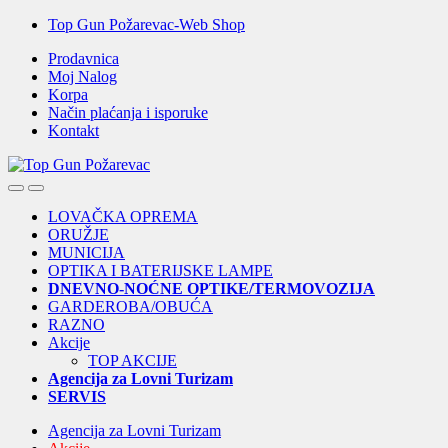
Skip
Skip
Top Gun Požarevac-Web Shop
to
to
Prodavnica
navigation
content
Moj Nalog
Korpa
Način plaćanja i isporuke
Kontakt
Open
Close
LOVAČKA OPREMA
ORUŽJE
MUNICIJA
OPTIKA I BATERIJSKE LAMPE
DNEVNO-NOĆNE OPTIKE/TERMOVOZIJA
GARDEROBA/OBUĆA
RAZNO
Akcije
TOP AKCIJE
Agencija za Lovni Turizam
SERVIS
Agencija za Lovni Turizam