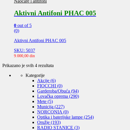
Naočare i antifoni
Aktivni Antifoni PHAC 005
0
out of 5
(0)
Aktivni Antifoni PHAC 005
SKU: 5037
9.000,00
din
Sortirano
Prikazano je svih 4 rezultata
po
Kategorije
ceni:
Akcije
(6)
od
FIOCCHI
(0)
niže
Garderoba/Obuća
(94)
ka
Lovačka oprema
(290)
višoj
Mete
(5)
Municija
(227)
NORCONIA
(0)
Optika i baterijske lampe
(254)
Oružje
(193)
RADIO STANICE
(3)