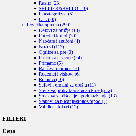
Razno
(23)
SELLIER&BELLOT
(0)
Uncategorized
(5)
UTG
(0)
Lovačka oprema
(290)
Delovi za oružje
(18)
Futrole i koferi
(30)
Naočare i antifoni
(4)
Noževi
(117)
Ogrlice za pse
(3)
Pribor za čišćenje
(24)
Primame
(5)
Rančevi i torbice
(20)
Redenici i viskovi
(6)
Remnici
(16)
Sefovi i ormani za oružja
(11)
Sredstva protiv komaraca i krpellja
(2)
Sredstva za čišćenje i podmazivanje
(13)
Štapovi za pucanje/stolice/bipod
(4)
Vabilice i lokeri
(17)
FILTERI
Cena