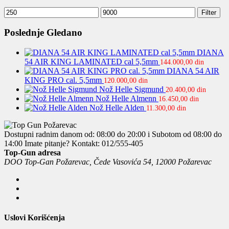
Minimalna
Maksimalna
Filter
cena
cena
Poslednje Gledano
DIANA
54 AIR KING LAMINATED cal 5,5mm
144.000,00
din
DIANA 54 AIR
KING PRO cal. 5,5mm
120.000,00
din
Nož Helle Sigmund
20.400,00
din
Nož Helle Almenn
16.450,00
din
Nož Helle Alden
11.300,00
din
Dostupni radnim danom od: 08:00 do 20:00 i Subotom od 08:00 do
14:00
Imate pitanje? Kontakt: 012/555-405
Top-Gun adresa
DOO Top-Gan Požarevac, Čede Vasovića 54, 12000 Požarevac
Uslovi Korišćenja