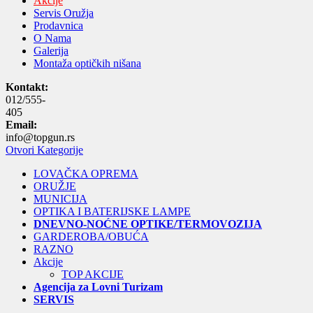
Akcije
Servis Oružja
Prodavnica
O Nama
Galerija
Montaža optičkih nišana
Kontakt:
012/555-
405
Email:
info@topgun.rs
Otvori Kategorije
LOVAČKA OPREMA
ORUŽJE
MUNICIJA
OPTIKA I BATERIJSKE LAMPE
DNEVNO-NOĆNE OPTIKE/TERMOVOZIJA
GARDEROBA/OBUĆA
RAZNO
Akcije
TOP AKCIJE
Agencija za Lovni Turizam
SERVIS