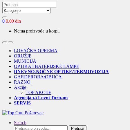
Search
for:
0
0,00
din
Nema proizvoda u korpi.
Open
Close
LOVAČKA OPREMA
ORUŽJE
MUNICIJA
OPTIKA I BATERIJSKE LAMPE
DNEVNO-NOĆNE OPTIKE/TERMOVOZIJA
GARDEROBA/OBUĆA
RAZNO
Akcije
TOP AKCIJE
Agencija za Lovni Turizam
SERVIS
Search
Pretraga
Pretraži