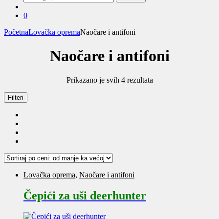
za:
0
Početna
Lovačka oprema
Naočare i antifoni
Naočare i antifoni
Sortirano
Prikazano je svih 4 rezultata
po
ceni:
Filteri
od
niže
ka
višoj
Lovačka oprema
,
Naočare i antifoni
Čepići za uši deerhunter