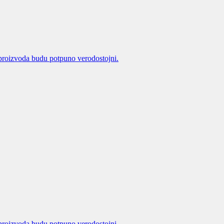
proizvoda budu potpuno verodostojni.
proizvoda budu potpuno verodostojni.