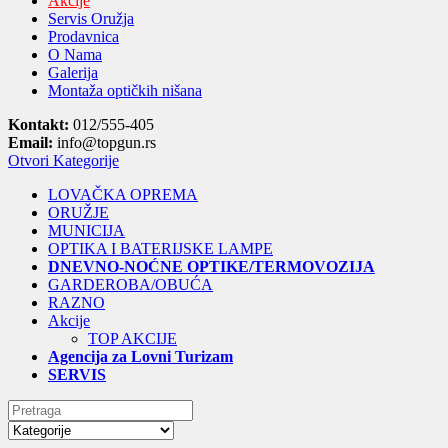
Akcije
Servis Oružja
Prodavnica
O Nama
Galerija
Montaža optičkih nišana
Kontakt:
012/555-405
Email:
info@topgun.rs
Otvori Kategorije
LOVAČKA OPREMA
ORUŽJE
MUNICIJA
OPTIKA I BATERIJSKE LAMPE
DNEVNO-NOĆNE OPTIKE/TERMOVOZIJA
GARDEROBA/OBUĆA
RAZNO
Akcije
TOP AKCIJE
Agencija za Lovni Turizam
SERVIS
Search
for: