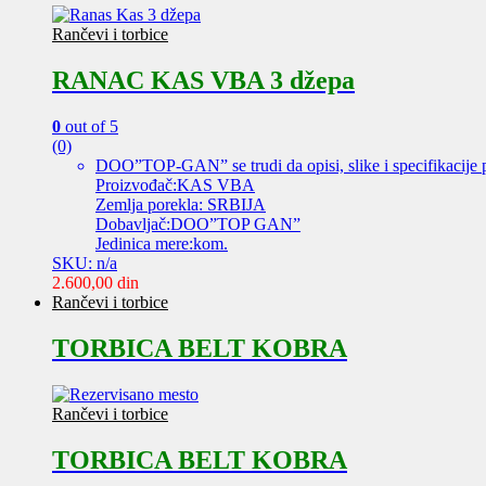
Rančevi i torbice
RANAC KAS VBA 3 džepa
0
out of 5
(0)
DOO”TOP-GAN” se trudi da opisi, slike i specifikacije 
Proizvođač:KAS VBA
Zemlja porekla: SRBIJA
Dobavljač:DOO”TOP GAN”
Jedinica mere:kom.
SKU: n/a
2.600,00
din
Rančevi i torbice
TORBICA BELT KOBRA
Rančevi i torbice
TORBICA BELT KOBRA