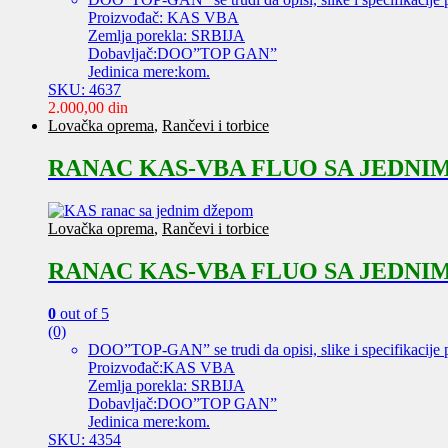
Proizvođač: KAS VBA
Zemlja porekla: SRBIJA
Dobavljač:DOO”TOP GAN”
Jedinica mere:kom.
SKU: 4637
2.000,00
din
Lovačka oprema
,
Rančevi i torbice
RANAC KAS-VBA FLUO SA JEDNI
Lovačka oprema
,
Rančevi i torbice
RANAC KAS-VBA FLUO SA JEDNI
0
out of 5
(0)
DOO”TOP-GAN” se trudi da opisi, slike i specifikacije 
Proizvođač:KAS VBA
Zemlja porekla: SRBIJA
Dobavljač:DOO”TOP GAN”
Jedinica mere:kom.
SKU: 4354