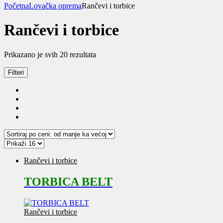
Početna
Lovačka oprema
Rančevi i torbice
Rančevi i torbice
Sortirano
Prikazano je svih 20 rezultata
po
ceni:
Filteri
od
niže
ka
višoj
Rančevi i torbice
TORBICA BELT
Rančevi i torbice