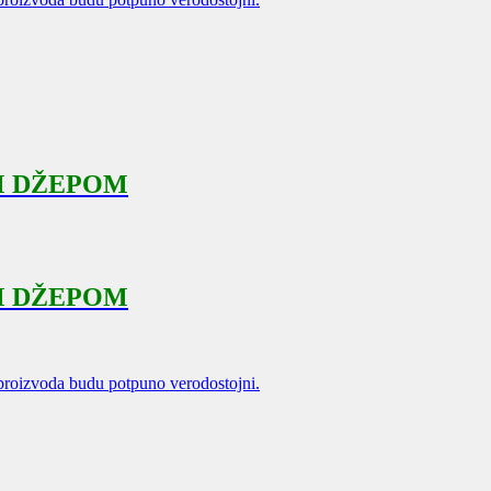
M DŽEPOM
M DŽEPOM
proizvoda budu potpuno verodostojni.