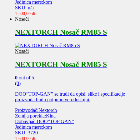
Jedinica mere:kom
SKU: n/a
1.500,00
din
Nosači
NEXTORCH Nosač RM85 S
Nosači
NEXTORCH Nosač RM85 S
0
out of 5
(0)
DOO”TOP-GAN” se trudi da opisi, slike i specifikacije
proizvoda budu potpuno verodostojni.
Proizvođač:Nextorch
Zemlja porekla:Kina
Dobavljač:DOO”TOP GAN”
Jedinica mere:kom
SKU: 3720
1.600,00
din