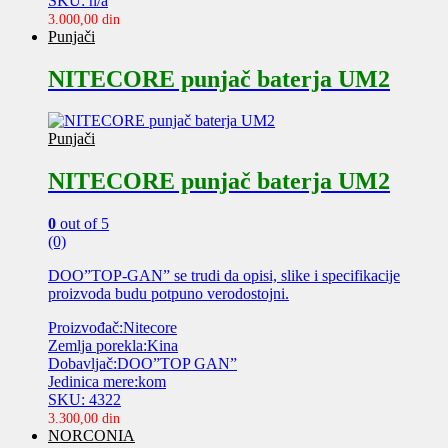
SKU: n/a
3.000,00
din
Punjači
NITECORE punjač baterja UM2
Punjači
NITECORE punjač baterja UM2
0
out of 5
(0)
DOO”TOP-GAN” se trudi da opisi, slike i specifikacije
proizvoda budu potpuno verodostojni.
Proizvođač:Nitecore
Zemlja porekla:Kina
Dobavljač:DOO”TOP GAN”
Jedinica mere:kom
SKU: 4322
3.300,00
din
NORCONIA