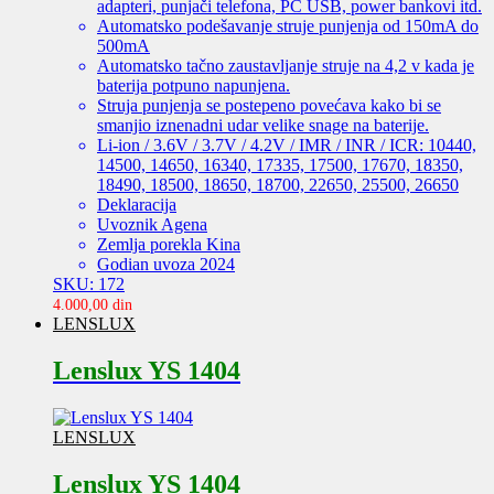
adapteri, punjači telefona, PC USB, power bankovi itd.
Automatsko podešavanje struje punjenja od 150mA do
500mA
Automatsko tačno zaustavljanje struje na 4,2 v kada je
baterija potpuno napunjena.
Struja punjenja se postepeno povećava kako bi se
smanjio iznenadni udar velike snage na baterije.
Li-ion / 3.6V / 3.7V / 4.2V / IMR / INR / ICR: 10440,
14500, 14650, 16340, 17335, 17500, 17670, 18350,
18490, 18500, 18650, 18700, 22650, 25500, 26650
Deklaracija
Uvoznik Agena
Zemlja porekla Kina
Godian uvoza 2024
SKU: 172
4.000,00
din
LENSLUX
Lenslux YS 1404
LENSLUX
Lenslux YS 1404