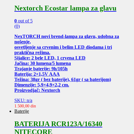
Nextorch Ecostar lampa za glavu
0
out of 5
(0)
NexTORCH novi brend-lampa za glavu, udobna za
nošenje,
osvetljenje sa crvenim i belim LED diodama i tri
praktična režima.
Sijalice: 2 bele LED, 1 crvena LED
Jačina: 30 lumena/5 lumena
Trajanje baterije: 9h/105h
Baterija: 2×1,5V AAA
Težina: 38gr ( bez baterije), 61gr ( sa baterijom)
Dimenzije: 5,9×4,9×2,2 cm.
Proizvodjač: Nextorch
SKU: n/a
1.500,00
din
Baterije
BATERIJA RCR123A/16340
NITECORE