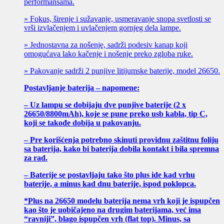
performansama.
» Fokus, širenje i sužavanje, usmeravanje snopa svetlosti se
vrši izvlačenjem i uvlačenjem gornjeg dela lampe.
» Jednostavna za nošenje, sadrži podesiv kanap koji
omogućava lako kačenje i nošenje preko zgloba ruke.
» Pakovanje sadrži 2 punjive litijumske baterije, model 26650.
Postavljanje baterija – napomene:
– Uz lampu se dobijaju dve punjive baterije (
2 x
26650/8800mAh), koje se pune preko usb kabla, tip C,
koji se takođe dobija u pakovanju.
– Pre korišćenja potrebno skinuti providnu zaštitnu foliju
sa baterija, kako bi baterija dobila kontakt i bila spremna
za rad.
– Baterije se postavljaju tako što plus ide kad vrhu
baterije, a minus kad dnu baterije, ispod poklopca.
*Plus na
26650
modelu baterija nema vrh koji je ispupčen
kao što je uobičajeno na drugim baterijama, već ima
“ravniji”, blago ispupčen vrh (flat top). Minus, sa