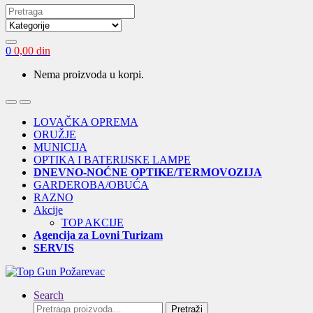
Search
for:
0
0,00
din
Nema proizvoda u korpi.
Open
Close
LOVAČKA OPREMA
ORUŽJE
MUNICIJA
OPTIKA I BATERIJSKE LAMPE
DNEVNO-NOĆNE OPTIKE/TERMOVOZIJA
GARDEROBA/OBUĆA
RAZNO
Akcije
TOP AKCIJE
Agencija za Lovni Turizam
SERVIS
Search
Pretraga
Pretraži