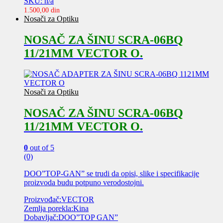
SKU: n/a
1.500,00
din
Nosači za Optiku
NOSAČ ZA ŠINU SCRA-06BQ
11/21MM VECTOR O.
Nosači za Optiku
NOSAČ ZA ŠINU SCRA-06BQ
11/21MM VECTOR O.
0
out of 5
(0)
DOO”TOP-GAN” se trudi da opisi, slike i specifikacije
proizvoda budu potpuno verodostojni.
Proizvođač:VECTOR
Zemlja porekla:Kina
Dobavljač:DOO”TOP GAN”