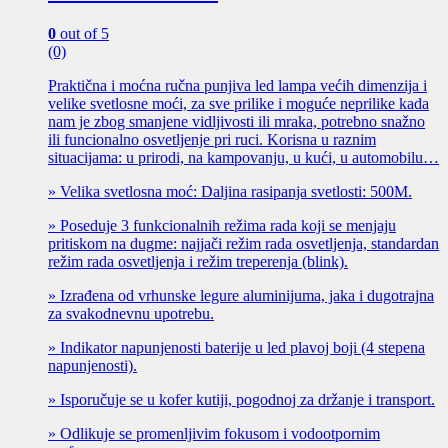
0
out of 5
(0)
Praktična i moćna ručna punjiva led lampa većih dimenzija i
velike svetlosne moći, za sve prilike i moguće neprilike kada
nam je zbog smanjene vidljivosti ili mraka, potrebno snažno
ili funcionalno osvetljenje pri ruci. Korisna u raznim
situacijama: u prirodi, na kampovanju, u kući, u automobilu…
» Velika svetlosna moć: Daljina rasipanja svetlosti: 500M.
» Poseduje 3 funkcionalnih režima rada koji se menjaju
pritiskom na dugme: najjači režim rada osvetljenja, standardan
režim rada osvetljenja i režim treperenja (blink).
» Izrađena od vrhunske legure aluminijuma, jaka i dugotrajna
za svakodnevnu upotrebu.
» Indikator napunjenosti baterije u led plavoj boji (4 stepena
napunjenosti).
» Isporučuje se u kofer kutiji, pogodnoj za držanje i transport.
» Odlikuje se promenljivim fokusom i vodootpornim