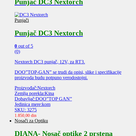
Punjač DC3 Nextorch
Punjači
Punjač DC3 Nextorch
0
out of 5
(0)
Nextorch DC3 punjač, 12V, za RT3.
DOO”TOP-GAN” se trudi da opisi, slike i specifikacije
proizvoda budu potpuno verodostojni.
Proizvođač:Nextorch
Zemlja porekla:Kina
Dobavljač:DOO”TOP GAN”
Jedinica mere:kom
SKU: 3275
1.850,00
din
Nosači za Optiku
DIANA- Nosač optike 2 prstena