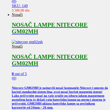
(0)
SKU: 149
3.500,00
din
Nosači
NOSAČ LAMPE NITECORE
GM02MH
Nosači
NOSAČ LAMPE NITECORE
GM02MH
0
out of 5
(0)
Nitecore GM02MH je najnoviji nosač kompanije Nitecore i umesto da
koristi standardni sistem šina, ovaj nosač koristi magnetni sistem!
Lako pričvrstite nosač na vaše oružje po izboru jakom magnetnom
postoljem koja će držati vašu baterijsku lampu na mestu i sigurno je
pričvrstiti. GM02MH uklapa baterijske lampe sa prečnikom
karoserije od 24mm ~ 26 mm.