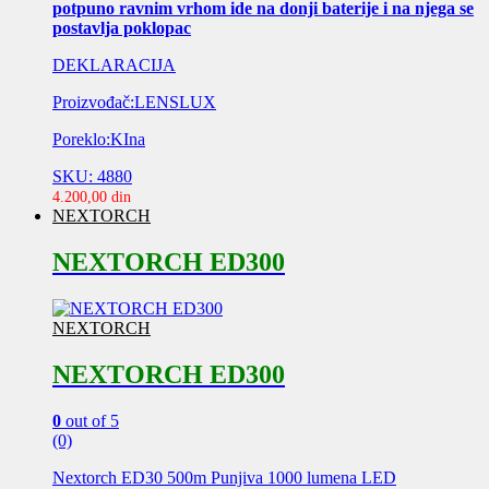
potpuno ravnim vrhom ide na donji baterije i na njega se
postavlja poklopac
DEKLARACIJA
Proizvođač:LENSLUX
Poreklo:KIna
SKU: 4880
4.200,00
din
NEXTORCH
NEXTORCH ED300
NEXTORCH
NEXTORCH ED300
0
out of 5
(0)
Nextorch ED30 500m Punjiva 1000 lumena LED