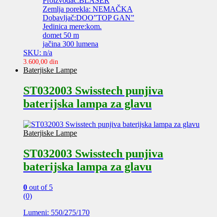
Proizvođač:BLASER
Zemlja porekla: NEMAČKA
Dobavljač:DOO”TOP GAN”
Jedinica mere:kom.
domet 50 m
jačina 300 lumena
SKU: n/a
3.600,00
din
Baterjiske Lampe
ST032003 Swisstech punjiva
baterijska lampa za glavu
Baterjiske Lampe
ST032003 Swisstech punjiva
baterijska lampa za glavu
0
out of 5
(0)
Lumeni: 550/275/170