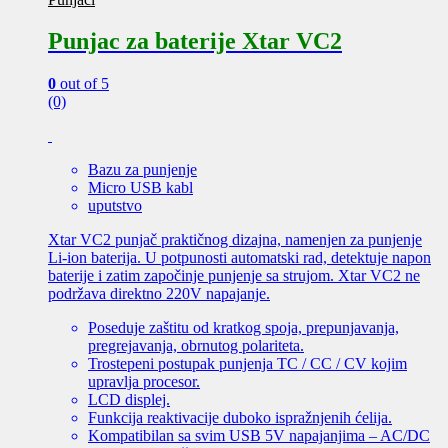
Punjac za baterije Xtar VC2
0
out of 5
(0)
Bazu za punjenje
Micro USB kabl
uputstvo
Xtar VC2 punjač praktičnog dizajna, namenjen za punjenje
Li-ion baterija. U potpunosti automatski rad, detektuje napon
baterije i zatim započinje punjenje sa strujom. Xtar VC2 ne
podržava direktno 220V napajanje.
Poseduje zaštitu od kratkog spoja, prepunjavanja,
pregrejavanja, obrnutog polariteta.
Trostepeni postupak punjenja TC / CC / CV kojim
upravlja procesor.
LCD displej.
Funkcija reaktivacije duboko ispražnjenih ćelija.
Kompatibilan sa svim USB 5V napajanjima – AC/DC