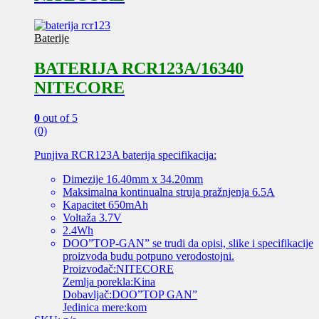
Baterije
BATERIJA RCR123A/16340
NITECORE
0
out of 5
(0)
Punjiva RCR123A baterija specifikacija
:
Dimezije 16.40mm x 34.20mm
Maksimalna kontinualna struja pražnjenja 6.5A
Kapacitet 650mAh
Voltaža 3.7V
2.4Wh
DOO”TOP-GAN” se trudi da opisi, slike i specifikacije
proizvoda budu potpuno verodostojni.
Proizvođač:NITECORE
Zemlja porekla:Kina
Dobavljač:DOO”TOP GAN”
Jedinica mere:kom