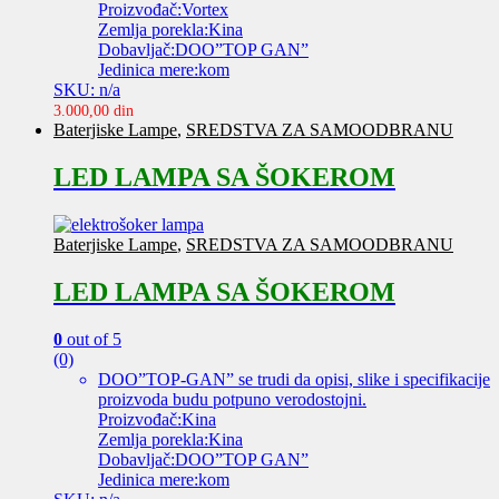
Proizvođač:Vortex
Zemlja porekla:Kina
Dobavljač:DOO”TOP GAN”
Jedinica mere:kom
SKU: n/a
3.000,00
din
Baterjiske Lampe
,
SREDSTVA ZA SAMOODBRANU
LED LAMPA SA ŠOKEROM
Baterjiske Lampe
,
SREDSTVA ZA SAMOODBRANU
LED LAMPA SA ŠOKEROM
0
out of 5
(0)
DOO”TOP-GAN” se trudi da opisi, slike i specifikacije
proizvoda budu potpuno verodostojni.
Proizvođač:Kina
Zemlja porekla:Kina
Dobavljač:DOO”TOP GAN”
Jedinica mere:kom