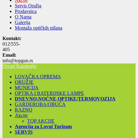
Akcije
Servis Oružja
Prodavnica
O Nama
Galerija
Montaža optičkih nišana
Kontakt:
012/555-
405
Email:
info@topgun.rs
Otvori Kategorije
LOVAČKA OPREMA
ORUŽJE
MUNICIJA
OPTIKA I BATERIJSKE LAMPE
DNEVNO-NOĆNE OPTIKE/TERMOVOZIJA
GARDEROBA/OBUĆA
RAZNO
Akcije
TOP AKCIJE
Agencija za Lovni Turizam
SERVIS