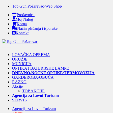
Skip
Skip
Top Gun Požarevac-Web Shop
to
to
Prodavnica
navigation
content
Moj Nalog
Korpa
Način plaćanja i isporuke
Kontakt
Open
Close
LOVAČKA OPREMA
ORUŽJE
MUNICIJA
OPTIKA I BATERIJSKE LAMPE
DNEVNO-NOĆNE OPTIKE/TERMOVOZIJA
GARDEROBA/OBUĆA
RAZNO
Akcije
TOP AKCIJE
Agencija za Lovni Turizam
SERVIS
Agencija za Lovni Turizam