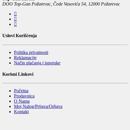
DOO Top-Gan Požarevac, Čede Vasovića 54, 12000 Požarevac
Uslovi Korišćenja
Politika privatnosti
Reklamacije
Način plaćanja i isporuke
Korisni Linkovi
Početna
Prodavnica
O Nama
Moj Nalog/Prijava/Odjava
Kontakt