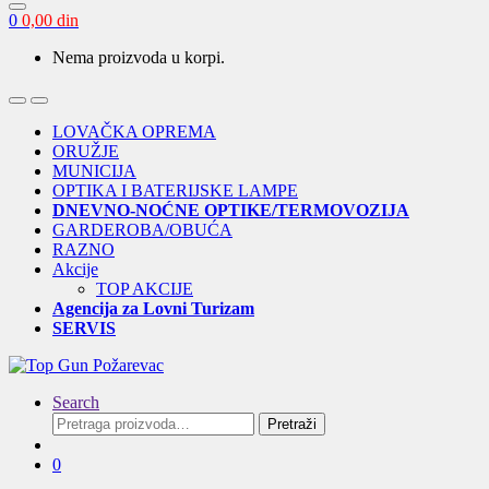
0
0,00
din
Nema proizvoda u korpi.
Open
Close
LOVAČKA OPREMA
ORUŽJE
MUNICIJA
OPTIKA I BATERIJSKE LAMPE
DNEVNO-NOĆNE OPTIKE/TERMOVOZIJA
GARDEROBA/OBUĆA
RAZNO
Akcije
TOP AKCIJE
Agencija za Lovni Turizam
SERVIS
Search
Pretraga
Pretraži
za:
0