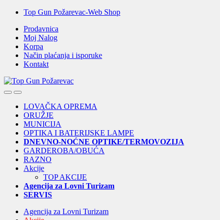
Skip
Skip
Top Gun Požarevac-Web Shop
to
to
Prodavnica
navigation
content
Moj Nalog
Korpa
Način plaćanja i isporuke
Kontakt
Open
Close
LOVAČKA OPREMA
ORUŽJE
MUNICIJA
OPTIKA I BATERIJSKE LAMPE
DNEVNO-NOĆNE OPTIKE/TERMOVOZIJA
GARDEROBA/OBUĆA
RAZNO
Akcije
TOP AKCIJE
Agencija za Lovni Turizam
SERVIS
Agencija za Lovni Turizam