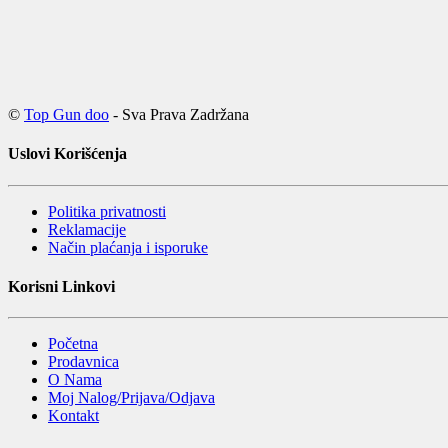
©
Top Gun doo
- Sva Prava Zadržana
Uslovi Korišćenja
Politika privatnosti
Reklamacije
Način plaćanja i isporuke
Korisni Linkovi
Početna
Prodavnica
O Nama
Moj Nalog/Prijava/Odjava
Kontakt