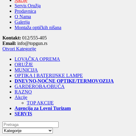
Akcije
Servis Oružja
Prodavnica
O Nama
Galerija
Montaža optičkih nišana
Kontakt:
012/555-405
Email:
info@topgun.rs
Otvori Kategorije
LOVAČKA OPREMA
ORUŽJE
MUNICIJA
OPTIKA I BATERIJSKE LAMPE
DNEVNO-NOĆNE OPTIKE/TERMOVOZIJA
GARDEROBA/OBUĆA
RAZNO
Akcije
TOP AKCIJE
Agencija za Lovni Turizam
SERVIS
Search
for: