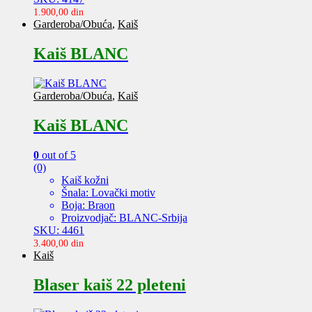
1.900,00
din
Garderoba/Obuća
,
Kaiš
Kaiš BLANC
Garderoba/Obuća
,
Kaiš
Kaiš BLANC
0
out of 5
(0)
Kaiš kožni
Šnala: Lovački motiv
Boja: Braon
Proizvodjač: BLANC-Srbija
SKU: 4461
3.400,00
din
Kaiš
Blaser kaiš 22 pleteni