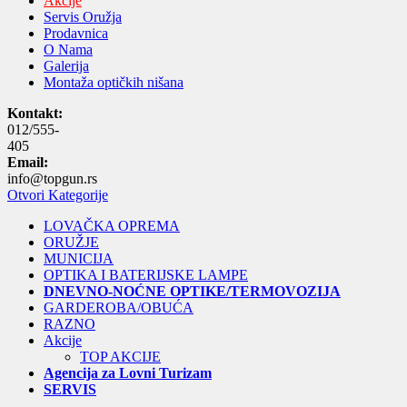
Akcije
Servis Oružja
Prodavnica
O Nama
Galerija
Montaža optičkih nišana
Kontakt:
012/555-
405
Email:
info@topgun.rs
Otvori Kategorije
LOVAČKA OPREMA
ORUŽJE
MUNICIJA
OPTIKA I BATERIJSKE LAMPE
DNEVNO-NOĆNE OPTIKE/TERMOVOZIJA
GARDEROBA/OBUĆA
RAZNO
Akcije
TOP AKCIJE
Agencija za Lovni Turizam
SERVIS