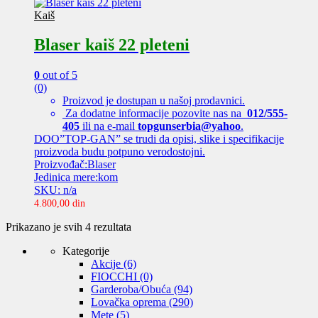
Kaiš
Blaser kaiš 22 pleteni
0
out of 5
(0)
Proizvod je dostupan u našoj prodavnici.
Za dodatne informacije pozovite nas na
012/555-
405
ili na e-mail
topgunserbia@yahoo
.
DOO”TOP-GAN” se trudi da opisi, slike i specifikacije
proizvoda budu potpuno verodostojni.
Proizvođač:Blaser
Jedinica mere:kom
SKU: n/a
4.800,00
din
Sortirano
Prikazano je svih 4 rezultata
po
Kategorije
ceni:
Akcije
(6)
od
FIOCCHI
(0)
niže
Garderoba/Obuća
(94)
ka
Lovačka oprema
(290)
višoj
Mete
(5)