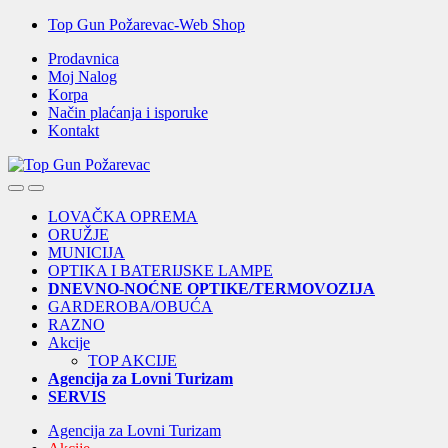
Skip
Skip
Top Gun Požarevac-Web Shop
to
to
Prodavnica
navigation
content
Moj Nalog
Korpa
Način plaćanja i isporuke
Kontakt
Open
Close
LOVAČKA OPREMA
ORUŽJE
MUNICIJA
OPTIKA I BATERIJSKE LAMPE
DNEVNO-NOĆNE OPTIKE/TERMOVOZIJA
GARDEROBA/OBUĆA
RAZNO
Akcije
TOP AKCIJE
Agencija za Lovni Turizam
SERVIS
Agencija za Lovni Turizam