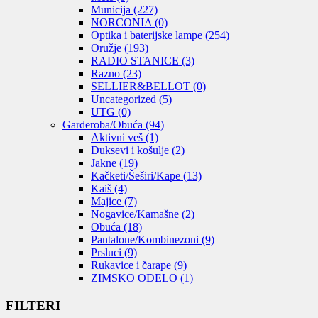
Municija
(227)
NORCONIA
(0)
Optika i baterijske lampe
(254)
Oružje
(193)
RADIO STANICE
(3)
Razno
(23)
SELLIER&BELLOT
(0)
Uncategorized
(5)
UTG
(0)
Garderoba/Obuća
(94)
Aktivni veš
(1)
Duksevi i košulje
(2)
Jakne
(19)
Kačketi/Šeširi/Kape
(13)
Kaiš
(4)
Majice
(7)
Nogavice/Kamašne
(2)
Obuća
(18)
Pantalone/Kombinezoni
(9)
Prsluci
(9)
Rukavice i čarape
(9)
ZIMSKO ODELO
(1)
FILTERI