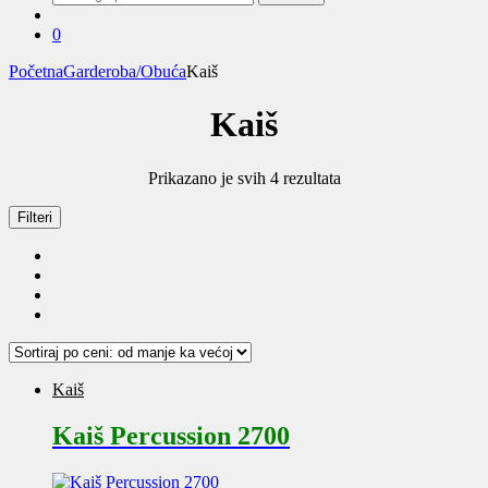
za:
0
Početna
Garderoba/Obuća
Kaiš
Kaiš
Sortirano
Prikazano je svih 4 rezultata
po
ceni:
Filteri
od
niže
ka
višoj
Kaiš
Kaiš Percussion 2700