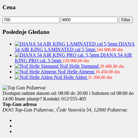
Cena
Minimalna
Maksimalna
Filter
cena
cena
Poslednje Gledano
DIANA
54 AIR KING LAMINATED cal 5,5mm
144.000,00
din
DIANA 54 AIR
KING PRO cal. 5,5mm
120.000,00
din
Nož Helle Sigmund
20.400,00
din
Nož Helle Almenn
16.450,00
din
Nož Helle Alden
11.300,00
din
Dostupni radnim danom od: 08:00 do 20:00 i Subotom od 08:00 do
14:00
Imate pitanje? Kontakt: 012/555-405
Top-Gun adresa
DOO Top-Gan Požarevac, Čede Vasovića 54, 12000 Požarevac