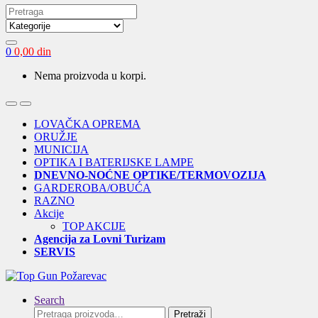
Search
for:
0
0,00
din
Nema proizvoda u korpi.
Open
Close
LOVAČKA OPREMA
ORUŽJE
MUNICIJA
OPTIKA I BATERIJSKE LAMPE
DNEVNO-NOĆNE OPTIKE/TERMOVOZIJA
GARDEROBA/OBUĆA
RAZNO
Akcije
TOP AKCIJE
Agencija za Lovni Turizam
SERVIS
Search
Pretraga
Pretraži