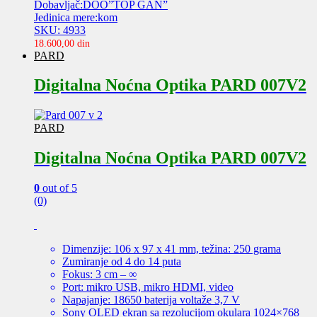
Dobavljač:DOO”TOP GAN”
Jedinica mere:kom
SKU: 4933
18.600,00
din
PARD
Digitalna Noćna Optika PARD 007V2
PARD
Digitalna Noćna Optika PARD 007V2
0
out of 5
(0)
Dimenzije: 106 x 97 x 41 mm, težina: 250 grama
Zumiranje od 4 do 14 puta
Fokus: 3 cm – ∞
Port: mikro USB, mikro HDMI, video
Napajanje: 18650 baterija voltaže 3,7 V
Sony OLED ekran sa rezolucijom okulara 1024×768