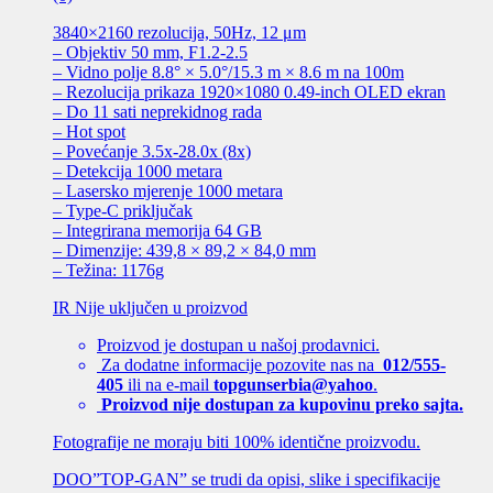
3840×2160 rezolucija, 50Hz, 12 μm
– Objektiv 50 mm, F1.2-2.5
– Vidno polje 8.8° × 5.0°/15.3 m × 8.6 m na 100m
– Rezolucija prikaza 1920×1080 0.49-inch OLED ekran
– Do 11 sati neprekidnog rada
– Hot spot
– Povećanje 3.5x-28.0x (8x)
– Detekcija 1000 metara
– Lasersko mjerenje 1000 metara
– Type-C priključak
– Integrirana memorija 64 GB
– Dimenzije: 439,8 × 89,2 × 84,0 mm
– Težina: 1176g
IR Nije uključen u proizvod
Proizvod je dostupan u našoj prodavnici.
Za dodatne informacije pozovite nas na
012/555-
405
ili na e-mail
topgunserbia@yahoo
.
Proizvod nije dostupan za kupovinu preko sajta.
Fotografije ne moraju biti 100% identične proizvodu.
DOO”TOP-GAN” se trudi da opisi, slike i specifikacije