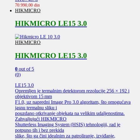
70.990,00
din
HIKMICRO
HIKMICRO LE15 3.0
HIKMICRO
HIKMICRO LE15 3.0
0
out of 5
(0)
LE15 3.0
Opremljen je termalnim detektorom rezolucije 256 × 192 i
objektivom 15 mm
F1.0, uz napredni Image Pro 3.0 algoritam, što omogućava
jasnu termalnu sliku i
pouzdano otkrivanje objekata na velikim udaljenostima.
Zahvaljujući HIKMICRO
Shutterless Imaging System (HSIS) tehnologiji, rad je
potpuno tih i bez prekida
slike, što ga čini idealnim za patroliranje, izviđanje,