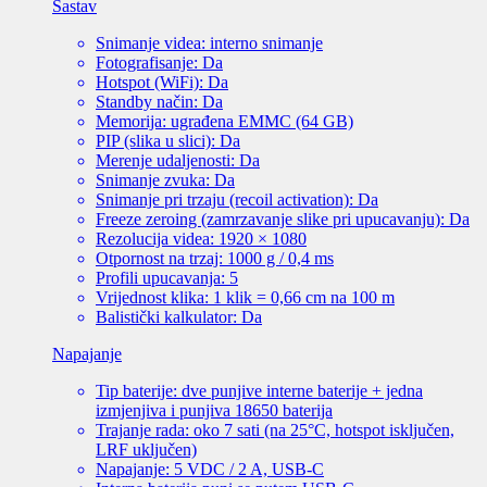
Sastav
Snimanje videa: interno snimanje
Fotografisanje: Da
Hotspot (WiFi): Da
Standby način: Da
Memorija: ugrađena EMMC (64 GB)
PIP (slika u slici): Da
Merenje udaljenosti: Da
Snimanje zvuka: Da
Snimanje pri trzaju (recoil activation): Da
Freeze zeroing (zamrzavanje slike pri upucavanju): Da
Rezolucija videa: 1920 × 1080
Otpornost na trzaj: 1000 g / 0,4 ms
Profili upucavanja: 5
Vrijednost klika: 1 klik = 0,66 cm na 100 m
Balistički kalkulator: Da
Napajanje
Tip baterije: dve punjive interne baterije + jedna
izmjenjiva i punjiva 18650 baterija
Trajanje rada: oko 7 sati (na 25°C, hotspot isključen,
LRF uključen)
Napajanje: 5 VDC / 2 A, USB-C