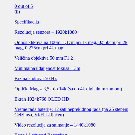
0
out of 5
(0)
Specifikacija
Rezolucija senzora – 1920k1080
Odnos klikova na 100m: 1,1cm pri 1k mag, 0,550cm pri 2k
mag, 0,275cm pri 4k mag
Veličina objektiva 50 mm F1.2
Minimalna udaljenost fokusa – 3m
Brzina kadrova 50 Hz
Optički Mag – 3,5k do 14k (sa do 4k digitalnim zumom)
Ekran 1024k768 OLED HD
Vreme rada baterije: 12 sati neprekidnog rada (na 25 stepeni
Celzijusa, Vi-Fi isključen)
Video rezolucija za snimanje – 1440k1080