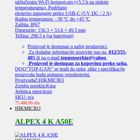
uključenim Wi‑Fi hotspot-om (≈5.5 h na niskim
temperaturama). Podržano
eksterno napajanje preko USB-C (5 V DC / 2 A)
Radna temperatura: −30 °C do +45 °C
Zaštita: IP67
Dimenzije: 156.3 × 53.6 × 49.5 mm
Težina: 296.5 g (sa baterijom)
Proizvod je dostupan u našoj prodavnici.
Za dodatne informacije pozovite nas na
012/555-
405
ili na e-mail
topgunserbia@yahoo
.
Proizvod je dostupan za kupovinu preko sajta.
DOO”TOP-GAN” se trudi da opisi, slike i specifikacije
proizvoda budu potpuno verodostojni.
Proizvođač:HIKMICRO
Zemlja porekla:Kina
Jedinica mere:kom
SKU: n/a
75.480,00
din
HIKMICRO
ALPEX 4 K A50E