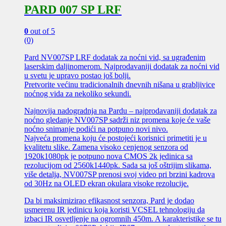
PARD 007 SP LRF
0
out of 5
(0)
Pard NV007SP LRF dodatak za noćni vid, sa ugrađenim
laserskim daljinomerom. Najprodavaniji dodatak za noćni vid
u svetu je upravo postao još bolji.
Pretvorite većinu tradicionalnih dnevnih nišana u grabljivice
noćnog vida za nekoliko sekundi.
Najnovija nadogradnja na Pardu – najprodavaniji dodatak za
noćno gledanje NV007SP sadrži niz promena koje će vaše
noćno snimanje podići na potpuno novi nivo.
Najveća promena koju će postojeći korisnici primetiti je u
kvalitetu slike. Zamena visoko cenjenog senzora od
1920k1080pk je potpuno nova CMOS 2k jedinica sa
rezolucijom od 2560k1440pk. Sada sa još oštrijim slikama,
više detalja, NV007SP prenosi svoj video pri brzini kadrova
od 30Hz na OLED ekran okulara visoke rezolucije.
Da bi maksimizirao efikasnost senzora, Pard je dodao
usmerenu IR jedinicu koja koristi VCSEL tehnologiju da
izbaci IR osvetljenje na ogromnih 450m. A karakteristike se tu