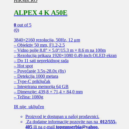
HIKMICRO
ALPEX 4 K A50E
0
out of 5
(0)
3840×2160 rezolucija, 50Hz, 12 μm
– Objektiv 50 mm, F1.2-2.5
– Vidno polje 8.8° × 5.0°/15.3 m × 8.6 m na 100m
– Rezolucija prikaza 1920×1080 0.49-inch OLED ekran
– Do 11 sati neprekidnog rada
– Hot spot
– Povećanje 3.5x-28.0x (8x)
– Detekcija 1000 metara
– Type-C priključak
– Integrirana memorija 64 GB
– Dimenzije: 439,8 × 71,4 × 84,0 mm
– Težina: 1080g
IR nije uključen
Proizvod je dostupan u našoj prodavnici.
Za dodatne informacije pozovite nas na
012/555-
405
ili na e-mail
topgunserbia@yahoo
.