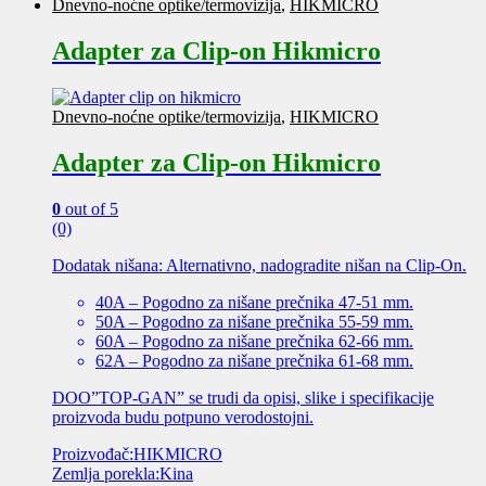
Dnevno-noćne optike/termovizija
,
HIKMICRO
Adapter za Clip-on Hikmicro
Dnevno-noćne optike/termovizija
,
HIKMICRO
Adapter za Clip-on Hikmicro
0
out of 5
(0)
Dodatak nišana: Alternativno, nadogradite nišan na Clip-On.
40A – Pogodno za nišane prečnika 47-51 mm.
50A – Pogodno za nišane prečnika 55-59 mm.
60A – Pogodno za nišane prečnika 62-66 mm.
62A – Pogodno za nišane prečnika 61-68 mm.
DOO”TOP-GAN” se trudi da opisi, slike i specifikacije
proizvoda budu potpuno verodostojni.
Proizvođač:HIKMICRO
Zemlja porekla:Kina