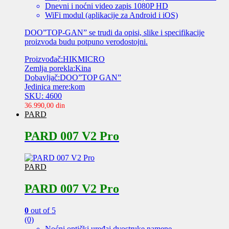
Dnevni i noćni video zapis 1080P HD
WiFi modul (aplikacije za Android i iOS)
DOO”TOP-GAN” se trudi da opisi, slike i specifikacije
proizvoda budu potpuno verodostojni.
Proizvođač:HIKMICRO
Zemlja porekla:Kina
Dobavljač:DOO”TOP GAN”
Jedinica mere:kom
SKU: 4600
36.990,00
din
PARD
PARD 007 V2 Pro
PARD
PARD 007 V2 Pro
0
out of 5
(0)
Noćni optički uređaj dvostruke namene