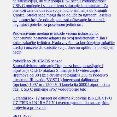
ne zaustavljaju, 007SP dobija IP67 ocenu vodootpornosti,
USB C punjenje i samoaktivno snimanje kao standard. Za
one koji žele da dovedu svoje noćno snimanje do krajnjih
granica, Strelci sada mogu da se odluče za ugrađeni laserski
daljinomer koji će odmah pokazati očitavanje kroz uređaj,
negirajući potrebu za posebnom jedinicom.
Pričvršćivanje uređaja je takođe veoma jednostavno,
jednostavno postavite adapter na svoj tradicionalni nišan i
zatim zakačite jedinicu. Kada završite sa korišćenjem, otkačite
uređaj i možete da koristite svoju dnevnu optiku na uobičajeni
način.
Poboljšano 2K CMOS senzor
Samoaktivirano snimanje Dugme za brzo postavljanje i
otpuštanje OLED okulara Snimanje HD video zapisa
(frejmova od 30 Hz) i čuvanje fotografija 350 m Podesivo
usmereno IR svetlo (VCSEL) Integrisani daljinomer
(opciono) 1097 m / 1200 Vifi konekcija 6000J otpornost na
trzaj USB C punjenje IP67 vodootporno telo
Garantni rok: 12 meseci od datuma kupovine ISKLJUČIVO
UZ FISKALNI RAČUN i overen garantni list sa serijskim
brojevima proizvoda
SKU: 4878