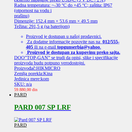
Radna temperatura: ~-30 °C do +45 °C; zaštita: IP67
(otpornost na vodu i
prašinu)
Dimenzije: 152.4 mm × 53.6 mm × 49.5 mm
Težina: 291,5 g (sa baterijom)
Proizvod je dostupan u našoj prodavnici.
Za dodatne informacije pozovite nas na
012/555-
405
ili na e-mail
topgunserbia@yahoo
.
Proizvod je dostupan za kupovinu preko sajta.
DOO”TOP-GAN” se trudi da opisi, slike i specifikacije
proizvoda budu potpuno verodostojni.
Proizvođač:HIKMICRO
Zemlja porekla:Kina
Jedinica mere:kom
SKU: n/a
59.880,00
din
PARD
PARD 007 SP LRF
PARD