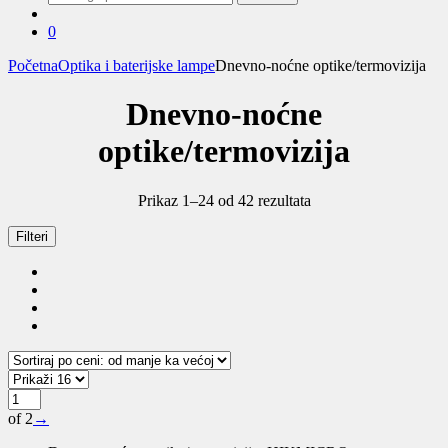
za:
0
Početna
Optika i baterijske lampe
Dnevno-noćne optike/termovizija
Dnevno-noćne
optike/termovizija
Sortirano
Prikaz 1–24 od 42 rezultata
po
ceni:
Filteri
od
niže
ka
višoj
of 2
→