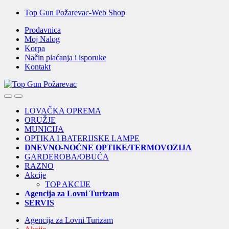
Skip
Skip
Top Gun Požarevac-Web Shop
to
to
Prodavnica
navigation
content
Moj Nalog
Korpa
Način plaćanja i isporuke
Kontakt
Open
Close
LOVAČKA OPREMA
ORUŽJE
MUNICIJA
OPTIKA I BATERIJSKE LAMPE
DNEVNO-NOĆNE OPTIKE/TERMOVOZIJA
GARDEROBA/OBUĆA
RAZNO
Akcije
TOP AKCIJE
Agencija za Lovni Turizam
SERVIS
Agencija za Lovni Turizam