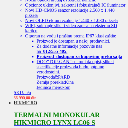
Opciono: uklonjivi, zakretni i fokusirajući IC iluminator
Novi HD-CMOS senzor rezolucije 2.560 x 1.440
piksela
Novi OLED ekran rezolucije 1.440 x 1.080 piksela
WIFI, snimanje slika i video zapisa na eksternu SD
karticu
Otporan na vodu i prašinu prema IP67 klasi zaštite
Proizvod je dostupan u našoj prodavnici.
Za dodatne informacije pozovite nas
na
012/555-405
.
Proizvod dostupan za kupovinu preko sajta
DOO”TOP-GAN” se trudi da opisi, slike i
specifikacije proizvoda budu potpuno
verodostojni.
Proizvođač:PARD
Zemlja porekla:Kina
Jedinica mere:kom
SKU: n/a
36.990,00
din
HIKMICRO
TERMALNI MONOKULAR
HIKMICRO LYNX LC06 S