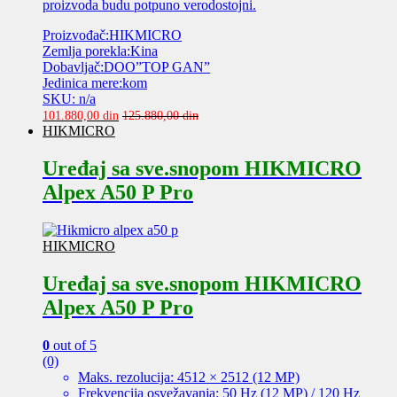
proizvoda budu potpuno verodostojni.
Proizvođač:HIKMICRO
Zemlja porekla:Kina
Dobavljač:DOO”TOP GAN”
Jedinica mere:kom
SKU: n/a
101.880,00
din
125.880,00
din
HIKMICRO
Uređaj sa sve.snopom HIKMICRO
Alpex A50 P Pro
HIKMICRO
Uređaj sa sve.snopom HIKMICRO
Alpex A50 P Pro
0
out of 5
(0)
Maks. rezolucija: 4512 × 2512 (12 MP)
Frekvencija osvežavanja: 50 Hz (12 MP) / 120 Hz