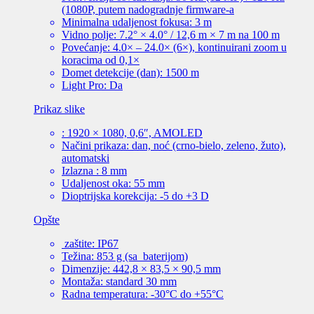
(1080P, putem nadogradnje firmware-a
Minimalna udaljenost fokusa: 3 m
Vidno polje: 7.2° × 4.0° / 12,6 m × 7 m na 100 m
Povećanje: 4.0× – 24.0× (6×), kontinuirani zoom u
koracima od 0,1×
Domet detekcije (dan): 1500 m
Light Pro: Da
Prikaz slike
: 1920 × 1080, 0,6″, AMOLED
Načini prikaza: dan, noć (crno-bielo, zeleno, žuto),
automatski
Izlazna : 8 mm
Udaljenost oka: 55 mm
Dioptrijska korekcija: -5 do +3 D
Opšte
zaštite: IP67
Težina: 853 g (sa baterijom)
Dimenzije: 442,8 × 83,5 × 90,5 mm
Montaža: standard 30 mm
Radna temperatura: -30°C do +55°C