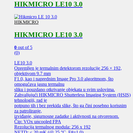
HIKMICRO LE10 3.0
HIKMICRO
HIKMICRO LE10 3.0
0
out of 5
(0)
LE10 3.0
Opremljen je termalnim detektorom rezolucije 256 × 192,
objektivom 9.7 mm
F1.0, kao i naprednim Image Pro 3.0 algoritmom, što
omogućava jasnu termalnu
sliku i pouzdano otkrivanje objekata u svim uslovima.
Zahvaljujući HIKMICRO Shutterless Imaging System (HSIS)
tehnologiji, rad je
potpuno tih i bez prekida slike, što ga čini posebno korisnim
za patroliranje,
izviđanje, sigurnosne zadatke i aktivnosti na otvorenom.
Čip: VOx uncooled FPA
Rezolucija termalnog modula: 256 x 192
NETD: < 20 mK (@ 25 °C, F#=1.0)