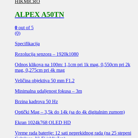
HIKMICRO
ALPEX A50TN
0
out of 5
(0)
Specifikacija
Rezolucija senzora – 1920k1080
Odnos klikova na 100m: 1,1cm pri 1k mag, 0,550cm pri 2k
mag, 0,275cm pri 4k mag
Veličina objektiva 50 mm F1.2
Minimalna udaljenost fokusa – 3m
Brzina kadrova 50 Hz
Optički Mag – 3,5k do 14k (sa do 4k digitalnim zumom)
Ekran 1024k768 OLED HD
Vreme rada baterije: 12 sati neprekidnog rada (na 25 stepeni