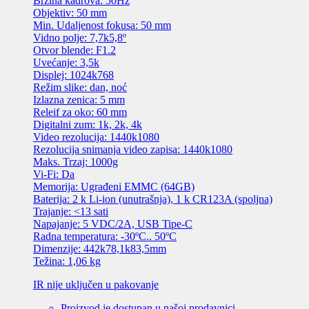
Brzina kadrova: 50Hz
Objektiv: 50 mm
Min. Udaljenost fokusa: 50 mm
Vidno polje: 7,7k5,8º
Otvor blende: F1.2
Uvećanje: 3,5k
Displej: 1024k768
Režim slike: dan, noć
Izlazna zenica: 5 mm
Releif za oko: 60 mm
Digitalni zum: 1k, 2k, 4k
Video rezolucija: 1440k1080
Rezolucija snimanja video zapisa: 1440k1080
Maks. Trzaj: 1000g
Vi-Fi: Da
Memorija: Ugrađeni EMMC (64GB)
Baterija: 2 k Li-ion (unutrašnja), 1 k CR123A (spoljna)
Trajanje: <13 sati
Napajanje: 5 VDC/2A, USB Tipe-C
Radna temperatura: -30ºC.. 50ºC
Dimenzije: 442k78,1k83,5mm
Težina: 1,06 kg
IR nije uključen u pakovanje
Proizvod je dostupan u našoj prodavnici.