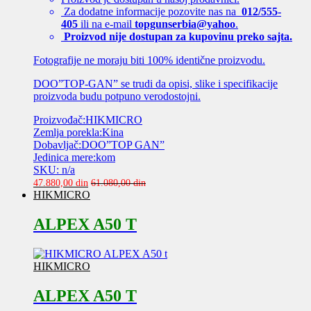
Za dodatne informacije pozovite nas na
012/555-
405
ili na e-mail
topgunserbia@yahoo
.
Proizvod nije dostupan za kupovinu preko sajta.
Fotografije ne moraju biti 100% identične proizvodu.
DOO”TOP-GAN” se trudi da opisi, slike i specifikacije
proizvoda budu potpuno verodostojni.
Proizvođač:HIKMICRO
Zemlja porekla:Kina
Dobavljač:DOO”TOP GAN”
Jedinica mere:kom
SKU: n/a
47.880,00
din
61.080,00
din
HIKMICRO
ALPEX A50 T
HIKMICRO
ALPEX A50 T