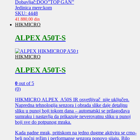
Dobavljač:DOO”TOP GAN”
Jedinica mere:kom
SKU: 4448
41.880,00
din
HIKMICRO
ALPEX A50T-S
HIKMICRO
ALPEX A50T-S
0
out of 5
(0)
HIKMICRO ALPEX A50S IR osvetljivač nije uključen.
Napredna tehnologija senzora i obrada slike daje detaljnu
sliku u punoj boji tokom dana – automatski se prilagođava
sumraku i nastavlja da prikazuje neverovatnu sliku u punoj
boji sve do potpunog mraka.
Kada padne mrak, pritiskom na jedno dugme aktivira se crno-
beli noćni režim i performanse senzora ponovo sijaju. Bilo