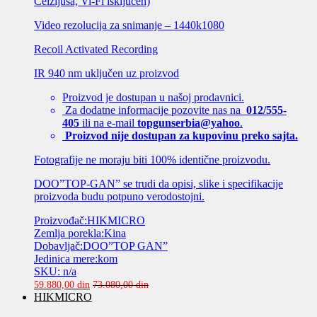
Celzijusa, Vi-Fi isključen)
Video rezolucija za snimanje – 1440k1080
Recoil Activated Recording
IR 940 nm uključen uz proizvod
Proizvod je dostupan u našoj prodavnici.
Za dodatne informacije pozovite nas na
012/555-
405
ili na e-mail
topgunserbia@yahoo
.
Proizvod nije dostupan za kupovinu preko sajta.
Fotografije ne moraju biti 100% identične proizvodu.
DOO”TOP-GAN” se trudi da opisi, slike i specifikacije
proizvoda budu potpuno verodostojni.
Proizvođač:HIKMICRO
Zemlja porekla:Kina
Dobavljač:DOO”TOP GAN”
Jedinica mere:kom
SKU: n/a
59.880,00
din
73.080,00
din
HIKMICRO