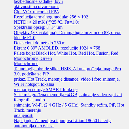
bezbednosne zadatke, lov i
aktivnosti na otvorenom.
Čip: VOx uncooled FPA
Rezolucija termalnog modula: 256 × 192
NETD: < 20 mK (@25 °C, F#=1.0)
Spektralni opseg: 8–14 µm
Objektiv (žižna daljina): 15 mm; digitalni zum do 8×; otvor
blende F1.0
Detekcioni domet: do 750 m
Ekran: 0.39″ AMOLED, rezolucije 1024 × 768
Palete boja: Black Hot, White Hot, Red Hot, Fusion, Red
Monochrome, Green
Monochrome
Tehnologija obrade slike: HSIS, AI unapređenja Image Pro
3.0, podrška za PiP
prikaz, Hot Track, merenje distance, video i foto snimanje,
Wi‑Fi hotspot, lokalna
memorija i druge SMART funkcije
Sistem: Ugrađena memorija 64 GB, snimanje video zapisa i
fotografija, audio
snimanje, Wi‑Fi (2.4 GHz / 5 GHz), Standby režim, PiP, Hot
Track, merenje
udaljenosti
Napajanje: Zamenljiva i punjiva Li‑ion 18650 baterija;
autonomija oko 6 h sa