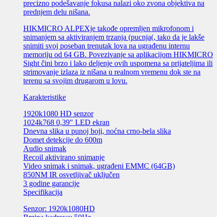
precizno podešavanje fokusa nalazi oko zvona objektiva na
prednjem delu nišana.
HIKMICRO ALPEXje takođe opremljen mikrofonom i
snimanjem sa aktiviranjem trzanja (pucnja(, tako da je lakše
snimiti svoj poseban trenutak lova na ugrađenu internu
memoriju od 64 GB. Povezivanje sa aplikacijom HIKMICRO
Sight čini brzo i lako deljenje ovih uspomena sa prijateljima ili
strimovanje izlaza iz nišana u realnom vremenu dok ste na
terenu sa svojim drugarom u lovu.
Karakteristike
1920k1080 HD senzor
1024k768 0,39″ LED ekran
Dnevna slika u punoj boji, noćna crno-bela slika
Domet detekcije do 600m
Audio snimak
Recoil aktivirano snimanje
Video snimak i snimak, ugrađeni EMMC (64GB)
850NM IR osvetljivač uključen
3 godine garancije
Specifikacija
Senzor: 1920k1080HD