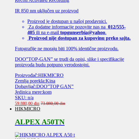
Recoil Activated Recording
IR 850 nm uključen uz proizvod
Proizvod je dostupan u našoj prodavnici.
Za dodatne informacije pozovite nas na
012/555-
405
ili na e-mail
topgunserbia@yahoo
.
Proizvod nije dostupan za kupovinu preko sajta.
Fotografije ne moraju biti 100% identične proizvodu.
DOO”TOP-GAN” se trudi da opisi, slike i specifikacije
proizvoda budu potpuno verodostojni.
Proizvođač:HIKMICRO
Zemlja porekla:Kina
Dobavljač:DOO”TOP GAN”
Jedinica mere:kom
SKU: n/a
59.880,00
din
73.080,00
din
HIKMICRO
ALPEX A50TN