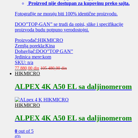
Proizvod nije dostupan za kupovinu preko sajta.
Fotografije ne moraju biti 100% identične proizvodu.
DOO”TOP-GAN” se trudi da opisi, slike i specifikacije
proizvoda budu potpuno verodostojni.
Proizvođač:HIKMICRO
Zemlja porekla:Kina
Dobavljač:DOO”TOP GAN”
Jedinica mere:kom
SKU: n/a
77.880,00
din
105.480,00
din
HIKMICRO
ALPEX 4K A50 EL sa daljinomerom
HIKMICRO
ALPEX 4K A50 EL sa daljinomerom
0
out of 5
(0)