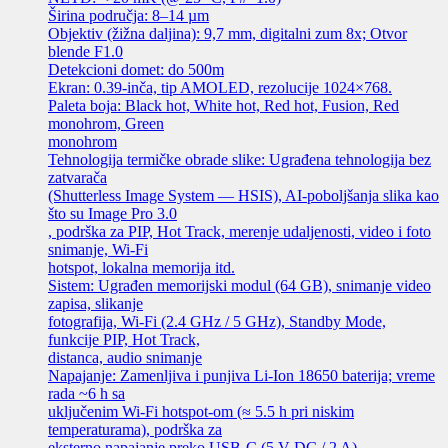
Širina područja: 8–14 µm
Objektiv (žižna daljina): 9,7 mm, digitalni zum 8x; Otvor
blende F1.0
Detekcioni domet: do 500m
Ekran: 0.39-inča, tip AMOLED, rezolucije 1024×768.
Paleta boja: Black hot, White hot, Red hot, Fusion, Red
monohrom, Green
monohrom
Tehnologija termičke obrade slike: Ugrađena tehnologija bez
zatvarača
(Shutterless Image System — HSIS), AI-poboljšanja slika kao
što su Image Pro 3.0
, podrška za PIP, Hot Track, merenje udaljenosti, video i foto
snimanje, Wi-Fi
hotspot, lokalna memorija itd.
Sistem: Ugrađen memorijski modul (64 GB), snimanje video
zapisa, slikanje
fotografija, Wi-Fi (2.4 GHz / 5 GHz), Standby Mode,
funkcije PIP, Hot Track,
distanca, audio snimanje
Napajanje: Zamenljiva i punjiva Li-Ion 18650 baterija; vreme
rada ~6 h sa
uključenim Wi-Fi hotspot-om (≈ 5.5 h pri niskim
temperaturama), podrška za
eksterno napajanje preko USB-C (5 V DC / 2 A)