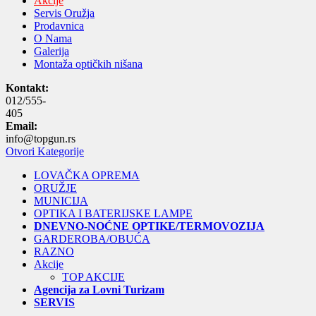
Akcije
Servis Oružja
Prodavnica
O Nama
Galerija
Montaža optičkih nišana
Kontakt:
012/555-
405
Email:
info@topgun.rs
Otvori Kategorije
LOVAČKA OPREMA
ORUŽJE
MUNICIJA
OPTIKA I BATERIJSKE LAMPE
DNEVNO-NOĆNE OPTIKE/TERMOVOZIJA
GARDEROBA/OBUĆA
RAZNO
Akcije
TOP AKCIJE
Agencija za Lovni Turizam
SERVIS