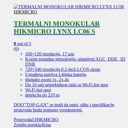
HIKMICRO
TERMALNI MONOKULAR
HIKMICRO LYNX LC06 S
0
out of 5
(0)
160×120 rezolucija, 17 μm
Koristi termalnu tehnologiju: adaptivni AGC, DDE, 3D
DNR
720×540 rezolucija 0.2-inch LCOS ekran
Ugrađena punjiva Litijska baterija
digitalni zoom 1x, 2x,4x
Do 10 sati neprekidnog rada sa Wi-Fi hot spot
Wi-Fi hot spot
detekcija do 219 m
DOO”TOP-GAN” se trudi da opisi, slike i specifikacije
proizvoda budu potpuno verodostojni.
Proizvođač:HIKMICRO
Zemlja porekla:Kina