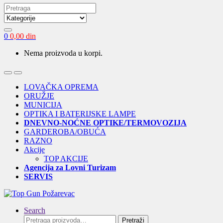
Search
for:
0
0,00
din
Nema proizvoda u korpi.
Open
Close
LOVAČKA OPREMA
ORUŽJE
MUNICIJA
OPTIKA I BATERIJSKE LAMPE
DNEVNO-NOĆNE OPTIKE/TERMOVOZIJA
GARDEROBA/OBUĆA
RAZNO
Akcije
TOP AKCIJE
Agencija za Lovni Turizam
SERVIS
Search
Pretraga
Pretraži