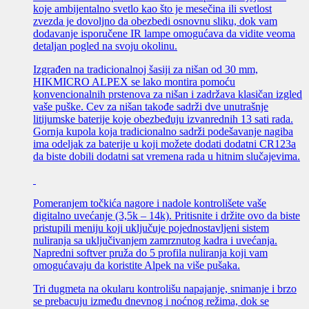
koje ambijentalno svetlo kao što je mesečina ili svetlost
zvezda je dovoljno da obezbedi osnovnu sliku, dok vam
dodavanje isporučene IR lampe omogućava da vidite veoma
detaljan pogled na svoju okolinu.
Izgrađen na tradicionalnoj šasiji za nišan od 30 mm,
HIKMICRO ALPEX se lako montira pomoću
konvencionalnih prstenova za nišan i zadržava klasičan izgled
vaše puške. Cev za nišan takođe sadrži dve unutrašnje
litijumske baterije koje obezbeđuju izvanrednih 13 sati rada.
Gornja kupola koja tradicionalno sadrži podešavanje nagiba
ima odeljak za baterije u koji možete dodati dodatni CR123a
da biste dobili dodatni sat vremena rada u hitnim slučajevima.
Pomeranjem točkića nagore i nadole kontrolišete vaše
digitalno uvećanje (3,5k – 14k). Pritisnite i držite ovo da biste
pristupili meniju koji uključuje pojednostavljeni sistem
nuliranja sa uključivanjem zamrznutog kadra i uvećanja.
Napredni softver pruža do 5 profila nuliranja koji vam
omogućavaju da koristite Alpek na više pušaka.
Tri dugmeta na okularu kontrolišu napajanje, snimanje i brzo
se prebacuju između dnevnog i noćnog režima, dok se