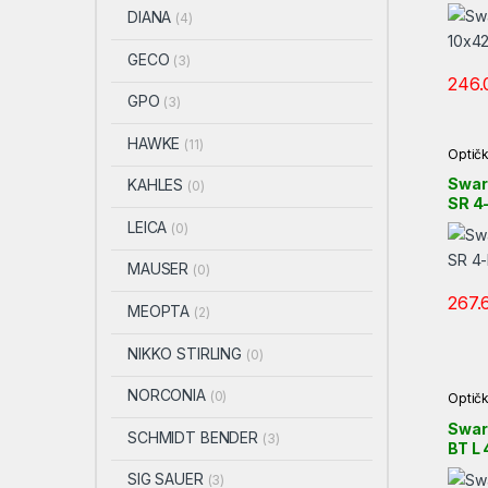
DIANA
(4)
GECO
(3)
246.
GPO
(3)
HAWKE
(11)
Optičk
Swar
KAHLES
(0)
SR 4-
LEICA
(0)
MAUSER
(0)
267.
MEOPTA
(2)
NIKKO STIRLING
(0)
NORCONIA
(0)
Optičk
Swar
SCHMIDT BENDER
(3)
BT L 
BRW
SIG SAUER
(3)