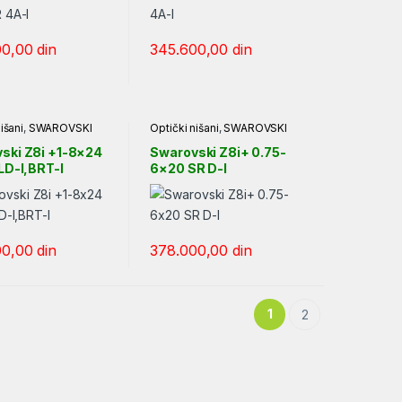
00,00
din
345.600,00
din
išani
,
SWAROVSKI
Optički nišani
,
SWAROVSKI
ski Z8i +1-8×24
Swarovski Z8i+ 0.75-
LD-I,BRT-I
6×20 SR D-I
00,00
din
378.000,00
din
1
2