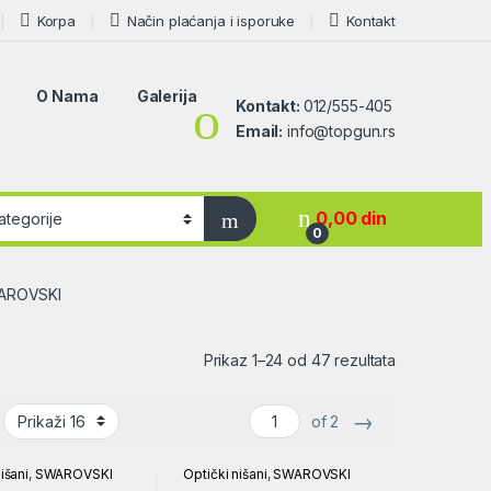
Korpa
Način plaćanja i isporuke
Kontakt
O Nama
Galerija
Kontakt:
012/555-405
Email:
info@topgun.rs
0,00
din
0
AROVSKI
Sortirano po 
Prikaz 1–24 od 47 rezultata
→
of 2
išani
,
SWAROVSKI
Optički nišani
,
SWAROVSKI