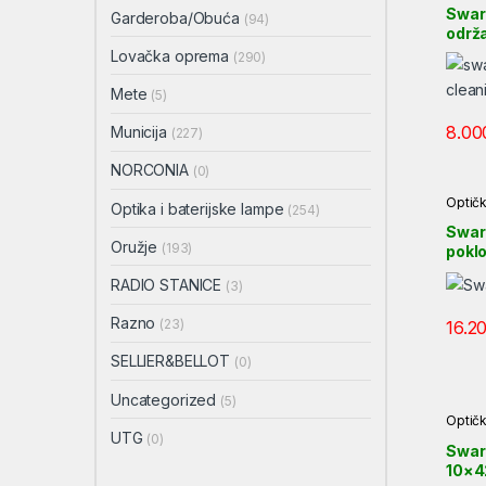
Swar
Garderoba/Obuća
(94)
održa
Lovačka oprema
(290)
Mete
(5)
8.00
Municija
(227)
NORCONIA
(0)
Optičk
Optika i baterijske lampe
(254)
Swar
Oružje
(193)
poklo
RADIO STANICE
(3)
Razno
(23)
16.2
SELLIER&BELLOT
(0)
Uncategorized
(5)
Optičk
UTG
(0)
Swaro
10×4