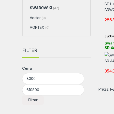
SWAROVSKI
(47)
Vector
(0)
286.
VORTEX
(0)
SWAR
Swar
SR 4
FILTERI
Cena
354.
Minimalna cena
Maksimalna cena
Prikaz 1–
Filter