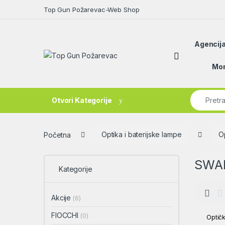
Skip to navigation
Skip to content
Top Gun Požarevac-Web Shop
Agencija
Open
Mon
Search fo
Otvori Kategorije
Početna
Optika i baterijske lampe
O
SWA
Kategorije
Akcije
(6)
FIOCCHI
(0)
Optičk