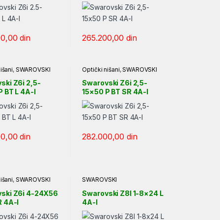
00,00
din
265.200,00
din
išani
,
SWAROVSKI
Optički nišani
,
SWAROVSKI
ski Z6i 2,5-
Swarovski Z6i 2,5-
P BT L 4A-I
15×50 P BT SR 4A-I
00,00
din
282.000,00
din
išani
,
SWAROVSKI
SWAROVSKI
ski Z6i 4-24X56
Swarovski Z8I 1-8×24 L
R 4A-I
4A-I