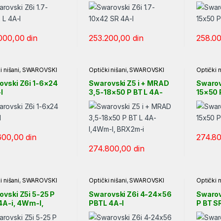
000,00
din
253.200,00
din
258.0
i nišani
,
SWAROVSKI
Optički nišani
,
SWAROVSKI
Optički n
ovski Z6i 1-6×24
Swarovski Z5 i + MRAD
Swarov
I
3,5-18×50 P BT L 4A-
15×50 
I,4Wm-I, BRX2m-i
600,00
din
274.8
274.800,00
din
i nišani
,
SWAROVSKI
Optički nišani
,
SWAROVSKI
Optički n
ovski Z5i 5-25 P
Swarovski Z6i 4-24×56
Swarov
4A-i, 4Wm-I,
PBTL 4A-I
P BT S
2m-i