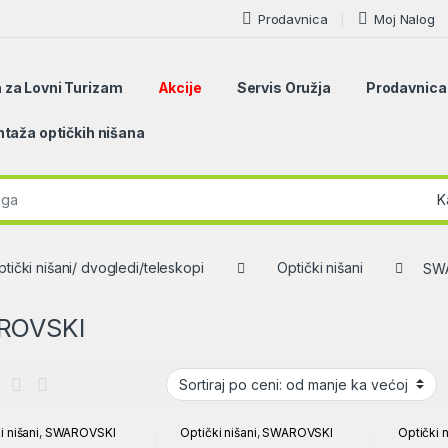
Prodavnica
Moj Nalog
 za Lovni Turizam
Akcije
Servis Oružja
Prodavnica
taža optičkih nišana
r:
ptički nišani/ dvogledi/teleskopi
Optički nišani
SW
ROVSKI
i nišani
,
SWAROVSKI
Optički nišani
,
SWAROVSKI
Optički n