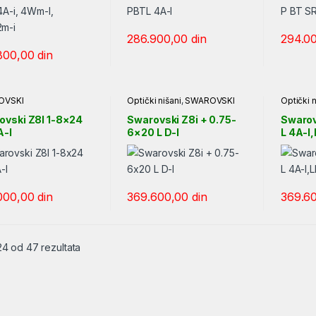
286.900,00
din
294.0
800,00
din
OVSKI
Optički nišani
,
SWAROVSKI
Optički n
ovski Z8I 1-8×24
Swarovski Z8i + 0.75-
Swarov
A-I
6×20 L D-I
L 4A-I,
000,00
din
369.600,00
din
369.6
Sortirano po ceni: od niže ka višoj
24 od 47 rezultata