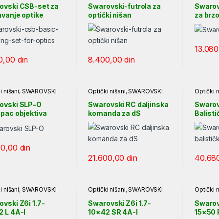
ovski CSB-set za
Swarovski-futrola za
Swarov
vanje optike
optički nišan
za brz
13.08
0,00
din
8.400,00
din
i nišani
,
SWAROVSKI
Optički nišani
,
SWAROVSKI
Optički n
ovski SLP-O
Swarovski RC daljinska
Swarov
pac objektiva
komanda za dS
Balisti
00,00
din
21.600,00
din
40.68
i nišani
,
SWAROVSKI
Optički nišani
,
SWAROVSKI
Optički n
vski Z6i 1.7-
Swarovski Z6i 1.7-
Swarov
2 L 4A-I
10×42 SR 4A-I
15×50 