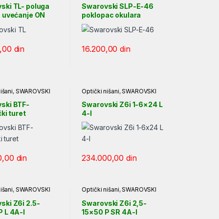
ski TL- poluga
Swarovski SLP-E-46
o uvećanje ON
poklopac okulara
0,00
din
16.200,00
din
išani
,
SWAROVSKI
Optički nišani
,
SWAROVSKI
ski BTF-
Swarovski Z6i 1-6×24 L
čki turet
4-I
0,00
din
234.000,00
din
išani
,
SWAROVSKI
Optički nišani
,
SWAROVSKI
ski Z6i 2.5-
Swarovski Z6i 2,5-
P L 4A-I
15×50 P SR 4A-I