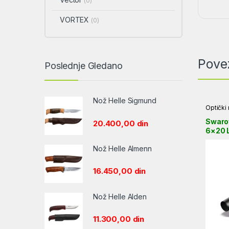
(0)
VORTEX
(0)
Pove
Poslednje Gledano
Nož Helle Sigmund
Optički 
Swarov
20.400,00
din
6×20 L
Nož Helle Almenn
16.450,00
din
Nož Helle Alden
11.300,00
din