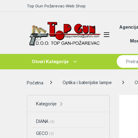
Skip to navigation
Skip to content
Top Gun Požarevac-Web Shop
Agencija
Open
Mon
Search fo
Otvori Kategorije
Početna
Optika i baterijske lampe
O
Kategorije
DIANA
(4)
GECO
(3)