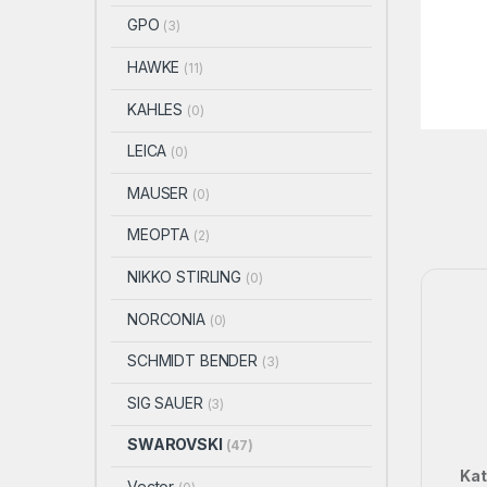
GPO
(3)
HAWKE
(11)
KAHLES
(0)
LEICA
(0)
MAUSER
(0)
MEOPTA
(2)
NIKKO STIRLING
(0)
NORCONIA
(0)
SCHMIDT BENDER
(3)
SIG SAUER
(3)
SWAROVSKI
(47)
Kat
Vector