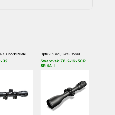
ANA
,
Optički nišani
Optički nišani
,
SWAROVSKI
4×32
Swarovski Z8i 2-16×50 P
SR 4A-I