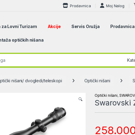
Prodavnica
Moj Nalog
 za Lovni Turizam
Akcije
Servis Oružja
Prodavnica
taža optičkih nišana
r:
ptički nišani/ dvogledi/teleskopi
Optički nišani
Optički nišani
,
SWAROV
🔍
Swarovski 
258.00