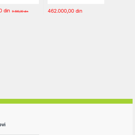
00
din
462.000,00
din
9.500,00
din
ovi