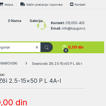
Korpa
Način plaćanja i isporuke
Kontakt
O Nama
Galerija
Kontakt:
012/555-405
Email:
info@topgun.rs
0,00
din
0
SWAROVSKI
Swarovski Z6i 2.5-15×50 P L 4A-I
SKI
Z6i 2.5-15×50 P L 4A-I
0,00
din