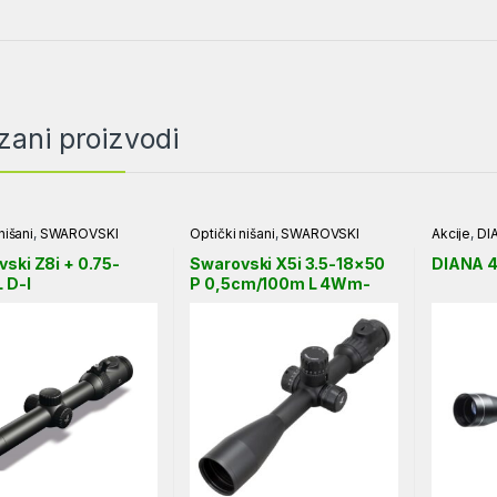
zani proizvodi
nišani
,
SWAROVSKI
Optički nišani
,
SWAROVSKI
Akcije
,
DI
ski Z8i + 0.75-
Swarovski X5i 3.5-18×50
DIANA 
 D-I
P 0,5cm/100m L 4Wm-
I+,BRMm-I+