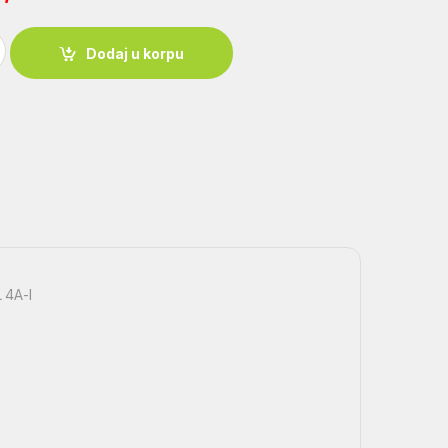
15x50 P L 4A-I quantity
Dodaj u korpu
 4A-I