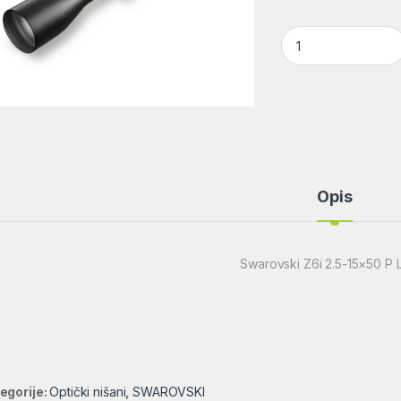
Swarovski Z6i 2.5-
Opis
Swarovski Z6i 2.5-15×50 P L
egorije:
Optički nišani
,
SWAROVSKI