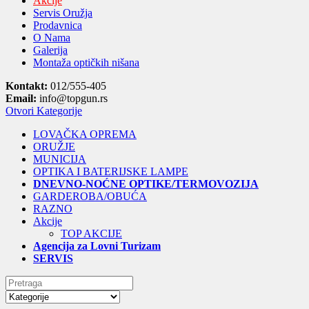
Akcije
Servis Oružja
Prodavnica
O Nama
Galerija
Montaža optičkih nišana
Kontakt:
012/555-405
Email:
info@topgun.rs
Otvori Kategorije
LOVAČKA OPREMA
ORUŽJE
MUNICIJA
OPTIKA I BATERIJSKE LAMPE
DNEVNO-NOĆNE OPTIKE/TERMOVOZIJA
GARDEROBA/OBUĆA
RAZNO
Akcije
TOP AKCIJE
Agencija za Lovni Turizam
SERVIS
Search
for: