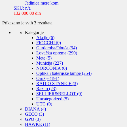
Jedinica mere:kom.
SKU: n/a
132.000,00
din
Sortirano
Prikazano je svih 3 rezultata
po
Kategorije
ceni:
Akcije
(6)
od
FIOCCHI
(0)
niže
Garderoba/Obuća
(94)
ka
Lovačka oprema
(290)
višoj
Mete
(5)
Municija
(227)
NORCONIA
(0)
Optika i baterijske lampe
(254)
Oružje
(191)
RADIO STANICE
(3)
Razno
(23)
SELLIER&BELLOT
(0)
Uncategorized
(5)
UTG
(0)
DIANA
(4)
GECO
(3)
GPO
(3)
HAWKE
(11)