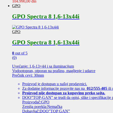
104.990,00
din
GPO
GPO Spectra 8 1,6-13x44i
GPO
GPO Spectra 8 1,6-13x44i
0
out of 5
(0)
Uvećanje: 1,6-13×44 i sa iluminacijum
Vodootopran, otporan na prašinu, magljenje i udarce
Prečnik cevi: 30mm
Proizvod je dostupan u našoj prodavnici.
Za dodatne informacije pozovite nas na
012/555-405
ili
Proizvod nije dostupan za kupovinu preko sajta.
DOO”TOP-GAN” se trudi da opisi, slike i specifikacije 
Proizvođač:GPO
Zemlja porekla:Nemačka
Dobavljač:DOO”TOP GAN”