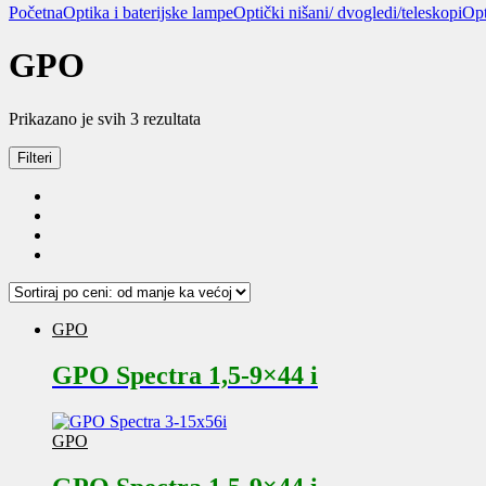
Početna
Optika i baterijske lampe
Optički nišani/ dvogledi/teleskopi
Opt
GPO
Sortirano
Prikazano je svih 3 rezultata
po
ceni:
Filteri
od
niže
ka
višoj
GPO
GPO Spectra 1,5-9×44 i
GPO