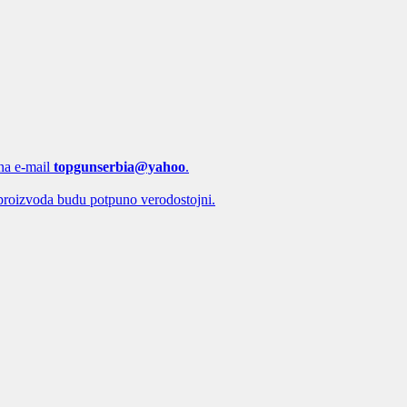
 na e-mail
topgunserbia@yahoo
.
proizvoda budu potpuno verodostojni.