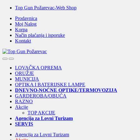
Skip
Skip
Top Gun Požarevac-Web Shop
to
to
Prodavnica
navigation
content
Moj Nalog
Korpa
Način plaćanja i isporuke
Kontakt
Open
Close
LOVAČKA OPREMA
ORUŽJE
MUNICIJA
OPTIKA I BATERIJSKE LAMPE
DNEVNO-NOĆNE OPTIKE/TERMOVOZIJA
GARDEROBA/OBUĆA
RAZNO
Akcije
TOP AKCIJE
Agencija za Lovni Turizam
SERVIS
Agencija za Lovni Turizam