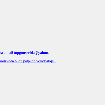
 na e-mail
topgunserbia@yahoo
.
proizvoda budu potpuno verodostojni.