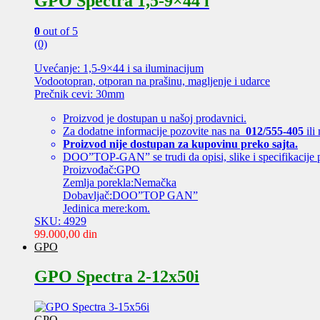
GPO Spectra 1,5-9×44 i
0
out of 5
(0)
Uvećanje: 1,5-9×44 i sa iluminacijum
Vodootopran, otporan na prašinu, magljenje i udarce
Prečnik cevi: 30mm
Proizvod je dostupan u našoj prodavnici.
Za dodatne informacije pozovite nas na
012/555-405
ili
Proizvod nije dostupan za kupovinu preko sajta.
DOO”TOP-GAN” se trudi da opisi, slike i specifikacije 
Proizvođač:GPO
Zemlja porekla:Nemačka
Dobavljač:DOO”TOP GAN”
Jedinica mere:kom.
SKU: 4929
99.000,00
din
GPO
GPO Spectra 2-12x50i
GPO