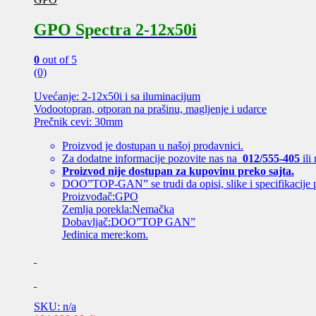
GPO Spectra 2-12x50i
0
out of 5
(0)
Uvećanje: 2-12x50i i sa iluminacijum
Vodootopran, otporan na prašinu, magljenje i udarce
Prečnik cevi: 30mm
Proizvod je dostupan u našoj prodavnici.
Za dodatne informacije pozovite nas na
012/555-405
ili
Proizvod nije dostupan za kupovinu preko sajta.
DOO”TOP-GAN” se trudi da opisi, slike i specifikacije 
Proizvođač:GPO
Zemlja porekla:Nemačka
Dobavljač:DOO”TOP GAN”
Jedinica mere:kom.
SKU: n/a