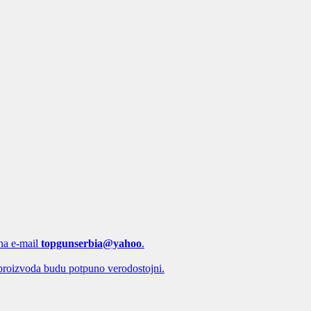
 na e-mail
topgunserbia@yahoo
.
proizvoda budu potpuno verodostojni.