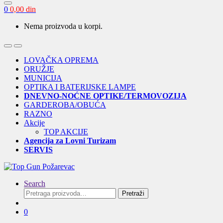
0
0,00
din
Nema proizvoda u korpi.
Open
Close
LOVAČKA OPREMA
ORUŽJE
MUNICIJA
OPTIKA I BATERIJSKE LAMPE
DNEVNO-NOĆNE OPTIKE/TERMOVOZIJA
GARDEROBA/OBUĆA
RAZNO
Akcije
TOP AKCIJE
Agencija za Lovni Turizam
SERVIS
Search
Pretraga
Pretraži
za:
0