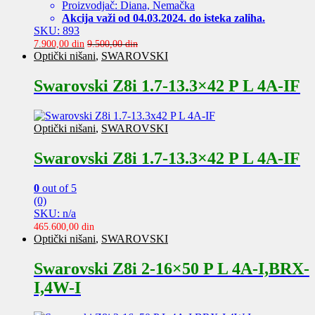
Proizvodjač: Diana, Nemačka
Akcija važi od 04.03.2024. do isteka zaliha.
SKU: 893
7.900,00
din
9.500,00
din
Optički nišani
,
SWAROVSKI
Swarovski Z8i 1.7-13.3×42 P L 4A-IF
Optički nišani
,
SWAROVSKI
Swarovski Z8i 1.7-13.3×42 P L 4A-IF
0
out of 5
(0)
SKU: n/a
465.600,00
din
Optički nišani
,
SWAROVSKI
Swarovski Z8i 2-16×50 P L 4A-I,BRX-
I,4W-I