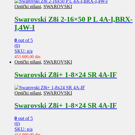
Optički nišani
,
SWAROVSKI
Swarovski Z8i 2-16×50 P L 4A-I,BRX-
I,4W-I
0
out of 5
(0)
SKU: n/a
453.600,00
din
Optički nišani
,
SWAROVSKI
Swarovski Z8i+ 1-8×24 SR 4A-IF
Optički nišani
,
SWAROVSKI
Swarovski Z8i+ 1-8×24 SR 4A-IF
0
out of 5
(0)
SKU: n/a
414.000,00
din