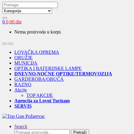
Search
for:
0
0,00
din
Nema proizvoda u korpi.
Open
Close
LOVAČKA OPREMA
ORUŽJE
MUNICIJA
OPTIKA I BATERIJSKE LAMPE
DNEVNO-NOĆNE OPTIKE/TERMOVOZIJA
GARDEROBA/OBUĆA
RAZNO
Akcije
TOP AKCIJE
Agencija za Lovni Turizam
SERVIS
Search
Pretraga
Pretraži