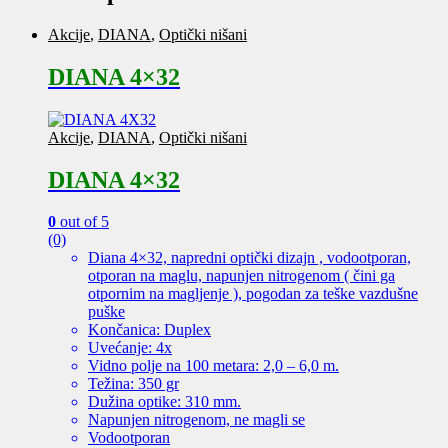
Akcije
,
DIANA
,
Optički nišani
DIANA 4×32
Akcije
,
DIANA
,
Optički nišani
DIANA 4×32
0
out of 5
(0)
Diana 4×32, napredni optički dizajn , vodootporan,
otporan na maglu, napunjen nitrogenom ( čini ga
otpornim na magljenje ), pogodan za teške vazdušne
puške
Končanica: Duplex
Uvećanje: 4x
Vidno polje na 100 metara: 2,0 – 6,0 m.
Težina: 350 gr
Dužina optike: 310 mm.
Napunjen nitrogenom, ne magli se
Vodootporan