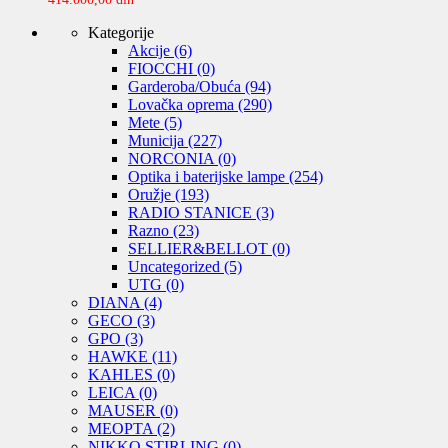
Kategorije
Akcije
(6)
FIOCCHI
(0)
Garderoba/Obuća
(94)
Lovačka oprema
(290)
Mete
(5)
Municija
(227)
NORCONIA
(0)
Optika i baterijske lampe
(254)
Oružje
(193)
RADIO STANICE
(3)
Razno
(23)
SELLIER&BELLOT
(0)
Uncategorized
(5)
UTG
(0)
DIANA
(4)
GECO
(3)
GPO
(3)
HAWKE
(11)
KAHLES
(0)
LEICA
(0)
MAUSER
(0)
MEOPTA
(2)
NIKKO STIRLING
(0)