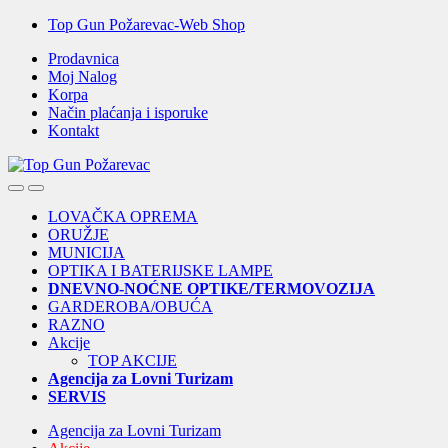
Skip
Skip
Top Gun Požarevac-Web Shop
to
to
Prodavnica
navigation
content
Moj Nalog
Korpa
Način plaćanja i isporuke
Kontakt
Open
Close
LOVAČKA OPREMA
ORUŽJE
MUNICIJA
OPTIKA I BATERIJSKE LAMPE
DNEVNO-NOĆNE OPTIKE/TERMOVOZIJA
GARDEROBA/OBUĆA
RAZNO
Akcije
TOP AKCIJE
Agencija za Lovni Turizam
SERVIS
Agencija za Lovni Turizam