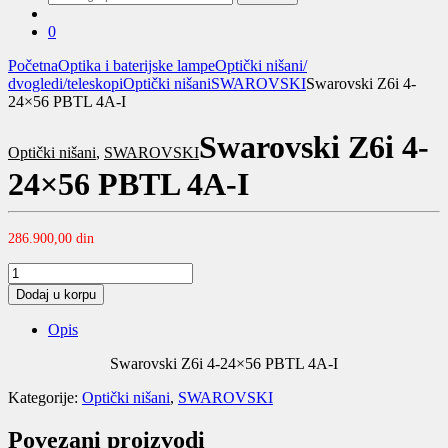
za:
0
Početna
Optika i baterijske lampe
Optički nišani/
dvogledi/teleskopi
Optički nišani
SWAROVSKI
Swarovski Z6i 4-
24×56 PBTL 4A-I
Swarovski Z6i 4-
Optički nišani
,
SWAROVSKI
24×56 PBTL 4A-I
286.900,00
din
Swarovski
Z6i
Dodaj u korpu
4-
24x56
Opis
PBTL
4A-
Swarovski Z6i 4-24×56 PBTL 4A-I
I
quantity
Kategorije:
Optički nišani
,
SWAROVSKI
Povezani proizvodi