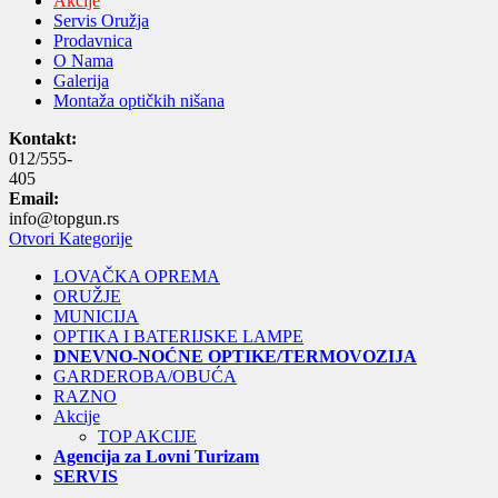
Akcije
Servis Oružja
Prodavnica
O Nama
Galerija
Montaža optičkih nišana
Kontakt:
012/555-
405
Email:
info@topgun.rs
Otvori Kategorije
LOVAČKA OPREMA
ORUŽJE
MUNICIJA
OPTIKA I BATERIJSKE LAMPE
DNEVNO-NOĆNE OPTIKE/TERMOVOZIJA
GARDEROBA/OBUĆA
RAZNO
Akcije
TOP AKCIJE
Agencija za Lovni Turizam
SERVIS