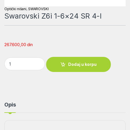
Optički nišani
,
SWAROVSKI
Swarovski Z6i 1-6×24 SR 4-I
267.600,00
din
Swarovski Z6i 1-6x24 SR 4-I quantity
Dodaj u korpu
Opis