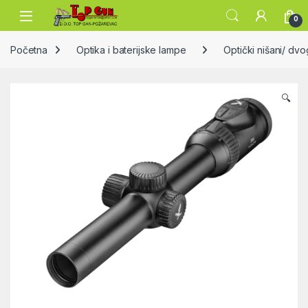
Skip to navigation
Skip to content
Open
0
Početna
Optika i baterijske lampe
Optički nišani/ dvo
🔍