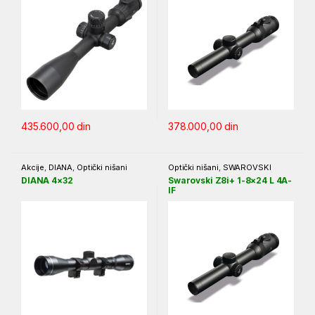
435.600,00
din
378.000,00
din
Akcije
,
DIANA
,
Optički nišani
Optički nišani
,
SWAROVSKI
DIANA 4×32
Swarovski Z8i+ 1-8×24 L 4A-
IF