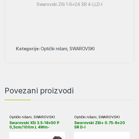
Swarovski Z6i 1-6×24 SR 4-I,LD-I
Kategorije:
Optički nišani
,
SWAROVSKI
Povezani proizvodi
Optički nišani
,
SWAROVSKI
Optički nišani
,
SWAROVSKI
Swarovski X5i 3.5-18×50 P
Swarovski Z8i+ 0.75-6×20
0,5cm/100m L 4Wm-
SR D-I
I+,BRMm-I+