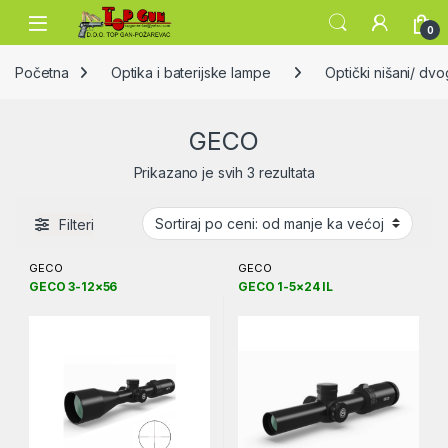
Skip to navigation
Skip to content
Open
0
Početna
Optika i baterijske lampe
Optički nišani/ dvo
GECO
Sortirano po ceni: od
Prikazano je svih 3 rezultata
Filteri
GECO
GECO
GECO 3-12×56
GECO 1-5×24 IL