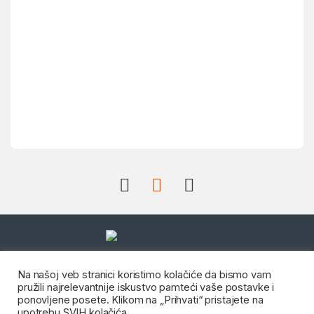
Dostupni radnim danom od:
Na našoj veb stranici koristimo kolačiće da bismo vam
08:00 do 20:00 i Subotom od
pružili najrelevantnije iskustvo pamteći vaše postavke i
08:00 do 14:00
ponovljene posete. Klikom na „Prihvati“ pristajete na
Imate pitanje?
upotrebu SVIH kolačića.