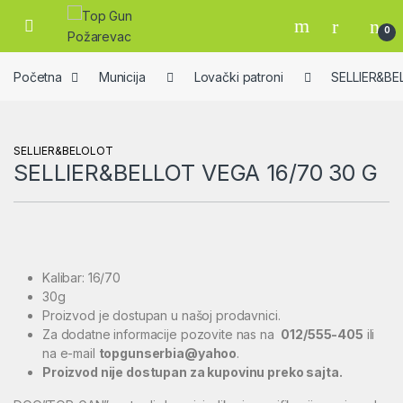
Skip to navigation
Skip to content
Open
0
Početna
Municija
Lovački patroni
SELLIER&B
SELLIER&BELOLOT
SELLIER&BELLOT VEGA 16/70 30 G
Kalibar: 16/70
30g
Proizvod je dostupan u našoj prodavnici.
Za dodatne informacije pozovite nas na
012/555-405
ili
na e-mail
topgunserbia@yahoo
.
Proizvod nije dostupan za kupovinu preko sajta.