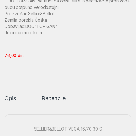
DOO”TOP-GAN” se trudi da opisi, slike i specifikacije proizvoda
budu potpuno verodostojni.
Proizvođač:Sellior&Bellot
Zemlja porekla:Češka
Dobavljač:DOO”TOP GAN”
Jedinica mere:kom
76,00
din
Opis
Recenzije
SELLIER&BELLOT VEGA 16/70 30 G