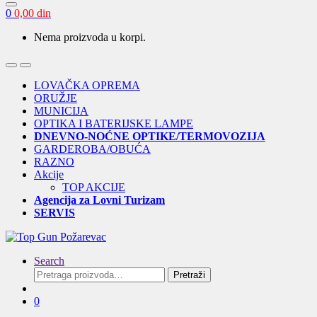
0
0,00
din
Nema proizvoda u korpi.
Open
Close
LOVAČKA OPREMA
ORUŽJE
MUNICIJA
OPTIKA I BATERIJSKE LAMPE
DNEVNO-NOĆNE OPTIKE/TERMOVOZIJA
GARDEROBA/OBUĆA
RAZNO
Akcije
TOP AKCIJE
Agencija za Lovni Turizam
SERVIS
Search
Pretraga
Pretraži
za:
0