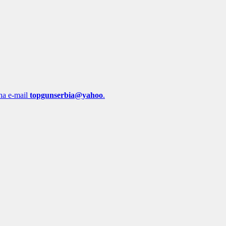
 na e-mail
topgunserbia@yahoo
.