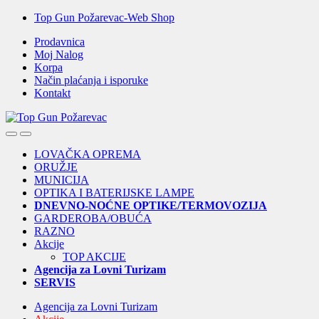
Skip
Skip
Top Gun Požarevac-Web Shop
to
to
Prodavnica
navigation
content
Moj Nalog
Korpa
Način plaćanja i isporuke
Kontakt
Open
Close
LOVAČKA OPREMA
ORUŽJE
MUNICIJA
OPTIKA I BATERIJSKE LAMPE
DNEVNO-NOĆNE OPTIKE/TERMOVOZIJA
GARDEROBA/OBUĆA
RAZNO
Akcije
TOP AKCIJE
Agencija za Lovni Turizam
SERVIS
Agencija za Lovni Turizam