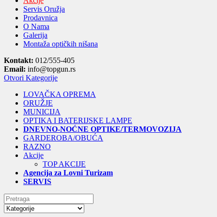
Akcije
Servis Oružja
Prodavnica
O Nama
Galerija
Montaža optičkih nišana
Kontakt:
012/555-405
Email:
info@topgun.rs
Otvori Kategorije
LOVAČKA OPREMA
ORUŽJE
MUNICIJA
OPTIKA I BATERIJSKE LAMPE
DNEVNO-NOĆNE OPTIKE/TERMOVOZIJA
GARDEROBA/OBUĆA
RAZNO
Akcije
TOP AKCIJE
Agencija za Lovni Turizam
SERVIS
Search
for: