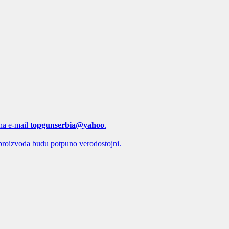
 na e-mail
topgunserbia@yahoo
.
proizvoda budu potpuno verodostojni.