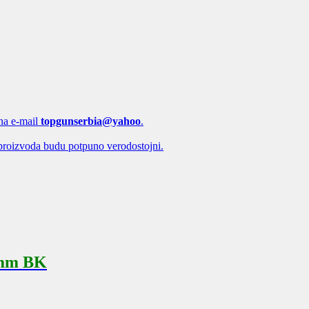
 na e-mail
topgunserbia@yahoo
.
proizvoda budu potpuno verodostojni.
7mm BK