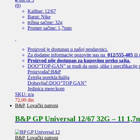
(0)
Kalibar: 12/67
Barut: Nike
težina sačme: 32g
Promer sačme: 1,7mm
Proizvod je dostupan u našoj prodavnici.
Za dodatne informacije pozovite nas na
012/555-405
ili
Proizvod nije dostupan za kupovinu preko sajta.
DOO”TOP-GAN” se trudi da opisi, slike i specifikacije 
Proizvođač:B&P
Zemlja porekla:Italija
Dobavljač:DOO”TOP GAN”
Jedinica mere:kom
SKU: n/a
72,00
din
B&P
,
Lovački patroni
B&P GP Universal 12/67 32G – 11 1,
B&P
,
Lovački patroni