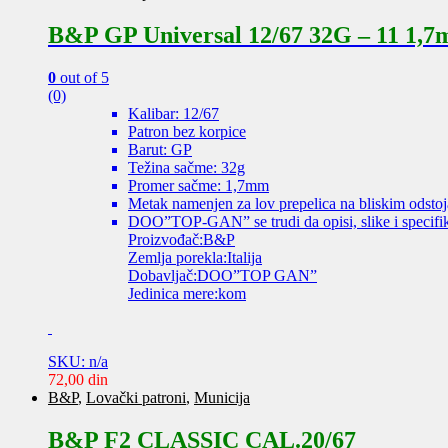
B&P GP Universal 12/67 32G – 11 1,
0
out of 5
(0)
Kalibar: 12/67
Patron bez korpice
Barut: GP
Težina sačme: 32g
Promer sačme: 1,7mm
Metak namenjen za lov prepelica na bliskim odsto
DOO”TOP-GAN” se trudi da opisi, slike i specifik
Proizvođač:B&P
Zemlja porekla:Italija
Dobavljač:DOO”TOP GAN”
Jedinica mere:kom
SKU: n/a
72,00
din
B&P
,
Lovački patroni
,
Municija
B&P F2 CLASSIC CAL.20/67