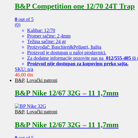
B&P Competition one 12/70 24T Trap
0
out of 5
(0)
Kalibar: 12/70
Promer sačme: 2,4mm
Težina sačme: 24 gr
Proizvođač: Baschieri&Pellagri, Italija
Proizvod je dostupan u našoj prodavnici.
Za dodatne informacije pozovite nas na
012/555-405
ili
Proizvod nije dostupan za kupovinu preko sajta.
SKU: n/a
46,00
din
B&P
,
Lovački patroni
B&P Nike 12/67 32G – 11 1,7mm
B&P
,
Lovački patroni
B&P Nike 12/67 32G – 11 1,7mm
0
out of 5