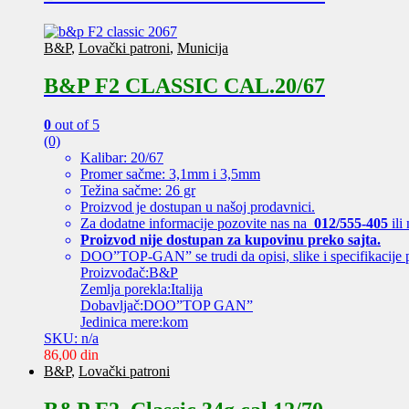
B&P
,
Lovački patroni
,
Municija
B&P F2 CLASSIC CAL.20/67
0
out of 5
(0)
Kalibar: 20/67
Promer sačme: 3,1mm i 3,5mm
Težina sačme: 26 gr
Proizvod je dostupan u našoj prodavnici.
Za dodatne informacije pozovite nas na
012/555-405
ili
Proizvod nije dostupan za kupovinu preko sajta.
DOO”TOP-GAN” se trudi da opisi, slike i specifikacije 
Proizvođač:B&P
Zemlja porekla:Italija
Dobavljač:DOO”TOP GAN”
Jedinica mere:kom
SKU: n/a
86,00
din
B&P
,
Lovački patroni