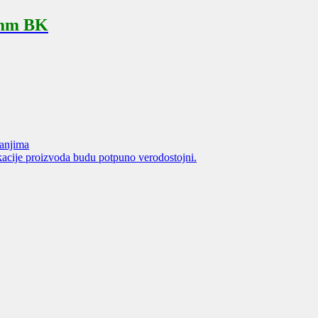
7mm BK
janjima
acije proizvoda budu potpuno verodostojni.