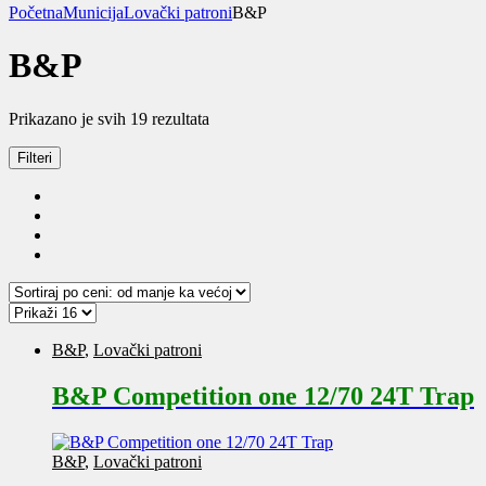
Početna
Municija
Lovački patroni
B&P
B&P
Sortirano
Prikazano je svih 19 rezultata
po
ceni:
Filteri
od
niže
ka
višoj
B&P
,
Lovački patroni
B&P Competition one 12/70 24T Trap
B&P
,
Lovački patroni