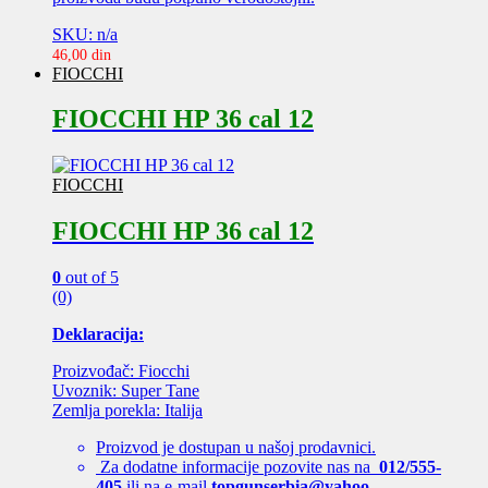
SKU: n/a
46,00
din
FIOCCHI
FIOCCHI HP 36 cal 12
FIOCCHI
FIOCCHI HP 36 cal 12
0
out of 5
(0)
Deklaracija:
Proizvođač: Fiocchi
Uvoznik: Super Tane
Zemlja porekla: Italija
Proizvod je dostupan u našoj prodavnici.
Za dodatne informacije pozovite nas na
012/555-
405
ili na e-mail
topgunserbia@yahoo
.