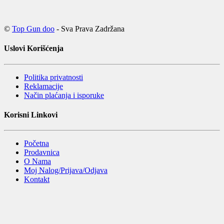
©
Top Gun doo
- Sva Prava Zadržana
Uslovi Korišćenja
Politika privatnosti
Reklamacije
Način plaćanja i isporuke
Korisni Linkovi
Početna
Prodavnica
O Nama
Moj Nalog/Prijava/Odjava
Kontakt