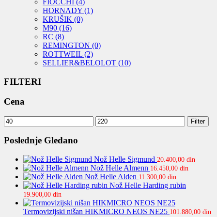
FIOCCHI
(4)
HORNADY
(1)
KRUŠIK
(0)
M90
(16)
RC
(8)
REMINGTON
(0)
ROTTWEIL
(2)
SELLIER&BELOLOT
(10)
FILTERI
Cena
Minimalna
Maksimalna
Filter
cena
cena
Poslednje Gledano
Nož Helle Sigmund
20.400,00
din
Nož Helle Almenn
16.450,00
din
Nož Helle Alden
11.300,00
din
Nož Helle Harding rubin
19.900,00
din
Termovizijski nišan HIKMICRO NEOS NE25
101.880,00
din