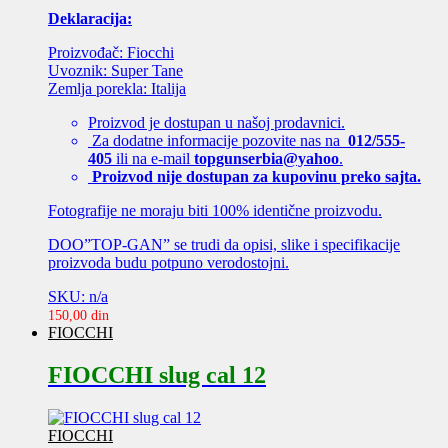
Deklaracija:
Proizvođač: Fiocchi
Uvoznik: Super Tane
Zemlja porekla: Italija
Proizvod je dostupan u našoj prodavnici.
Za dodatne informacije pozovite nas na
012/555-
405
ili na e-mail
topgunserbia@yahoo
.
Proizvod nije dostupan za kupovinu preko sajta.
Fotografije ne moraju biti 100% identične proizvodu.
DOO”TOP-GAN” se trudi da opisi, slike i specifikacije
proizvoda budu potpuno verodostojni.
SKU: n/a
150,00
din
FIOCCHI
FIOCCHI slug cal 12
FIOCCHI