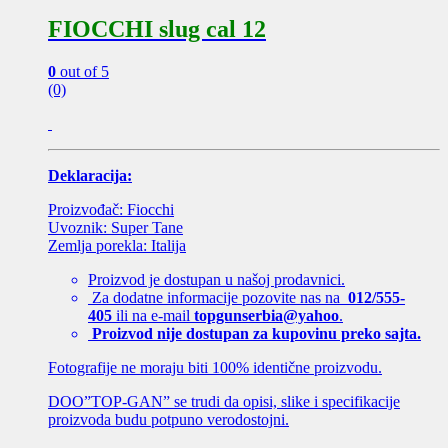
FIOCCHI slug cal 12
0
out of 5
(0)
Deklaracija:
Proizvođač: Fiocchi
Uvoznik: Super Tane
Zemlja porekla: Italija
Proizvod je dostupan u našoj prodavnici.
Za dodatne informacije pozovite nas na
012/555-
405
ili na e-mail
topgunserbia@yahoo
.
Proizvod nije dostupan za kupovinu preko sajta.
Fotografije ne moraju biti 100% identične proizvodu.
DOO”TOP-GAN” se trudi da opisi, slike i specifikacije
proizvoda budu potpuno verodostojni.