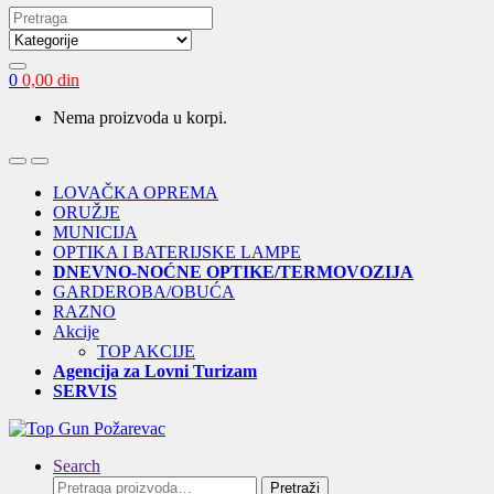
Search
for:
0
0,00
din
Nema proizvoda u korpi.
Open
Close
LOVAČKA OPREMA
ORUŽJE
MUNICIJA
OPTIKA I BATERIJSKE LAMPE
DNEVNO-NOĆNE OPTIKE/TERMOVOZIJA
GARDEROBA/OBUĆA
RAZNO
Akcije
TOP AKCIJE
Agencija za Lovni Turizam
SERVIS
Search
Pretraga
Pretraži