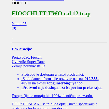
FIOCCHI
FIOCCHI TT TWO cal 12 trap
0
out of 5
(0)
Deklaracija:
Proizvođač: Fiocchi
Uvoznik: Super Tane
Zemlja porekla: Italija
Proizvod je dostupan u našoj prodavnici.
Za dodatne informacije pozovite nas na
012/555-
405
ili na e-mail
topgunserbia@yahoo
.
Proizvod nije dostupan za kupovinu preko sajta.
Fotografije ne moraju biti 100% identične proizvodu.
DOO”TOP-GAN” se trudi da opisi, slike i specifikacije
proizvoda budu potpuno verodostojni.