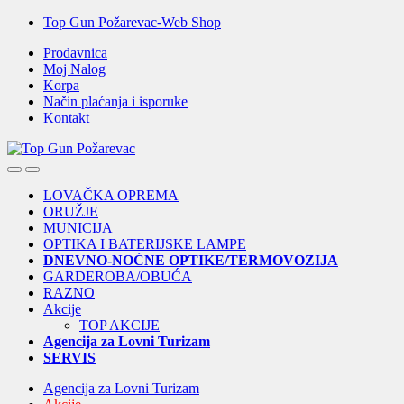
Skip
Skip
Top Gun Požarevac-Web Shop
to
to
Prodavnica
navigation
content
Moj Nalog
Korpa
Način plaćanja i isporuke
Kontakt
Open
Close
LOVAČKA OPREMA
ORUŽJE
MUNICIJA
OPTIKA I BATERIJSKE LAMPE
DNEVNO-NOĆNE OPTIKE/TERMOVOZIJA
GARDEROBA/OBUĆA
RAZNO
Akcije
TOP AKCIJE
Agencija za Lovni Turizam
SERVIS
Agencija za Lovni Turizam