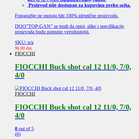
Proizvod nije dostupan za kupovinu preko sajta.
Fotografije ne moraju biti 100% identične proizvodu.
DOO”TOP-GAN” se trudi da opisi, slike i specifikacije
proizvoda budu potpuno verodostojni.
SKU: n/a
96,00
din
FIOCCHI
FIOCCHI Buck shot cal 12 11/0, 7/0,
4/0
FIOCCHI
FIOCCHI Buck shot cal 12 11/0, 7/0,
4/0
0
out of 5
(0)