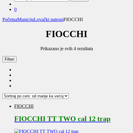
za:
0
Početna
Municija
Lovački patroni
FIOCCHI
FIOCCHI
Sortirano
Prikazano je svih 4 rezultata
po
ceni:
Filteri
od
niže
ka
višoj
FIOCCHI
FIOCCHI TT TWO cal 12 trap