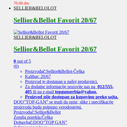
70,00
din
SELLIER&BELOLOT
Sellior&Bellot Favorit 20/67
SELLIER&BELOLOT
Sellior&Bellot Favorit 20/67
0
out of 5
(0)
Proizvođač:Sellior&Bellot-Češka
Kalibar: 20/67
Proizvod je dostupan u našoj prodavnici.
Za dodatne informacije pozovite nas na
012/555-
405
ili na e-mail
topgunserbia@yahoo
.
Proizvod nije dostupan za kupovinu preko sajta.
DOO”TOP-GAN” se trudi da opisi, slike i specifikacije
proizvoda budu potpuno verodostojni.
Proizvođač:Sellior&Bellot
Zemlja porekla:Češka
Dobavljač:DOO”TOP GAN”