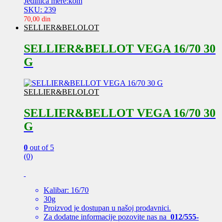
Jedinica mere:kom
SKU: 239
70,00
din
SELLIER&BELOLOT
SELLIER&BELLOT VEGA 16/70 30
G
SELLIER&BELOLOT
SELLIER&BELLOT VEGA 16/70 30
G
0
out of 5
(0)
Kalibar: 16/70
30g
Proizvod je dostupan u našoj prodavnici.
Za dodatne informacije pozovite nas na
012/555-