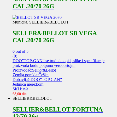
CAL.20/70 26G
Municija
,
SELLIER&BELOLOT
SELLER&BELLOT SB VEGA
CAL.20/70 26G
0
out of 5
(0)
DOO”TOP-GAN” se trudi da opisi, slike i specifikacije
proizvoda budu potpuno verodostojni.
Proizvođač:Sellior&Bellot
Zemlja porekla:Češka
Dobavljač:DOO”TOP GAN”
Jedinica mere:kom
SKU: n/a
68,00
din
SELLIER&BELOLOT
SELLIER&BELLOT FORTUNA
12/70 36g