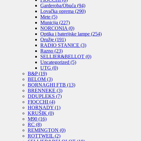
niže
Garderoba/Obuća
(94)
ka
Lovačka oprema
(290)
višoj
Mete
(5)
Municija
(227)
NORCONIA
(0)
Optika i baterijske lampe
(254)
Oružje
(191)
RADIO STANICE
(3)
Razno
(23)
SELLIER&BELLOT
(0)
Uncategorized
(5)
UTG
(0)
B&P
(19)
BELOM
(3)
BORNAGHI FTB
(13)
BRENNEKE
(3)
DDUPLEKS
(7)
FIOCCHI
(4)
HORNADY
(1)
KRUŠIK
(0)
M90
(16)
RC
(8)
REMINGTON
(0)
ROTTWEIL
(2)