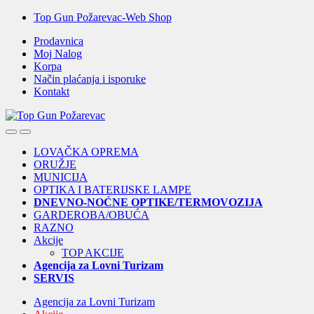
Skip
Skip
Top Gun Požarevac-Web Shop
to
to
Prodavnica
navigation
content
Moj Nalog
Korpa
Način plaćanja i isporuke
Kontakt
Open
Close
LOVAČKA OPREMA
ORUŽJE
MUNICIJA
OPTIKA I BATERIJSKE LAMPE
DNEVNO-NOĆNE OPTIKE/TERMOVOZIJA
GARDEROBA/OBUĆA
RAZNO
Akcije
TOP AKCIJE
Agencija za Lovni Turizam
SERVIS
Agencija za Lovni Turizam