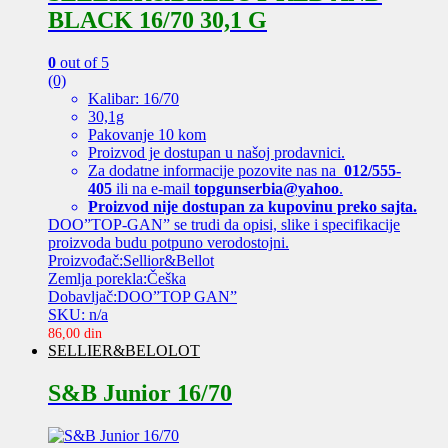
BLACK 16/70 30,1 G
0
out of 5
(0)
Kalibar: 16/70
30,1g
Pakovanje 10 kom
Proizvod je dostupan u našoj prodavnici.
Za dodatne informacije pozovite nas na
012/555-
405
ili na e-mail
topgunserbia@yahoo
.
Proizvod nije dostupan za kupovinu preko sajta.
DOO”TOP-GAN” se trudi da opisi, slike i specifikacije
proizvoda budu potpuno verodostojni.
Proizvođač:Sellior&Bellot
Zemlja porekla:Češka
Dobavljač:DOO”TOP GAN”
SKU: n/a
86,00
din
SELLIER&BELOLOT
S&B Junior 16/70