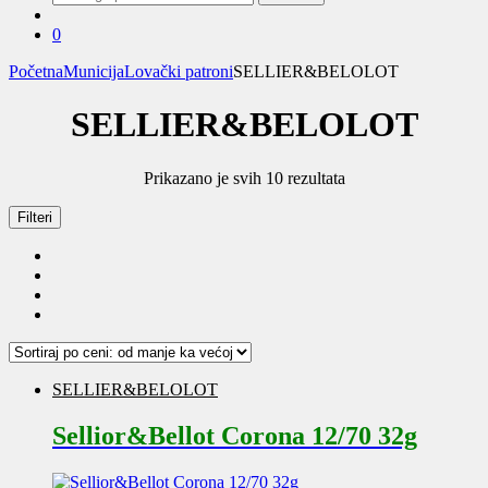
za:
0
Početna
Municija
Lovački patroni
SELLIER&BELOLOT
SELLIER&BELOLOT
Sortirano
Prikazano je svih 10 rezultata
po
ceni:
Filteri
od
niže
ka
višoj
SELLIER&BELOLOT
Sellior&Bellot Corona 12/70 32g