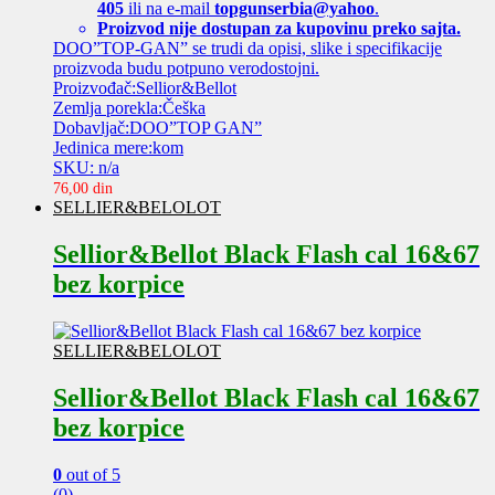
405
ili na e-mail
topgunserbia@yahoo
.
Proizvod nije dostupan za kupovinu preko sajta.
DOO”TOP-GAN” se trudi da opisi, slike i specifikacije
proizvoda budu potpuno verodostojni.
Proizvođač:Sellior&Bellot
Zemlja porekla:Češka
Dobavljač:DOO”TOP GAN”
Jedinica mere:kom
SKU: n/a
76,00
din
SELLIER&BELOLOT
Sellior&Bellot Black Flash cal 16&67
bez korpice
SELLIER&BELOLOT
Sellior&Bellot Black Flash cal 16&67
bez korpice
0
out of 5
(0)