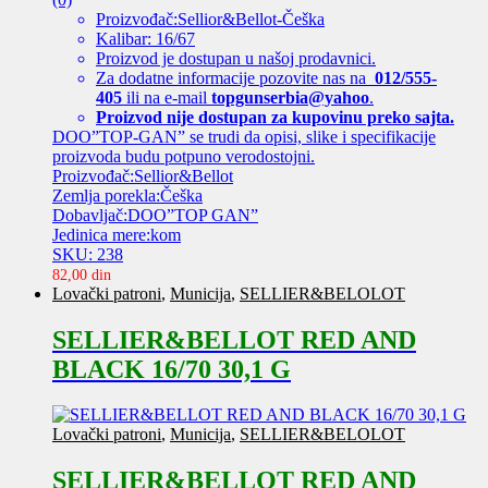
Proizvođač:Sellior&Bellot-Češka
Kalibar: 16/67
Proizvod je dostupan u našoj prodavnici.
Za dodatne informacije pozovite nas na
012/555-
405
ili na e-mail
topgunserbia@yahoo
.
Proizvod nije dostupan za kupovinu preko sajta.
DOO”TOP-GAN” se trudi da opisi, slike i specifikacije
proizvoda budu potpuno verodostojni.
Proizvođač:Sellior&Bellot
Zemlja porekla:Češka
Dobavljač:DOO”TOP GAN”
Jedinica mere:kom
SKU: 238
82,00
din
Lovački patroni
,
Municija
,
SELLIER&BELOLOT
SELLIER&BELLOT RED AND
BLACK 16/70 30,1 G
Lovački patroni
,
Municija
,
SELLIER&BELOLOT
SELLIER&BELLOT RED AND