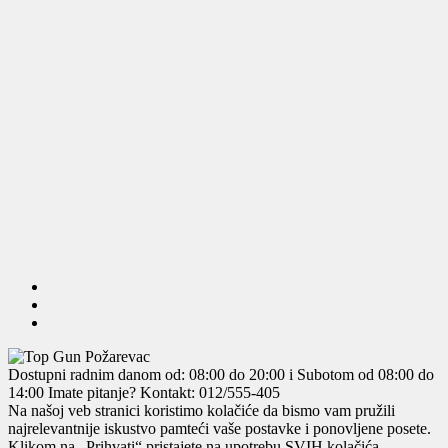
Dostupni radnim danom od: 08:00 do 20:00 i Subotom od 08:00 do
14:00
Imate pitanje? Kontakt: 012/555-405
Na našoj veb stranici koristimo kolačiće da bismo vam pružili
najrelevantnije iskustvo pamteći vaše postavke i ponovljene posete.
Klikom na „Prihvati“ pristajete na upotrebu SVIH kolačića.