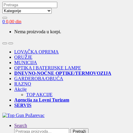
Search
for:
0
0,00
din
Nema proizvoda u korpi.
Open
Close
LOVAČKA OPREMA
ORUŽJE
MUNICIJA
OPTIKA I BATERIJSKE LAMPE
DNEVNO-NOĆNE OPTIKE/TERMOVOZIJA
GARDEROBA/OBUĆA
RAZNO
Akcije
TOP AKCIJE
Agencija za Lovni Turizam
SERVIS
Search
Pretraga
Pretraži