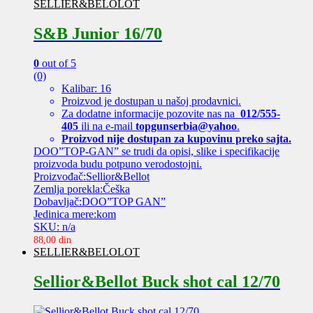
SELLIER&BELOLOT
S&B Junior 16/70
0
out of 5
(0)
Kalibar: 16
Proizvod je dostupan u našoj prodavnici.
Za dodatne informacije pozovite nas na
012/555-
405
ili na e-mail
topgunserbia@yahoo
.
Proizvod nije dostupan za kupovinu preko sajta.
DOO”TOP-GAN” se trudi da opisi, slike i specifikacije
proizvoda budu potpuno verodostojni.
Proizvođač:Sellior&Bellot
Zemlja porekla:Češka
Dobavljač:DOO”TOP GAN”
Jedinica mere:kom
SKU: n/a
88,00
din
SELLIER&BELOLOT
Sellior&Bellot Buck shot cal 12/70