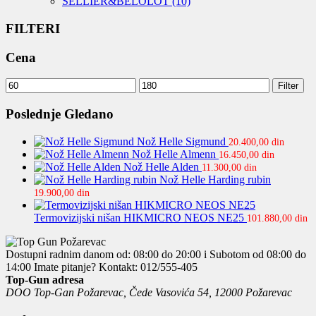
SELLIER&BELOLOT
(10)
FILTERI
Cena
Minimalna
Maksimalna
Filter
cena
cena
Poslednje Gledano
Nož Helle Sigmund
20.400,00
din
Nož Helle Almenn
16.450,00
din
Nož Helle Alden
11.300,00
din
Nož Helle Harding rubin
19.900,00
din
Termovizijski nišan HIKMICRO NEOS NE25
101.880,00
din
Dostupni radnim danom od: 08:00 do 20:00 i Subotom od 08:00 do
14:00
Imate pitanje? Kontakt: 012/555-405
Top-Gun adresa
DOO Top-Gan Požarevac, Čede Vasovića 54, 12000 Požarevac