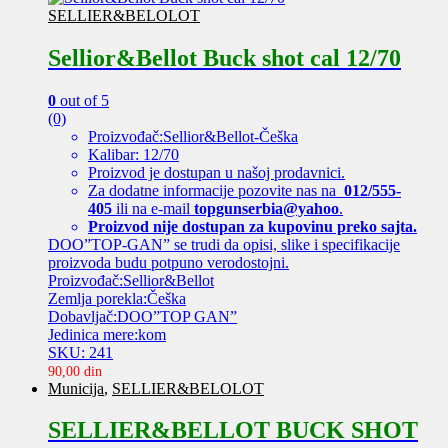
SELLIER&BELOLOT
Sellior&Bellot Buck shot cal 12/70
0
out of 5
(0)
Proizvođač:Sellior&Bellot-Češka
Kalibar: 12/70
Proizvod je dostupan u našoj prodavnici.
Za dodatne informacije pozovite nas na
012/555-
405
ili na e-mail
topgunserbia@yahoo
.
Proizvod nije dostupan za kupovinu preko sajta.
DOO”TOP-GAN” se trudi da opisi, slike i specifikacije
proizvoda budu potpuno verodostojni.
Proizvođač:Sellior&Bellot
Zemlja porekla:Češka
Dobavljač:DOO”TOP GAN”
Jedinica mere:kom
SKU: 241
90,00
din
Municija
,
SELLIER&BELOLOT
SELLIER&BELLOT BUCK SHOT