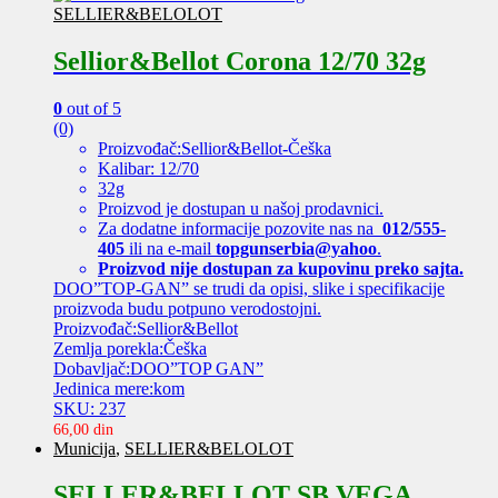
SELLIER&BELOLOT
Sellior&Bellot Corona 12/70 32g
0
out of 5
(0)
Proizvođač:Sellior&Bellot-Češka
Kalibar: 12/70
32g
Proizvod je dostupan u našoj prodavnici.
Za dodatne informacije pozovite nas na
012/555-
405
ili na e-mail
topgunserbia@yahoo
.
Proizvod nije dostupan za kupovinu preko sajta.
DOO”TOP-GAN” se trudi da opisi, slike i specifikacije
proizvoda budu potpuno verodostojni.
Proizvođač:Sellior&Bellot
Zemlja porekla:Češka
Dobavljač:DOO”TOP GAN”
Jedinica mere:kom
SKU: 237
66,00
din
Municija
,
SELLIER&BELOLOT
SELLER&BELLOT SB VEGA