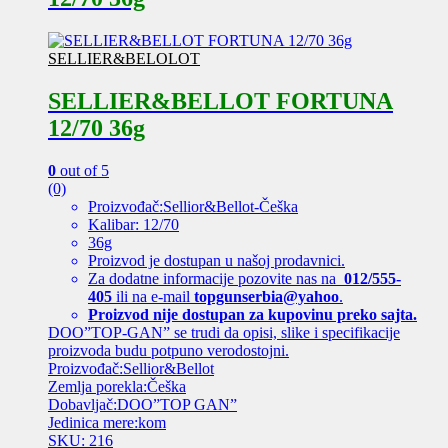
SELLIER&BELOLOT
SELLIER&BELLOT FORTUNA
12/70 36g
0
out of 5
(0)
Proizvođač:Sellior&Bellot-Češka
Kalibar: 12/70
36g
Proizvod je dostupan u našoj prodavnici.
Za dodatne informacije pozovite nas na
012/555-
405
ili na e-mail
topgunserbia@yahoo
.
Proizvod nije dostupan za kupovinu preko sajta.
DOO”TOP-GAN” se trudi da opisi, slike i specifikacije
proizvoda budu potpuno verodostojni.
Proizvođač:Sellior&Bellot
Zemlja porekla:Češka
Dobavljač:DOO”TOP GAN”
Jedinica mere:kom
SKU: 216