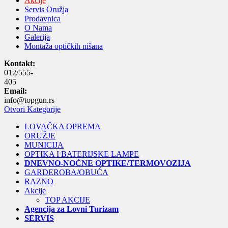
Akcije
Servis Oružja
Prodavnica
O Nama
Galerija
Montaža optičkih nišana
Kontakt:
012/555-
405
Email:
info@topgun.rs
Otvori Kategorije
LOVAČKA OPREMA
ORUŽJE
MUNICIJA
OPTIKA I BATERIJSKE LAMPE
DNEVNO-NOĆNE OPTIKE/TERMOVOZIJA
GARDEROBA/OBUĆA
RAZNO
Akcije
TOP AKCIJE
Agencija za Lovni Turizam
SERVIS