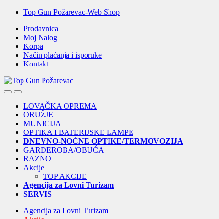
Skip
Skip
Top Gun Požarevac-Web Shop
to
to
Prodavnica
navigation
content
Moj Nalog
Korpa
Način plaćanja i isporuke
Kontakt
Open
Close
LOVAČKA OPREMA
ORUŽJE
MUNICIJA
OPTIKA I BATERIJSKE LAMPE
DNEVNO-NOĆNE OPTIKE/TERMOVOZIJA
GARDEROBA/OBUĆA
RAZNO
Akcije
TOP AKCIJE
Agencija za Lovni Turizam
SERVIS
Agencija za Lovni Turizam