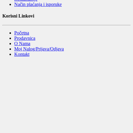
Način plaćanja i isporuke
Korisni Linkovi
Početna
Prodavnica
O Nama
Moj Nalog/Prijava/Odjava
Kontakt