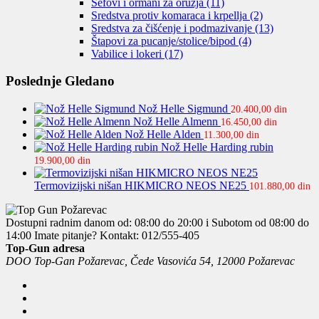
Sefovi i ormani za oružja
(11)
Sredstva protiv komaraca i krpellja
(2)
Sredstva za čišćenje i podmazivanje
(13)
Štapovi za pucanje/stolice/bipod
(4)
Vabilice i lokeri
(17)
Poslednje Gledano
Nož Helle Sigmund
20.400,00
din
Nož Helle Almenn
16.450,00
din
Nož Helle Alden
11.300,00
din
Nož Helle Harding rubin
19.900,00
din
Termovizijski nišan HIKMICRO NEOS NE25
101.880,00
din
Dostupni radnim danom od: 08:00 do 20:00 i Subotom od 08:00 do
14:00
Imate pitanje? Kontakt: 012/555-405
Top-Gun adresa
DOO Top-Gan Požarevac, Čede Vasovića 54, 12000 Požarevac