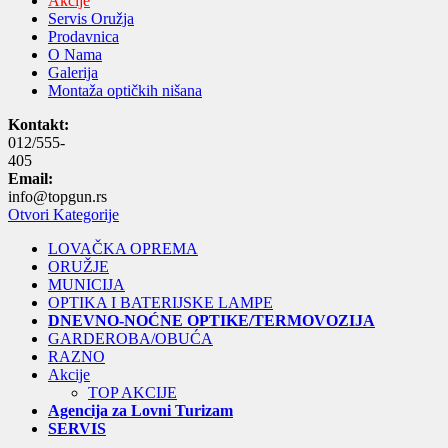
Akcije
Servis Oružja
Prodavnica
O Nama
Galerija
Montaža optičkih nišana
Kontakt:
012/555-
405
Email:
info@topgun.rs
Otvori Kategorije
LOVAČKA OPREMA
ORUŽJE
MUNICIJA
OPTIKA I BATERIJSKE LAMPE
DNEVNO-NOĆNE OPTIKE/TERMOVOZIJA
GARDEROBA/OBUĆA
RAZNO
Akcije
TOP AKCIJE
Agencija za Lovni Turizam
SERVIS