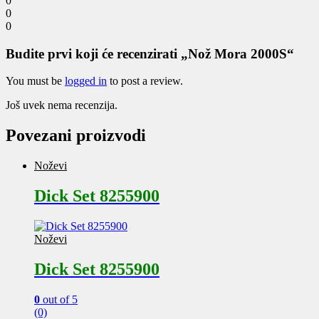
0
0
0
Budite prvi koji će recenzirati „Nož Mora 2000S“
You must be
logged in
to post a review.
Još uvek nema recenzija.
Povezani proizvodi
Noževi
Dick Set 8255900
Noževi
Dick Set 8255900
0
out of 5
(0)