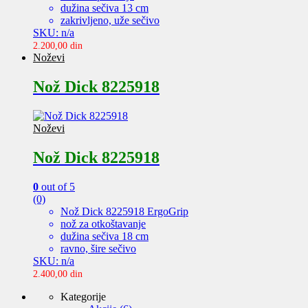
dužina sečiva 13 cm
zakrivljeno, uže sečivo
SKU: n/a
2.200,00
din
Noževi
Nož Dick 8225918
Noževi
Nož Dick 8225918
0
out of 5
(0)
Nož Dick 8225918 ErgoGrip
nož za otkoštavanje
dužina sečiva 18 cm
ravno, šire sečivo
SKU: n/a
2.400,00
din
Kategorije