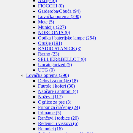
Akcije
(6)
FIOCCHI
(0)
Garderoba/Obuća
(94)
Lovačka oprema
(290)
Mete
(5)
Municija
(227)
NORCONIA
(0)
Optika i baterijske lampe
(254)
Oružje
(191)
RADIO STANICE
(3)
Razno
(23)
SELLIER&BELLOT
(0)
Uncategorized
(5)
UTG
(0)
Lovačka oprema
(290)
Delovi za oružje
(18)
Futrole i koferi
(30)
Naočare i antifoni
(4)
Noževi
(117)
Ogrlice za pse
(3)
Pribor za čišćenje
(24)
Primame
(5)
Rančevi i torbice
(20)
Redenici i viskovi
(6)
Remnici
(16)