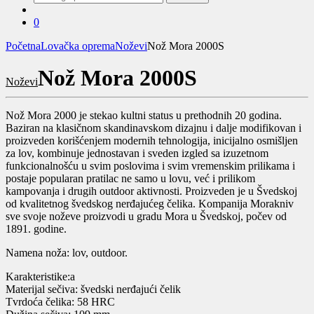
za:
0
Početna
Lovačka oprema
Noževi
Nož Mora 2000S
Nož Mora 2000S
Noževi
Nož Mora 2000 je stekao kultni status u prethodnih 20 godina.
Baziran na klasičnom skandinavskom dizajnu i dalje modifikovan i
proizveden korišćenjem modernih tehnologija, inicijalno osmišljen
za lov, kombinuje jednostavan i sveden izgled sa izuzetnom
funkcionalnošću u svim poslovima i svim vremenskim prilikama i
postaje popularan pratilac ne samo u lovu, već i prilikom
kampovanja i drugih outdoor aktivnosti. Proizveden je u Švedskoj
od kvalitetnog švedskog nerđajućeg čelika. Kompanija Morakniv
sve svoje noževe proizvodi u gradu Mora u Švedskoj, počev od
1891. godine.
Namena noža: lov, outdoor.
Karakteristike:a
Materijal sečiva: švedski nerđajući čelik
Tvrdoća čelika: 58 HRC