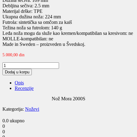
Dužina sečiva: 109 mm
Debljina sečiva: 2.5 mm
Materijal drške: TPE
Ukupna dužina noža: 224 mm
Futrola: sintetička sa omčom za kaiš
Težina noža sa futrolom: 140 g
Leđa noža mogu da služe kao kremen/kompatibilan sa kresivom: ne
MOLLE-kompatibilan: ne
Made in Sweden – proizveden u Švedskoj.
5.000,00
din
Nož
Mora
Dodaj u korpu
2000S
quantity
Opis
Recenzije
Nož Mora 2000S
Kategorija:
Noževi
0.0
ukupno
0
0