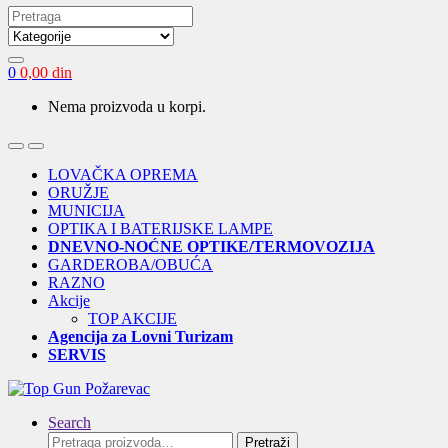
Search
for:
0
0,00
din
Nema proizvoda u korpi.
Open
Close
LOVAČKA OPREMA
ORUŽJE
MUNICIJA
OPTIKA I BATERIJSKE LAMPE
DNEVNO-NOĆNE OPTIKE/TERMOVOZIJA
GARDEROBA/OBUĆA
RAZNO
Akcije
TOP AKCIJE
Agencija za Lovni Turizam
SERVIS
Search
Pretraga
Pretraži