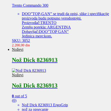
Trento Commando 300
DOO”TOP-GAN” se trudi da opisi, slike i specifikacije
proizvoda budu potpuno verodostojni.
Proizvođač:TRENTO
Zemlja porekla: ARGENTINA
Dobavljač:DOO”TOP GAN”
Jedinica mere:kom.
SKU: 3052
2.200,00
din
Noževi
Nož Dick 8236913
Noževi
Nož Dick 8236913
0
out of 5
(0)
Nož Dick 8236913 ErgoGrip
nož za opsecanje