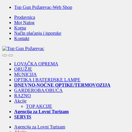
Skip
Skip
Top Gun Požarevac-Web Shop
to
to
Prodavnica
navigation
content
Moj Nalog
Korpa
Način plaćanja i isporuke
Kontakt
Open
Close
LOVAČKA OPREMA
ORUŽJE
MUNICIJA
OPTIKA I BATERIJSKE LAMPE
DNEVNO-NOĆNE OPTIKE/TERMOVOZIJA
GARDEROBA/OBUĆA
RAZNO
Akcije
TOP AKCIJE
Agencija za Lovni Turizam
SERVIS
Agencija za Lovni Turizam