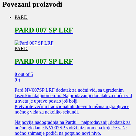
Povezani proizvodi
PARD
PARD 007 SP LRF
PARD
PARD 007 SP LRF
0
out of 5
(0)
Pard NV007SP LRF dodatak za noćni vid, sa ugrađenim
laserskim daljinomerom. Najprodavaniji dodatak za noćni vid
u svetu je upravo postao još bolji.
Pretvorite većinu tradicionalnih dnevnih nišana u grabljivice
noćnog vida za nekoliko sekundi.
Najnovija nadogradnja na Pardu – najprodavaniji dodatak za
noćno gledanje NV007SP sadrži niz promena koje će vaše
noćno snimanje podići na potpuno novi nivo.