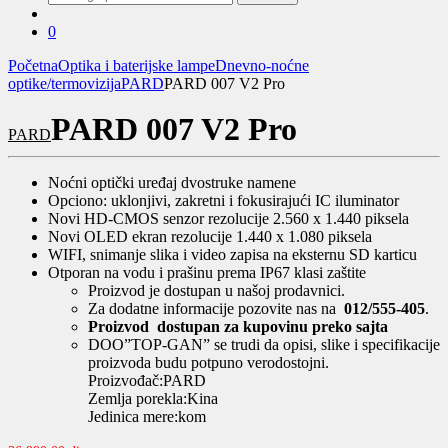
za:
0
Početna
Optika i baterijske lampe
Dnevno-noćne
optike/termovizija
PARD
PARD 007 V2 Pro
PARD 007 V2 Pro
PARD
Noćni optički uređaj dvostruke namene
Opciono: uklonjivi, zakretni i fokusirajući IC iluminator
Novi HD-CMOS senzor rezolucije 2.560 x 1.440 piksela
Novi OLED ekran rezolucije 1.440 x 1.080 piksela
WIFI, snimanje slika i video zapisa na eksternu SD karticu
Otporan na vodu i prašinu prema IP67 klasi zaštite
Proizvod je dostupan u našoj prodavnici.
Za dodatne informacije pozovite nas na
012/555-405
.
Proizvod dostupan za kupovinu preko sajta
DOO”TOP-GAN” se trudi da opisi, slike i specifikacije
proizvoda budu potpuno verodostojni.
Proizvođač:PARD
Zemlja porekla:Kina
Jedinica mere:kom