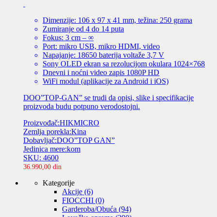
Dimenzije: 106 x 97 x 41 mm, težina: 250 grama
Zumiranje od 4 do 14 puta
Fokus: 3 cm – ∞
Port: mikro USB, mikro HDMI, video
Napajanje: 18650 baterija voltaže 3,7 V
Sony OLED ekran sa rezolucijom okulara 1024×768
Dnevni i noćni video zapis 1080P HD
WiFi modul (aplikacije za Android i iOS)
DOO”TOP-GAN” se trudi da opisi, slike i specifikacije
proizvoda budu potpuno verodostojni.
Proizvođač:HIKMICRO
Zemlja porekla:Kina
Dobavljač:DOO”TOP GAN”
Jedinica mere:kom
SKU: 4600
36.990,00
din
Kategorije
Akcije
(6)
FIOCCHI
(0)
Garderoba/Obuća
(94)