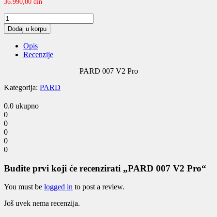
36.990,00
din
PARD
007
Dodaj u korpu
V2
Pro
Opis
quantity
Recenzije
PARD 007 V2 Pro
Kategorija:
PARD
0.0
ukupno
0
0
0
0
0
Budite prvi koji će recenzirati „PARD 007 V2 Pro“
You must be
logged in
to post a review.
Još uvek nema recenzija.