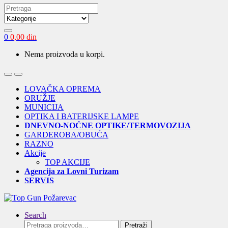
Search
for:
0
0,00
din
Nema proizvoda u korpi.
Open
Close
LOVAČKA OPREMA
ORUŽJE
MUNICIJA
OPTIKA I BATERIJSKE LAMPE
DNEVNO-NOĆNE OPTIKE/TERMOVOZIJA
GARDEROBA/OBUĆA
RAZNO
Akcije
TOP AKCIJE
Agencija za Lovni Turizam
SERVIS
Search
Pretraga
Pretraži