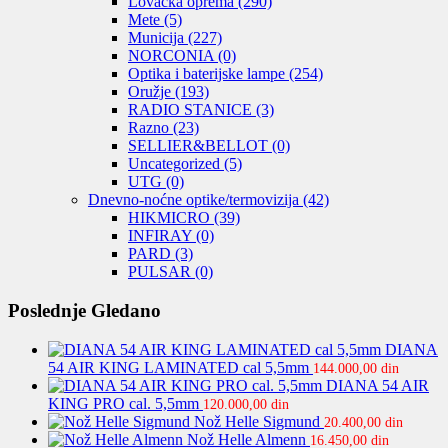
Lovačka oprema
(290)
Mete
(5)
Municija
(227)
NORCONIA
(0)
Optika i baterijske lampe
(254)
Oružje
(193)
RADIO STANICE
(3)
Razno
(23)
SELLIER&BELLOT
(0)
Uncategorized
(5)
UTG
(0)
Dnevno-noćne optike/termovizija
(42)
HIKMICRO
(39)
INFIRAY
(0)
PARD
(3)
PULSAR
(0)
Poslednje Gledano
DIANA
54 AIR KING LAMINATED cal 5,5mm
144.000,00
din
DIANA 54 AIR
KING PRO cal. 5,5mm
120.000,00
din
Nož Helle Sigmund
20.400,00
din
Nož Helle Almenn
16.450,00
din