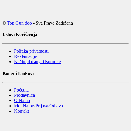
©
Top Gun doo
- Sva Prava Zadržana
Uslovi Korišćenja
Politika privatnosti
Reklamacije
Način plaćanja i isporuke
Korisni Linkovi
Početna
Prodavnica
O Nama
Moj Nalog/Prijava/Odjava
Kontakt