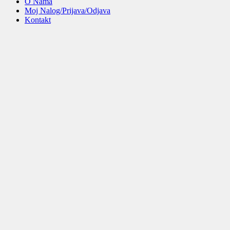
O Nama
Moj Nalog/Prijava/Odjava
Kontakt