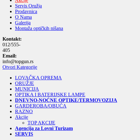
Akcije
Servis Oružja
Prodavnica
O Nama
Galerija
Montaža optičkih nišana
Kontakt:
012/555-
405
Email:
info@topgun.rs
Otvori Kategorije
LOVAČKA OPREMA
ORUŽJE
MUNICIJA
OPTIKA I BATERIJSKE LAMPE
DNEVNO-NOĆNE OPTIKE/TERMOVOZIJA
GARDEROBA/OBUĆA
RAZNO
Akcije
TOP AKCIJE
Agencija za Lovni Turizam
SERVIS