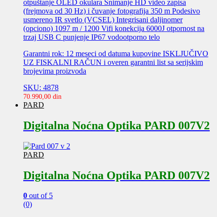
otpuštanje OLED okulara Snimanje HD video zapisa
(frejmova od 30 Hz) i čuvanje fotografija 350 m Podesivo
usmereno IR svetlo (VCSEL) Integrisani daljinomer
(opciono) 1097 m / 1200 Vifi konekcija 6000J otpornost na
trzaj USB C punjenje IP67 vodootporno telo
Garantni rok: 12 meseci od datuma kupovine ISKLJUČIVO
UZ FISKALNI RAČUN i overen garantni list sa serijskim
brojevima proizvoda
SKU: 4878
70.990,00
din
PARD
Digitalna Noćna Optika PARD 007V2
PARD
Digitalna Noćna Optika PARD 007V2
0
out of 5
(0)