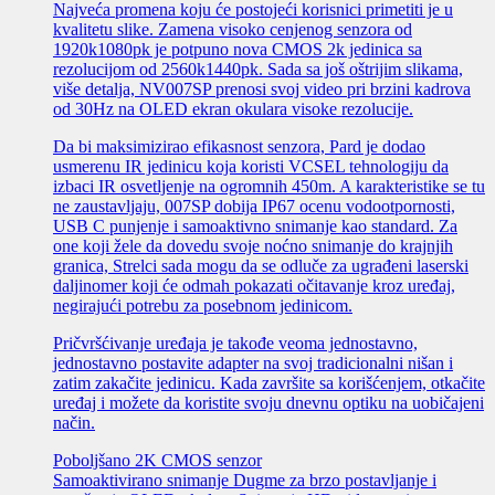
Najveća promena koju će postojeći korisnici primetiti je u
kvalitetu slike. Zamena visoko cenjenog senzora od
1920k1080pk je potpuno nova CMOS 2k jedinica sa
rezolucijom od 2560k1440pk. Sada sa još oštrijim slikama,
više detalja, NV007SP prenosi svoj video pri brzini kadrova
od 30Hz na OLED ekran okulara visoke rezolucije.
Da bi maksimizirao efikasnost senzora, Pard je dodao
usmerenu IR jedinicu koja koristi VCSEL tehnologiju da
izbaci IR osvetljenje na ogromnih 450m. A karakteristike se tu
ne zaustavljaju, 007SP dobija IP67 ocenu vodootpornosti,
USB C punjenje i samoaktivno snimanje kao standard. Za
one koji žele da dovedu svoje noćno snimanje do krajnjih
granica, Strelci sada mogu da se odluče za ugrađeni laserski
daljinomer koji će odmah pokazati očitavanje kroz uređaj,
negirajući potrebu za posebnom jedinicom.
Pričvršćivanje uređaja je takođe veoma jednostavno,
jednostavno postavite adapter na svoj tradicionalni nišan i
zatim zakačite jedinicu. Kada završite sa korišćenjem, otkačite
uređaj i možete da koristite svoju dnevnu optiku na uobičajeni
način.
Poboljšano 2K CMOS senzor
Samoaktivirano snimanje Dugme za brzo postavljanje i