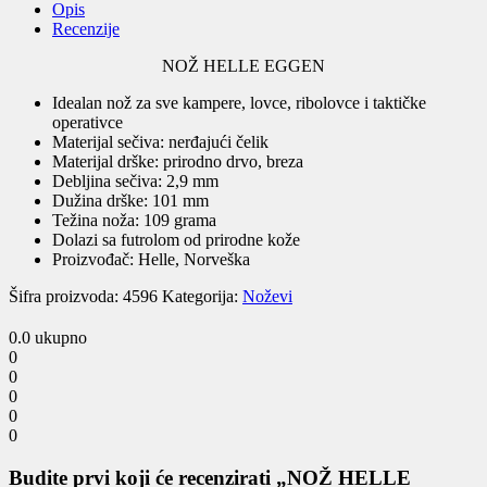
Opis
Recenzije
NOŽ HELLE EGGEN
Idealan nož za sve kampere, lovce, ribolovce i taktičke
operativce
Materijal sečiva: nerđajući čelik
Materijal drške: prirodno drvo, breza
Debljina sečiva: 2,9 mm
Dužina drške: 101 mm
Težina noža: 109 grama
Dolazi sa futrolom od prirodne kože
Proizvođač: Helle, Norveška
Šifra proizvoda:
4596
Kategorija:
Noževi
0.0
ukupno
0
0
0
0
0
Budite prvi koji će recenzirati „NOŽ HELLE