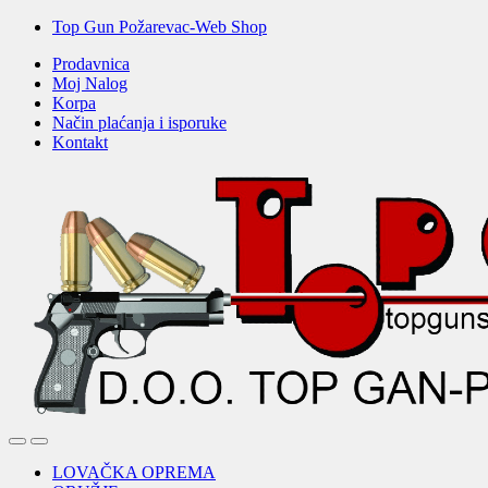
Skip
Skip
Top Gun Požarevac-Web Shop
to
to
Prodavnica
navigation
content
Moj Nalog
Korpa
Način plaćanja i isporuke
Kontakt
Open
Close
LOVAČKA OPREMA