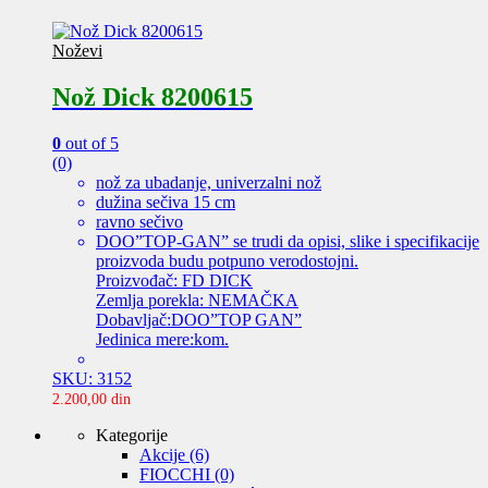
Noževi
Nož Dick 8200615
0
out of 5
(0)
nož za ubadanje, univerzalni nož
dužina sečiva 15 cm
ravno sečivo
DOO”TOP-GAN” se trudi da opisi, slike i specifikacije
proizvoda budu potpuno verodostojni.
Proizvođač: FD DICK
Zemlja porekla: NEMAČKA
Dobavljač:DOO”TOP GAN”
Jedinica mere:kom.
SKU: 3152
2.200,00
din
Kategorije
Akcije
(6)
FIOCCHI
(0)