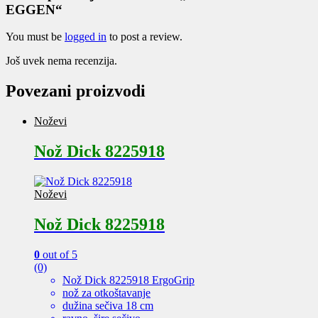
EGGEN“
You must be
logged in
to post a review.
Još uvek nema recenzija.
Povezani proizvodi
Noževi
Nož Dick 8225918
Noževi
Nož Dick 8225918
0
out of 5
(0)
Nož Dick 8225918 ErgoGrip
nož za otkoštavanje
dužina sečiva 18 cm