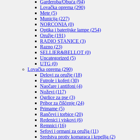
Garderoba/Obuća
(94)
Lovačka oprema
(290)
Mete
(5)
Municija
(227)
NORCONIA
(0)
Optika i baterijske lampe
(254)
Oružje
(191)
RADIO STANICE
(3)
Razno
(23)
SELLIER&BELLOT
(0)
Uncategorized
(5)
UTG
(0)
Lovačka oprema
(290)
Delovi za oružje
(18)
Futrole i koferi
(30)
Naočare i antifoni
(4)
Noževi
(117)
Ogrlice za pse
(3)
Pribor za čišćenje
(24)
Primame
(5)
Rančevi i torbice
(20)
Redenici i viskovi
(6)
Remnici
(16)
Sefovi i ormani za oružja
(11)
Sredstva protiv komaraca i krpellja
(2)