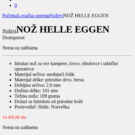
0
Početna
Lovačka oprema
Noževi
NOŽ HELLE EGGEN
NOŽ HELLE EGGEN
Noževi
Dostupnost:
Nema na zalihama
Idealan nož za sve kampere, lovce, ribolovce i taktičke
operativce
Materijal sečiva: nerđajući čelik
Materijal drške: prirodno drvo, breza
Debljina sečiva: 2,9 mm
Dužina drške: 101 mm
Težina noža: 109 grama
Dolazi sa futrolom od prirodne kože
Proizvođač: Helle, Norveška
14.450,00
din
Nema na zalihama