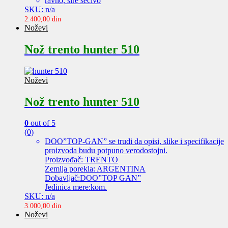
ravno, šire sečivo
SKU: n/a
2.400,00
din
Noževi
Nož trento hunter 510
Noževi
Nož trento hunter 510
0
out of 5
(0)
DOO”TOP-GAN” se trudi da opisi, slike i specifikacije
proizvoda budu potpuno verodostojni.
Proizvođač: TRENTO
Zemlja porekla: ARGENTINA
Dobavljač:DOO”TOP GAN”
Jedinica mere:kom.
SKU: n/a
3.000,00
din
Noževi