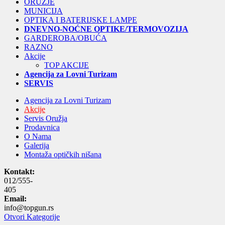
ORUŽJE
MUNICIJA
OPTIKA I BATERIJSKE LAMPE
DNEVNO-NOĆNE OPTIKE/TERMOVOZIJA
GARDEROBA/OBUĆA
RAZNO
Akcije
TOP AKCIJE
Agencija za Lovni Turizam
SERVIS
Agencija za Lovni Turizam
Akcije
Servis Oružja
Prodavnica
O Nama
Galerija
Montaža optičkih nišana
Kontakt:
012/555-
405
Email:
info@topgun.rs
Otvori Kategorije