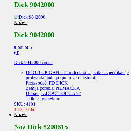
Dick 9042000
Noževi
Dick 9042000
0
out of 5
(0)
Dick 9042000 čupač
DOO”TOP-GAN” se trudi da opisi, slike i specifikacije
proizvoda budu potpuno verodostojni.
Proizvođač: FD DICK
Zemlja porekla: NEMAČKA
Dobavljač:DOO”TOP GAN”
Jedinica mere:kom.
SKU: 4101
3.300,00
din
Noževi
Nož Dick 8200615