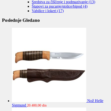
Sredstva za čišćenje i podmazivanje
(13)
Štapovi za pucanje/stolice/bipod
(4)
Vabilice i lokeri
(17)
Poslednje Gledano
Nož Helle
Sigmund
20.400,00
din