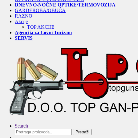
DNEVNO-NOĆNE OPTIKE/TERMOVOZIJA
GARDEROBA/OBUĆA
RAZNO
Akcije
TOP AKCIJE
Agencija za Lovni Turizam
SERVIS
Search
Pretraga
Pretraži
za: