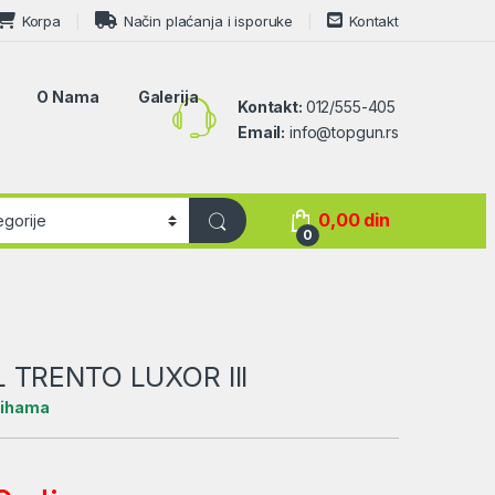
Korpa
Način plaćanja i isporuke
Kontakt
O Nama
Galerija
Kontakt:
012/555-405
Email:
info@topgun.rs
0,00
din
0
 TRENTO LUXOR III
lihama