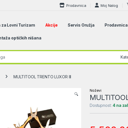
Prodavnica
Moj Nalog
 za Lovni Turizam
Akcije
Servis Oružja
Prodavnica
taža optičkih nišana
r:
MULTITOOL TRENTO LUXOR III
Noževi
🔍
MULTITOOL
Dostupnost:
4 na za