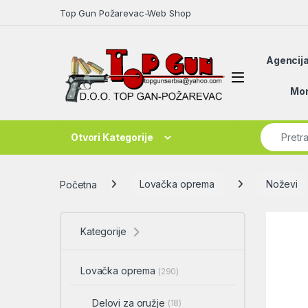
Skip to navigation
Skip to content
Top Gun Požarevac-Web Shop
Agencija
Open
Mon
Search fo
Otvori Kategorije
Početna
Lovačka oprema
Noževi
Kategorije
Lovačka oprema
(290)
Delovi za oružje
(18)