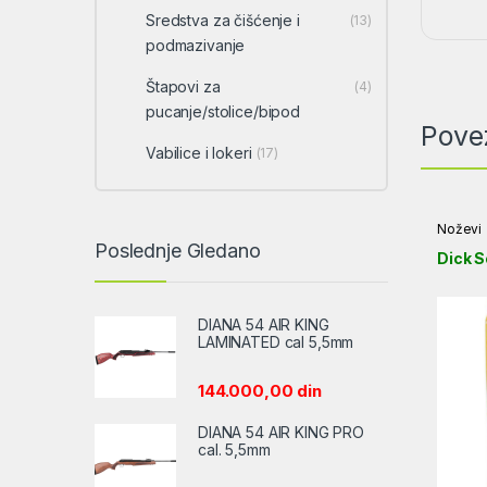
Sredstva za čišćenje i
(13)
podmazivanje
Štapovi za
(4)
pucanje/stolice/bipod
Pove
Vabilice i lokeri
(17)
Noževi
Poslednje Gledano
Dick 
DIANA 54 AIR KING
LAMINATED cal 5,5mm
144.000,00
din
DIANA 54 AIR KING PRO
cal. 5,5mm