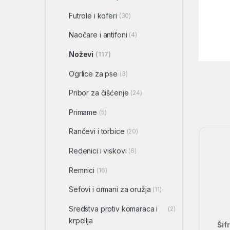
Futrole i koferi
(30)
Naočare i antifoni
(4)
Noževi
(117)
Ogrlice za pse
(3)
Pribor za čišćenje
(24)
Primame
(5)
Rančevi i torbice
(20)
Redenici i viskovi
(6)
Remnici
(16)
Sefovi i ormani za oružja
(11)
Sredstva protiv komaraca i
(2)
krpellja
Šif