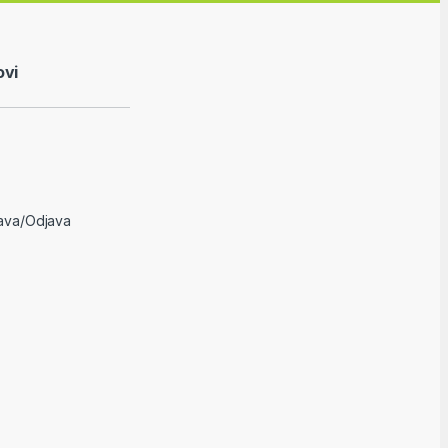
ovi
java/Odjava