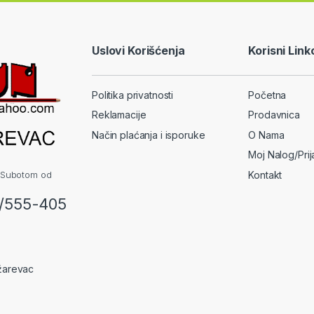
Uslovi Korišćenja
Korisni Link
Politika privatnosti
Početna
Reklamacije
Prodavnica
Način plaćanja i isporuke
O Nama
Moj Nalog/Pri
 Subotom od
Kontakt
2/555-405
žarevac