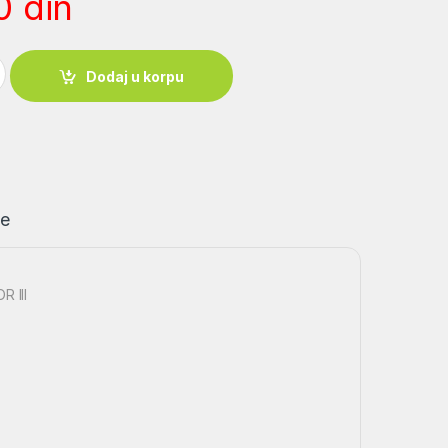
00
din
LUXOR III quantity
Dodaj u korpu
je
 III