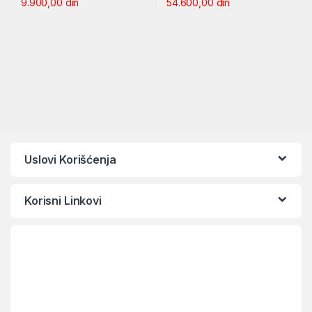
9.900,00
din
54.600,00
din
Uslovi Korišćenja
Korisni Linkovi