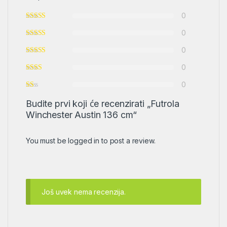
0
0
0
0
0
Budite prvi koji će recenzirati „Futrola
Winchester Austin 136 cm“
You must be
logged in
to post a review.
Još uvek nema recenzija.