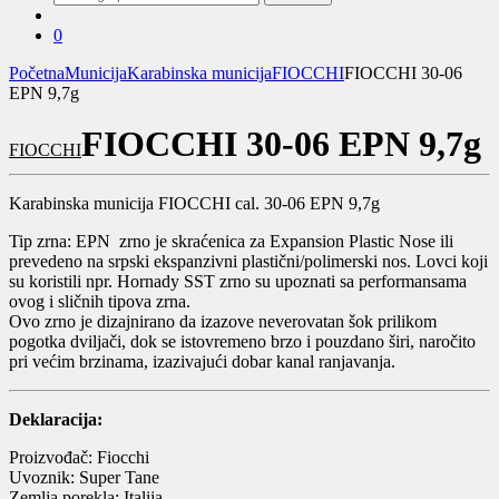
za:
0
Početna
Municija
Karabinska municija
FIOCCHI
FIOCCHI 30-06
EPN 9,7g
FIOCCHI 30-06 EPN 9,7g
FIOCCHI
Karabinska municija FIOCCHI cal. 30-06 EPN 9,7g
Tip zrna: EPN zrno je skraćenica za Expansion Plastic Nose ili
prevedeno na srpski ekspanzivni plastični/polimerski nos. Lovci koji
su koristili npr. Hornady SST zrno su upoznati sa performansama
ovog i sličnih tipova zrna.
Ovo zrno je dizajnirano da izazove neverovatan šok prilikom
pogotka dviljači, dok se istovremeno brzo i pouzdano širi, naročito
pri većim brzinama, izazivajući dobar kanal ranjavanja.
Deklaracija:
Proizvođač: Fiocchi
Uvoznik: Super Tane
Zemlja porekla: Italija