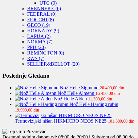
UTG
(0)
BRENNEKE
(6)
FEDERAL
(0)
FIOCCHI
(8)
GECO
(19)
HORNADY
(9)
LAPUA
(2)
NORMA
(7)
PPU
(20)
REMINGTON
(0)
RWS
(7)
SELLIER&BELLOT
(20)
Poslednje Gledano
Nož Helle Sigmund
20.400,00
din
Nož Helle Almenn
16.450,00
din
Nož Helle Alden
11.300,00
din
Nož Helle Harding rubin
19.900,00
din
Termovizijski nišan HIKMICRO NEOS NE25
101.880,00
din
Dostupni radnim danom od: 08:00 do 20:00 i Subotom od 08:00 do