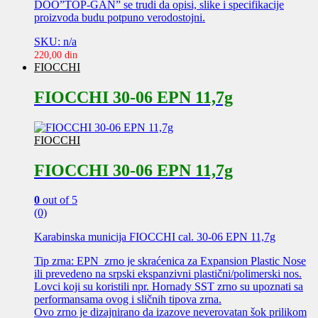
DOO”TOP-GAN” se trudi da opisi, slike i specifikacije
proizvoda budu potpuno verodostojni.
SKU: n/a
220,00
din
FIOCCHI
FIOCCHI 30-06 EPN 11,7g
FIOCCHI
FIOCCHI 30-06 EPN 11,7g
0
out of 5
(0)
Karabinska municija FIOCCHI cal. 30-06 EPN 11,7g
Tip zrna: EPN zrno je skraćenica za Expansion Plastic Nose
ili prevedeno na srpski ekspanzivni plastični/polimerski nos.
Lovci koji su koristili npr. Hornady SST zrno su upoznati sa
performansama ovog i sličnih tipova zrna.
Ovo zrno je dizajnirano da izazove neverovatan šok prilikom