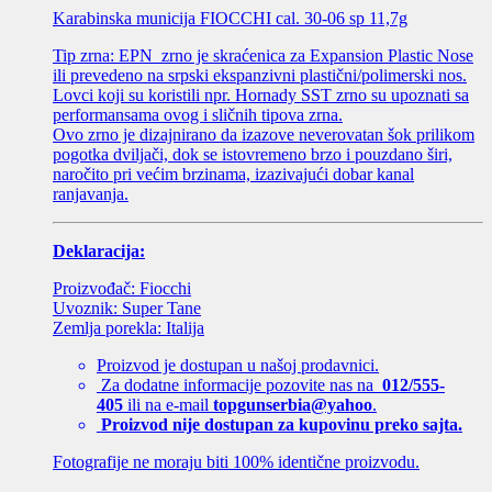
Karabinska municija FIOCCHI cal. 30-06 sp 11,7g
Tip zrna: EPN zrno je skraćenica za Expansion Plastic Nose
ili prevedeno na srpski ekspanzivni plastični/polimerski nos.
Lovci koji su koristili npr. Hornady SST zrno su upoznati sa
performansama ovog i sličnih tipova zrna.
Ovo zrno je dizajnirano da izazove neverovatan šok prilikom
pogotka dviljači, dok se istovremeno brzo i pouzdano širi,
naročito pri većim brzinama, izazivajući dobar kanal
ranjavanja.
Deklaracija:
Proizvođač: Fiocchi
Uvoznik: Super Tane
Zemlja porekla: Italija
Proizvod je dostupan u našoj prodavnici.
Za dodatne informacije pozovite nas na
012/555-
405
ili na e-mail
topgunserbia@yahoo
.
Proizvod nije dostupan za kupovinu preko sajta.
Fotografije ne moraju biti 100% identične proizvodu.