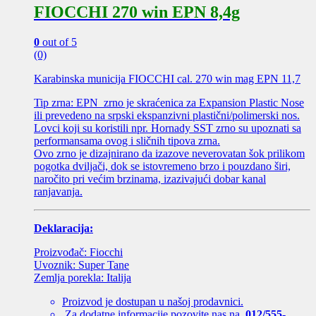
FIOCCHI 270 win EPN 8,4g
0
out of 5
(0)
Karabinska municija FIOCCHI cal. 270 win mag EPN 11,7
Tip zrna: EPN zrno je skraćenica za Expansion Plastic Nose
ili prevedeno na srpski ekspanzivni plastični/polimerski nos.
Lovci koji su koristili npr. Hornady SST zrno su upoznati sa
performansama ovog i sličnih tipova zrna.
Ovo zrno je dizajnirano da izazove neverovatan šok prilikom
pogotka dviljači, dok se istovremeno brzo i pouzdano širi,
naročito pri većim brzinama, izazivajući dobar kanal
ranjavanja.
Deklaracija:
Proizvođač: Fiocchi
Uvoznik: Super Tane
Zemlja porekla: Italija
Proizvod je dostupan u našoj prodavnici.
Za dodatne informacije pozovite nas na
012/555-