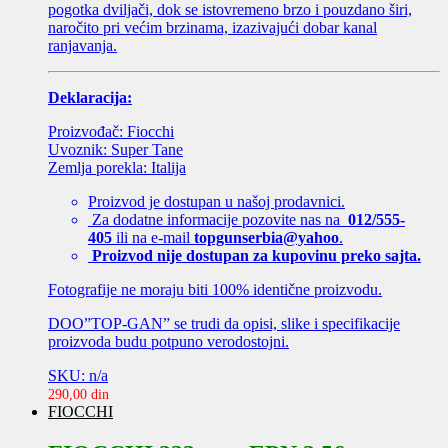
pogotka dviljači, dok se istovremeno brzo i pouzdano širi,
naročito pri većim brzinama, izazivajući dobar kanal
ranjavanja.
Deklaracija:
Proizvođač: Fiocchi
Uvoznik: Super Tane
Zemlja porekla: Italija
Proizvod je dostupan u našoj prodavnici.
Za dodatne informacije pozovite nas na
012/555-
405
ili na e-mail
topgunserbia@yahoo
.
Proizvod nije dostupan za kupovinu preko sajta.
Fotografije ne moraju biti 100% identične proizvodu.
DOO”TOP-GAN” se trudi da opisi, slike i specifikacije
proizvoda budu potpuno verodostojni.
SKU: n/a
290,00
din
FIOCCHI