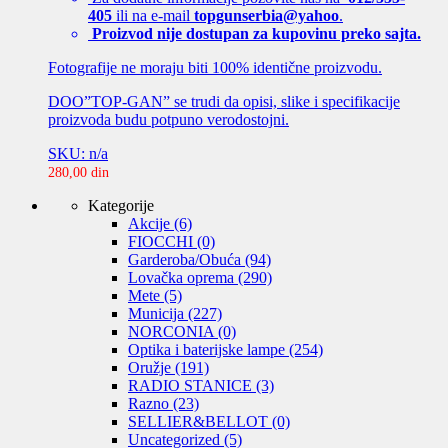
405
ili na e-mail
topgunserbia@yahoo
.
Proizvod nije dostupan za kupovinu preko sajta.
Fotografije ne moraju biti 100% identične proizvodu.
DOO”TOP-GAN” se trudi da opisi, slike i specifikacije
proizvoda budu potpuno verodostojni.
SKU: n/a
280,00
din
Kategorije
Akcije
(6)
FIOCCHI
(0)
Garderoba/Obuća
(94)
Lovačka oprema
(290)
Mete
(5)
Municija
(227)
NORCONIA
(0)
Optika i baterijske lampe
(254)
Oružje
(191)
RADIO STANICE
(3)
Razno
(23)
SELLIER&BELLOT
(0)
Uncategorized
(5)