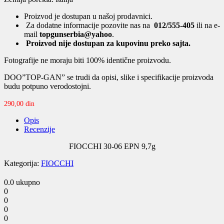
Proizvod je dostupan u našoj prodavnici.
Za dodatne informacije pozovite nas na
012/555-405
ili na e-
mail
topgunserbia@yahoo
.
Proizvod nije dostupan za kupovinu preko sajta.
Fotografije ne moraju biti 100% identične proizvodu.
DOO”TOP-GAN” se trudi da opisi, slike i specifikacije proizvoda
budu potpuno verodostojni.
290,00
din
Opis
Recenzije
FIOCCHI 30-06 EPN 9,7g
Kategorija:
FIOCCHI
0.0
ukupno
0
0
0
0