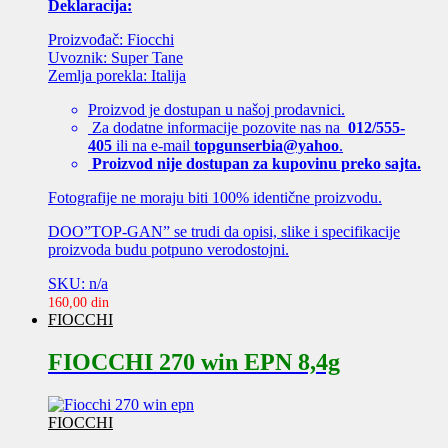
Deklaracija:
Proizvođač: Fiocchi
Uvoznik: Super Tane
Zemlja porekla: Italija
Proizvod je dostupan u našoj prodavnici.
Za dodatne informacije pozovite nas na
012/555-
405
ili na e-mail
topgunserbia@yahoo
.
Proizvod nije dostupan za kupovinu preko sajta.
Fotografije ne moraju biti 100% identične proizvodu.
DOO”TOP-GAN” se trudi da opisi, slike i specifikacije
proizvoda budu potpuno verodostojni.
SKU: n/a
160,00
din
FIOCCHI
FIOCCHI 270 win EPN 8,4g
FIOCCHI