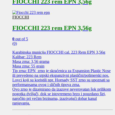
FIOCCHI 223 rem EPN 3,56g
FIOCCHI
FIOCCHI 223 rem EPN 3,56g
0
out of 5
(0)
Karabinska municija FIOCCHI cal. 223 Rem EPN 3,56g
Kalibar: 223 Rem
Masa zrna: 3,56 grama
Masa zrna: 55 grain
Tip zrna: EPN zrno je skraćenica za Expansion Plastic Nose
ili prevedeno na srpski ekspanzivni plastični/polimerski nos.
Lovci koji su koristili npr. Hornady SST zrno su upoznati sa
performansama ovog i sličnih tipova zrna.
Ovo zrno je dizajnirano da izazove neverovatan šok prilikom
pogotka dviljači, dok se istovremeno brzo i pouzdano širi,
naročito pri većim brzinama, izazivajući dobar kanal
ranjavanja.