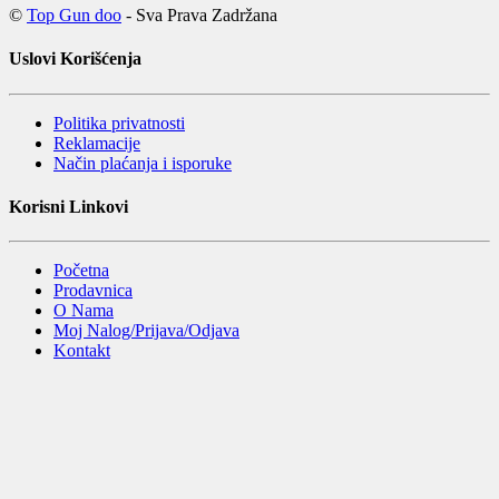
©
Top Gun doo
- Sva Prava Zadržana
Uslovi Korišćenja
Politika privatnosti
Reklamacije
Način plaćanja i isporuke
Korisni Linkovi
Početna
Prodavnica
O Nama
Moj Nalog/Prijava/Odjava
Kontakt