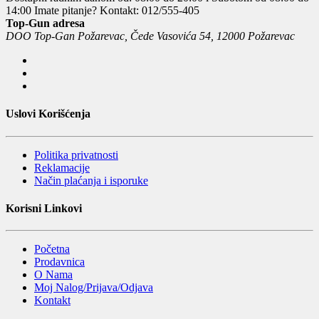
14:00
Imate pitanje? Kontakt: 012/555-405
Top-Gun adresa
DOO Top-Gan Požarevac, Čede Vasovića 54, 12000 Požarevac
Uslovi Korišćenja
Politika privatnosti
Reklamacije
Način plaćanja i isporuke
Korisni Linkovi
Početna
Prodavnica
O Nama
Moj Nalog/Prijava/Odjava
Kontakt