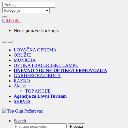
Search
for:
0
0,00
din
Nema proizvoda u korpi.
Open
Close
LOVAČKA OPREMA
ORUŽJE
MUNICIJA
OPTIKA I BATERIJSKE LAMPE
DNEVNO-NOĆNE OPTIKE/TERMOVOZIJA
GARDEROBA/OBUĆA
RAZNO
Akcije
TOP AKCIJE
Agencija za Lovni Turizam
SERVIS
Search
Pretraga
Pretraži