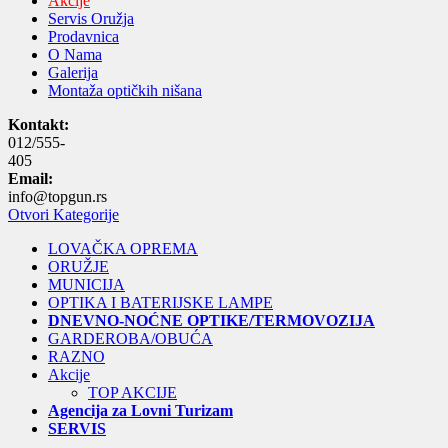
Akcije
Servis Oružja
Prodavnica
O Nama
Galerija
Montaža optičkih nišana
Kontakt:
012/555-
405
Email:
info@topgun.rs
Otvori Kategorije
LOVAČKA OPREMA
ORUŽJE
MUNICIJA
OPTIKA I BATERIJSKE LAMPE
DNEVNO-NOĆNE OPTIKE/TERMOVOZIJA
GARDEROBA/OBUĆA
RAZNO
Akcije
TOP AKCIJE
Agencija za Lovni Turizam
SERVIS