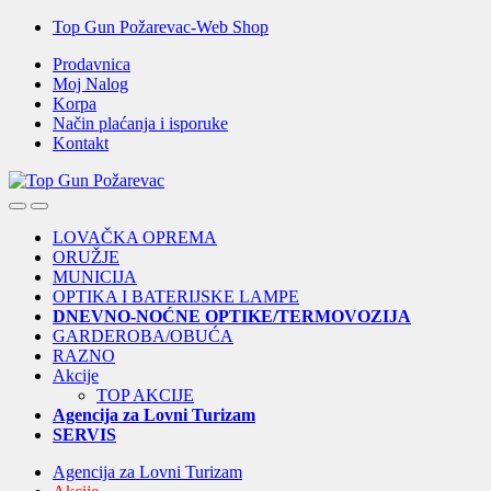
Skip
Skip
Top Gun Požarevac-Web Shop
to
to
Prodavnica
navigation
content
Moj Nalog
Korpa
Način plaćanja i isporuke
Kontakt
Open
Close
LOVAČKA OPREMA
ORUŽJE
MUNICIJA
OPTIKA I BATERIJSKE LAMPE
DNEVNO-NOĆNE OPTIKE/TERMOVOZIJA
GARDEROBA/OBUĆA
RAZNO
Akcije
TOP AKCIJE
Agencija za Lovni Turizam
SERVIS
Agencija za Lovni Turizam