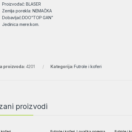
Proizvođač: BLASER
Zemlja porekla: NEMAČKA
Dobavljač:DOO”TOP GAN”
Jedinica mere:kom.
ra proizvoda:
4201
Kategorija:
Futrole i koferi
zani proizvodi
i koferi
Futrole i koferi
,
Lovačka oprema
Futrole i k