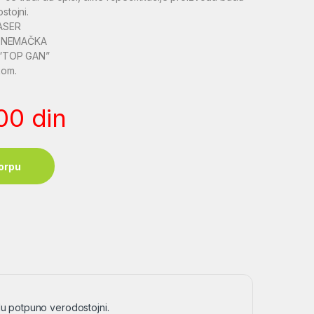
stojni.
LASER
a: NEMAČKA
O”TOP GAN”
kom.
,00
din
orpu
du potpuno verodostojni.