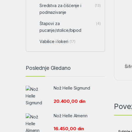
Sredstva za čišćenje i
(13)
podmazivanje
Štapovi za
(4)
pucanje/stolice/bipod
Vabilice i lokeri
(17)
Šif
Poslednje Gledano
Nož Helle Sigmund
20.400,00
din
Pove
Nož Helle Almenn
16.450,00
din
Futrole 