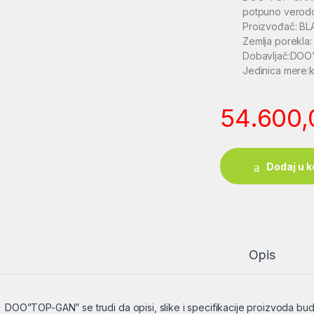
potpuno verodo
Proizvođač: B
Zemlja porekl
Dobavljač:DO
Jedinica mere:
54.600
Dodaj u k
Opis
DOO”TOP-GAN” se trudi da opisi, slike i specifikacije proizvoda bu