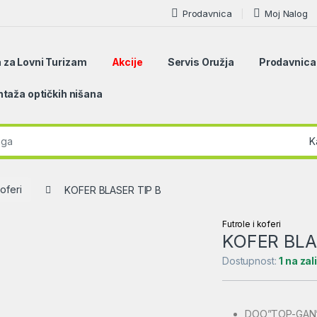
Prodavnica
Moj Nalog
 za Lovni Turizam
Akcije
Servis Oružja
Prodavnica
taža optičkih nišana
r:
koferi
KOFER BLASER TIP B
Futrole i koferi
KOFER BLA
Dostupnost:
1 na za
DOO”TOP-GAN” se