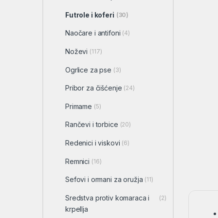
Futrole i koferi
(30)
Naočare i antifoni
(4)
Noževi
(117)
Ogrlice za pse
(3)
Pribor za čišćenje
(24)
Primame
(5)
Rančevi i torbice
(20)
Redenici i viskovi
(6)
Remnici
(16)
Sefovi i ormani za oružja
(11)
Sredstva protiv komaraca i
(2)
krpellja