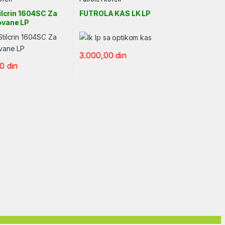
ilcrin 1604SC Za
FUTROLA KAS LK LP
vane LP
3.000,00
din
00
din