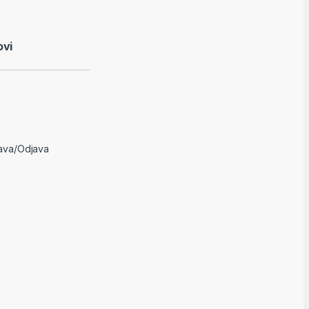
ovi
java/Odjava