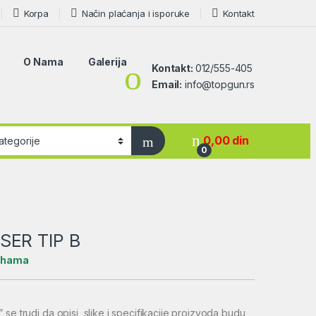
Korpa
Način plaćanja i isporuke
Kontakt
O Nama
Galerija
Kontakt:
012/555-405
Email:
info@topgun.rs
0,00
din
0
SER TIP B
lihama
 trudi da opisi, slike i specifikacije proizvoda budu