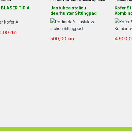
 BLASER TIP A
Jastuk za stolicu
Kofer St
deerhunter Sittingpad
Kombino
0,00
din
500,00
din
4.900,