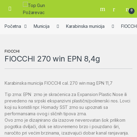
Skip to navigation
Skip to content
Open
0
Početna
Municija
Karabinska municija
FIOCCH
FIOCCHI
FIOCCHI 270 win EPN 8,4g
Karabinska municija FIOCCHI cal. 270 win mag EPN 11,7
Tip zrna: EPN zrno je skraćenica za Expansion Plastic Nose ili
prevedeno na srpski ekspanzivni plastični/polimerski nos. Lovci
koji su koristili npr. Hornady SST zrno su upoznati sa
performansama ovog i sličnih tipova zrna.
Ovo zrno je dizajnirano da izazove neverovatan šok prilikom
pogotka dviljači, dok se istovremeno brzo i pouzdano širi,
naročito pri većim brzinama, izazivajući dobar kanal ranjavanja.