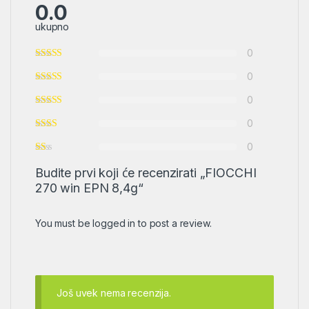
0.0
ukupno
0
0
0
0
0
Budite prvi koji će recenzirati „FIOCCHI
270 win EPN 8,4g“
You must be
logged in
to post a review.
Još uvek nema recenzija.