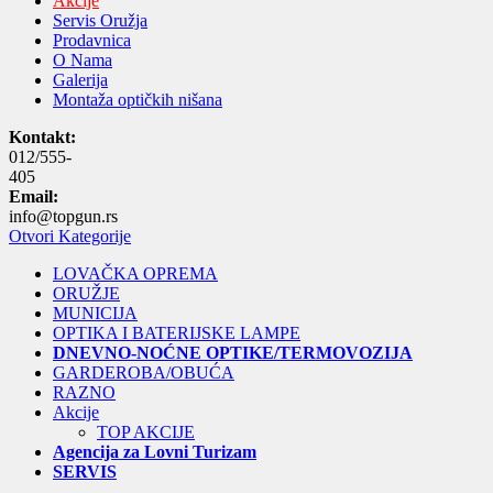
Akcije
Servis Oružja
Prodavnica
O Nama
Galerija
Montaža optičkih nišana
Kontakt:
012/555-
405
Email:
info@topgun.rs
Otvori Kategorije
LOVAČKA OPREMA
ORUŽJE
MUNICIJA
OPTIKA I BATERIJSKE LAMPE
DNEVNO-NOĆNE OPTIKE/TERMOVOZIJA
GARDEROBA/OBUĆA
RAZNO
Akcije
TOP AKCIJE
Agencija za Lovni Turizam
SERVIS