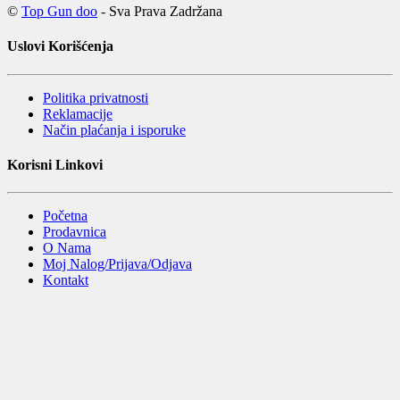
©
Top Gun doo
- Sva Prava Zadržana
Uslovi Korišćenja
Politika privatnosti
Reklamacije
Način plaćanja i isporuke
Korisni Linkovi
Početna
Prodavnica
O Nama
Moj Nalog/Prijava/Odjava
Kontakt