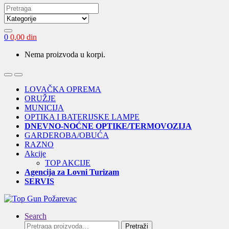
Search
for:
0
0,00
din
Nema proizvoda u korpi.
Open
Close
LOVAČKA OPREMA
ORUŽJE
MUNICIJA
OPTIKA I BATERIJSKE LAMPE
DNEVNO-NOĆNE OPTIKE/TERMOVOZIJA
GARDEROBA/OBUĆA
RAZNO
Akcije
TOP AKCIJE
Agencija za Lovni Turizam
SERVIS
Search
Pretraga
Pretraži