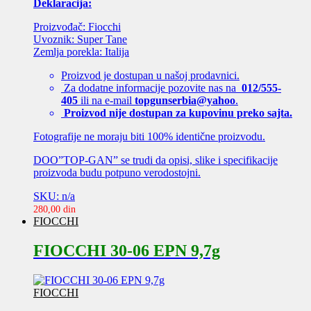
Deklaracija:
Proizvođač: Fiocchi
Uvoznik: Super Tane
Zemlja porekla: Italija
Proizvod je dostupan u našoj prodavnici.
Za dodatne informacije pozovite nas na
012/555-
405
ili na e-mail
topgunserbia@yahoo
.
Proizvod nije dostupan za kupovinu preko sajta.
Fotografije ne moraju biti 100% identične proizvodu.
DOO”TOP-GAN” se trudi da opisi, slike i specifikacije
proizvoda budu potpuno verodostojni.
SKU: n/a
280,00
din
FIOCCHI
FIOCCHI 30-06 EPN 9,7g
FIOCCHI