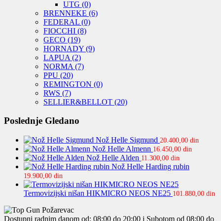
UTG
(0)
BRENNEKE
(6)
FEDERAL
(0)
FIOCCHI
(8)
GECO
(19)
HORNADY
(9)
LAPUA
(2)
NORMA
(7)
PPU
(20)
REMINGTON
(0)
RWS
(7)
SELLIER&BELLOT
(20)
Poslednje Gledano
Nož Helle Sigmund
20.400,00
din
Nož Helle Almenn
16.450,00
din
Nož Helle Alden
11.300,00
din
Nož Helle Harding rubin
19.900,00
din
Termovizijski nišan HIKMICRO NEOS NE25
101.880,00
din
Dostupni radnim danom od: 08:00 do 20:00 i Subotom od 08:00 do