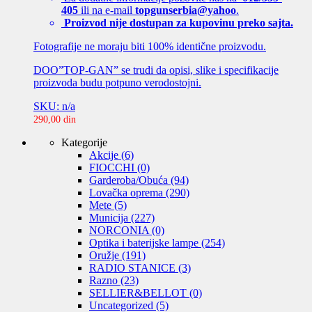
405
ili na e-mail
topgunserbia@yahoo
.
Proizvod nije dostupan za kupovinu preko sajta.
Fotografije ne moraju biti 100% identične proizvodu.
DOO”TOP-GAN” se trudi da opisi, slike i specifikacije
proizvoda budu potpuno verodostojni.
SKU: n/a
290,00
din
Kategorije
Akcije
(6)
FIOCCHI
(0)
Garderoba/Obuća
(94)
Lovačka oprema
(290)
Mete
(5)
Municija
(227)
NORCONIA
(0)
Optika i baterijske lampe
(254)
Oružje
(191)
RADIO STANICE
(3)
Razno
(23)
SELLIER&BELLOT
(0)
Uncategorized
(5)