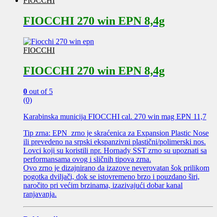
FIOCCHI
FIOCCHI 270 win EPN 8,4g
FIOCCHI
FIOCCHI 270 win EPN 8,4g
0
out of 5
(0)
Karabinska municija FIOCCHI cal. 270 win mag EPN 11,7
Tip zrna: EPN zrno je skraćenica za Expansion Plastic Nose
ili prevedeno na srpski ekspanzivni plastični/polimerski nos.
Lovci koji su koristili npr. Hornady SST zrno su upoznati sa
performansama ovog i sličnih tipova zrna.
Ovo zrno je dizajnirano da izazove neverovatan šok prilikom
pogotka dviljači, dok se istovremeno brzo i pouzdano širi,
naročito pri većim brzinama, izazivajući dobar kanal
ranjavanja.