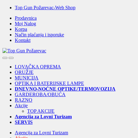
Skip
Skip
Top Gun Požarevac-Web Shop
to
to
Prodavnica
navigation
content
Moj Nalog
Korpa
Način plaćanja i isporuke
Kontakt
Open
Close
LOVAČKA OPREMA
ORUŽJE
MUNICIJA
OPTIKA I BATERIJSKE LAMPE
DNEVNO-NOĆNE OPTIKE/TERMOVOZIJA
GARDEROBA/OBUĆA
RAZNO
Akcije
TOP AKCIJE
Agencija za Lovni Turizam
SERVIS
Agencija za Lovni Turizam