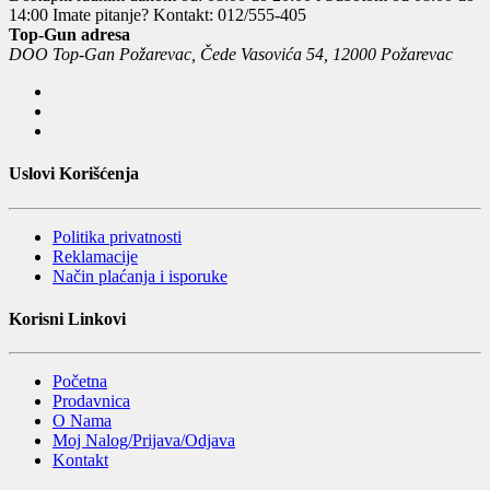
14:00
Imate pitanje? Kontakt: 012/555-405
Top-Gun adresa
DOO Top-Gan Požarevac, Čede Vasovića 54, 12000 Požarevac
Uslovi Korišćenja
Politika privatnosti
Reklamacije
Način plaćanja i isporuke
Korisni Linkovi
Početna
Prodavnica
O Nama
Moj Nalog/Prijava/Odjava
Kontakt