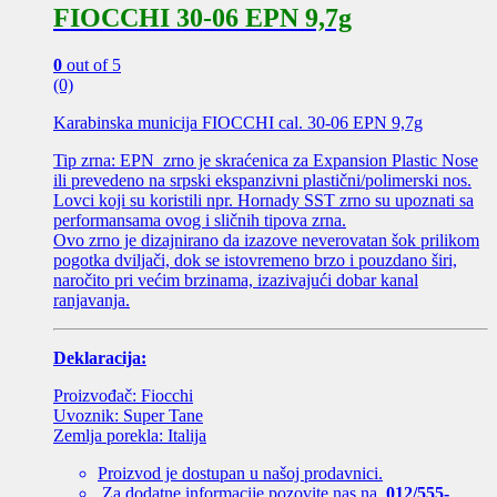
FIOCCHI 30-06 EPN 9,7g
0
out of 5
(0)
Karabinska municija FIOCCHI cal. 30-06 EPN 9,7g
Tip zrna: EPN zrno je skraćenica za Expansion Plastic Nose
ili prevedeno na srpski ekspanzivni plastični/polimerski nos.
Lovci koji su koristili npr. Hornady SST zrno su upoznati sa
performansama ovog i sličnih tipova zrna.
Ovo zrno je dizajnirano da izazove neverovatan šok prilikom
pogotka dviljači, dok se istovremeno brzo i pouzdano širi,
naročito pri većim brzinama, izazivajući dobar kanal
ranjavanja.
Deklaracija:
Proizvođač: Fiocchi
Uvoznik: Super Tane
Zemlja porekla: Italija
Proizvod je dostupan u našoj prodavnici.
Za dodatne informacije pozovite nas na
012/555-