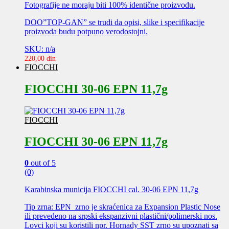
Fotografije ne moraju biti 100% identične proizvodu.
DOO”TOP-GAN” se trudi da opisi, slike i specifikacije
proizvoda budu potpuno verodostojni.
SKU: n/a
220,00
din
FIOCCHI
FIOCCHI 30-06 EPN 11,7g
FIOCCHI
FIOCCHI 30-06 EPN 11,7g
0
out of 5
(0)
Karabinska municija FIOCCHI cal. 30-06 EPN 11,7g
Tip zrna: EPN zrno je skraćenica za Expansion Plastic Nose
ili prevedeno na srpski ekspanzivni plastični/polimerski nos.
Lovci koji su koristili npr. Hornady SST zrno su upoznati sa