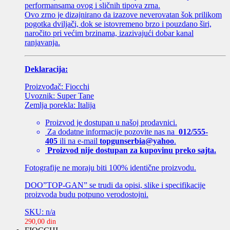
performansama ovog i sličnih tipova zrna.
Ovo zrno je dizajnirano da izazove neverovatan šok prilikom
pogotka dviljači, dok se istovremeno brzo i pouzdano širi,
naročito pri većim brzinama, izazivajući dobar kanal
ranjavanja.
Deklaracija:
Proizvođač: Fiocchi
Uvoznik: Super Tane
Zemlja porekla: Italija
Proizvod je dostupan u našoj prodavnici.
Za dodatne informacije pozovite nas na
012/555-
405
ili na e-mail
topgunserbia@yahoo
.
Proizvod nije dostupan za kupovinu preko sajta.
Fotografije ne moraju biti 100% identične proizvodu.
DOO”TOP-GAN” se trudi da opisi, slike i specifikacije
proizvoda budu potpuno verodostojni.
SKU: n/a
290,00
din