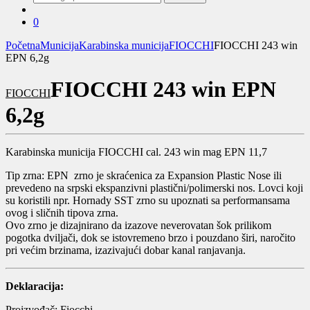
za:
0
Početna
Municija
Karabinska municija
FIOCCHI
FIOCCHI 243 win
EPN 6,2g
FIOCCHI 243 win EPN
FIOCCHI
6,2g
Karabinska municija FIOCCHI cal. 243 win mag EPN 11,7
Tip zrna: EPN zrno je skraćenica za Expansion Plastic Nose ili
prevedeno na srpski ekspanzivni plastični/polimerski nos. Lovci koji
su koristili npr. Hornady SST zrno su upoznati sa performansama
ovog i sličnih tipova zrna.
Ovo zrno je dizajnirano da izazove neverovatan šok prilikom
pogotka dviljači, dok se istovremeno brzo i pouzdano širi, naročito
pri većim brzinama, izazivajući dobar kanal ranjavanja.
Deklaracija:
Proizvođač: Fiocchi