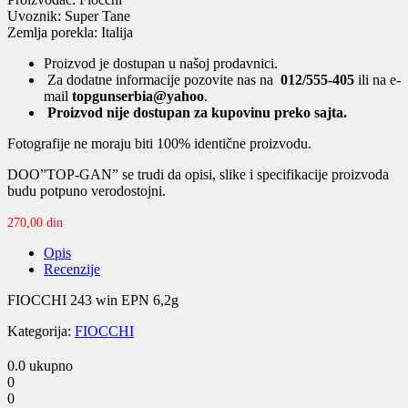
Uvoznik: Super Tane
Zemlja porekla: Italija
Proizvod je dostupan u našoj prodavnici.
Za dodatne informacije pozovite nas na
012/555-405
ili na e-
mail
topgunserbia@yahoo
.
Proizvod nije dostupan za kupovinu preko sajta.
Fotografije ne moraju biti 100% identične proizvodu.
DOO”TOP-GAN” se trudi da opisi, slike i specifikacije proizvoda
budu potpuno verodostojni.
270,00
din
Opis
Recenzije
FIOCCHI 243 win EPN 6,2g
Kategorija:
FIOCCHI
0.0
ukupno
0
0