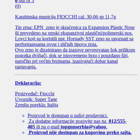
0
out of 5
(0)
Karabinska municija FIOCCHI cal. 30-06 sp 11,7g
Tip zrna: EPN zrno je skraćenica za Expansion Plastic Nose
ili prevedeno na srpski ekspanzivni plastični/polimerski nos.
Lovci koji su koristili npr. Hornady SST zrno su upoznati sa
performansama ovog i sličnih tipova zrna.
Ovo zrno je dizajnirano da izazove neverovatan šok prilikom
pogotka dviljači, dok se istovremeno brzo i pouzdano širi,
naročito pri većim brzinama, izazivajući dobar kanal
ranjavanja.
Deklaracija:
Proizvođač: Fiocchi
Uvoznik: Super Tane
Zemlja porekla: Italija
Proizvod je dostupan u našoj prodavnici.
Za dodatne informacije pozovite nas na
012/555-
405
ili na e-mail
topgunserbia@yahoo
.
Proizvod nije dostupan za kupovinu preko sajta.