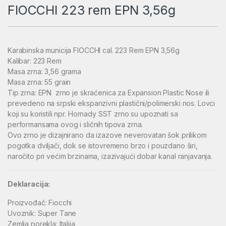
FIOCCHI 223 rem EPN 3,56g
Karabinska municija FIOCCHI cal. 223 Rem EPN 3,56g
Kalibar: 223 Rem
Masa zrna: 3,56 grama
Masa zrna: 55 grain
Tip zrna: EPN zrno je skraćenica za Expansion Plastic Nose ili
prevedeno na srpski ekspanzivni plastični/polimerski nos. Lovci
koji su koristili npr. Hornady SST zrno su upoznati sa
performansama ovog i sličnih tipova zrna.
Ovo zrno je dizajnirano da izazove neverovatan šok prilikom
pogotka dviljači, dok se istovremeno brzo i pouzdano širi,
naročito pri većim brzinama, izazivajući dobar kanal ranjavanja.
Deklaracija:
Proizvođač: Fiocchi
Uvoznik: Super Tane
Zemlja porekla: Italija