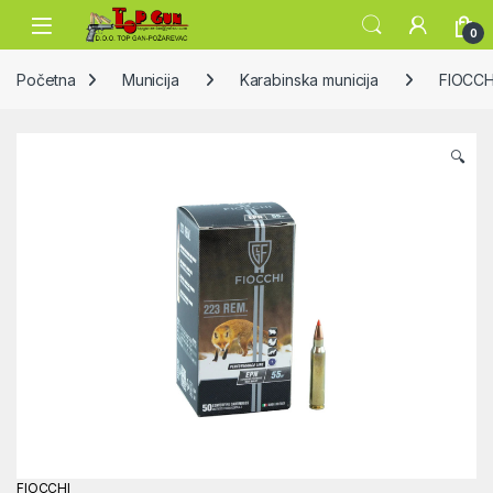
Skip to navigation
Skip to content
Open
0
Početna
Municija
Karabinska municija
FIOCCH
🔍
FIOCCHI