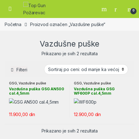
Skip to navigation
Skip to content
Open
0
Početna
Proizvod označen „Vazdušne puške“
Vazdušne puške
Sortirano po ceni: od
Prikazano je svih 2 rezultata
Filteri
GSG
,
Vazdušne puške
GSG
,
Vazdušne puške
Vazdušna puška GSG AN500
Vazdušna puška GSG
cal.4,5mm
WF600P cal.4,5mm
11.900,00
din
12.900,00
din
Sortirano po ceni: od
Prikazano je svih 2 rezultata