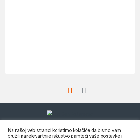
Dostupni radnim danom od:
Na našoj veb stranici koristimo kolačiće da bismo vam
08:00 do 20:00 i Subotom od
pružili najrelevantnije iskustvo pamteći vaše postavke i
08:00 do 14:00