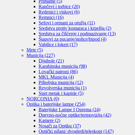
Primame
(5)
Rančevi i torbice
(20)
Redenici i viskovi
(6)
Remnici
(16)
Sefovi i ormani za oružja
(11)
Sredstva protiv komaraca i krpellja
(2)
Sredstva za čišćenje i podmazivanje
(13)
Štapovi za pucanje/stolice/bipod
(4)
Vabilice i lokeri
(17)
Mete
(5)
Municija
(227)
Dijabole
(21)
Karabinska municija
(98)
Lovački patroni
(86)
MKL Municija
(4)
Pištoljska municija
(12)
Revolverska municija
(1)
Start metak i kapisle
(5)
NORCONIA
(0)
Optika i baterijske lampe
(254)
Baterjiske Lampe I Oprema
(24)
Dnevno-noćne optike/termovizija
(42)
Kamere
(2)
Nosači za Optiku
(37)
Optički nišani/ dvogledi/teleskopi
(147)