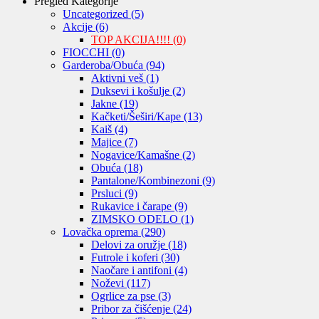
Pregled Kategorije
Uncategorized
(5)
Akcije
(6)
TOP AKCIJA!!!!
(0)
FIOCCHI
(0)
Garderoba/Obuća
(94)
Aktivni veš
(1)
Duksevi i košulje
(2)
Jakne
(19)
Kačketi/Šeširi/Kape
(13)
Kaiš
(4)
Majice
(7)
Nogavice/Kamašne
(2)
Obuća
(18)
Pantalone/Kombinezoni
(9)
Prsluci
(9)
Rukavice i čarape
(9)
ZIMSKO ODELO
(1)
Lovačka oprema
(290)
Delovi za oružje
(18)
Futrole i koferi
(30)
Naočare i antifoni
(4)
Noževi
(117)
Ogrlice za pse
(3)
Pribor za čišćenje
(24)