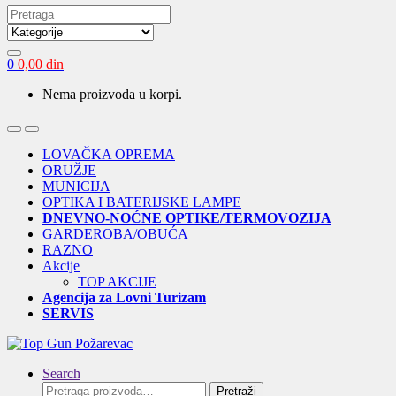
Search
for:
0
0,00
din
Nema proizvoda u korpi.
Open
Close
LOVAČKA OPREMA
ORUŽJE
MUNICIJA
OPTIKA I BATERIJSKE LAMPE
DNEVNO-NOĆNE OPTIKE/TERMOVOZIJA
GARDEROBA/OBUĆA
RAZNO
Akcije
TOP AKCIJE
Agencija za Lovni Turizam
SERVIS
Search
Pretraga
Pretraži