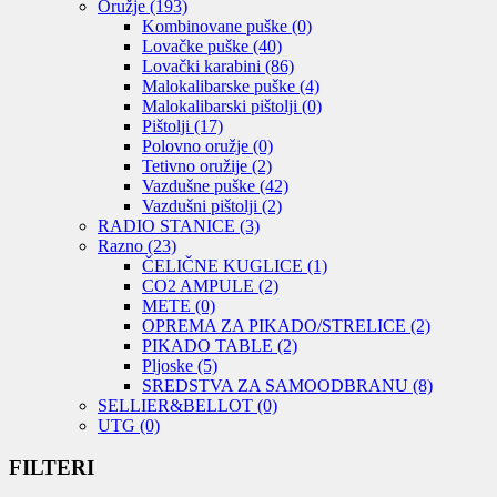
Oružje
(193)
Kombinovane puške
(0)
Lovačke puške
(40)
Lovački karabini
(86)
Malokalibarske puške
(4)
Malokalibarski pištolji
(0)
Pištolji
(17)
Polovno oružje
(0)
Tetivno oružije
(2)
Vazdušne puške
(42)
Vazdušni pištolji
(2)
RADIO STANICE
(3)
Razno
(23)
ČELIČNE KUGLICE
(1)
CO2 AMPULE
(2)
METE
(0)
OPREMA ZA PIKADO/STRELICE
(2)
PIKADO TABLE
(2)
Pljoske
(5)
SREDSTVA ZA SAMOODBRANU
(8)
SELLIER&BELLOT
(0)
UTG
(0)
FILTERI