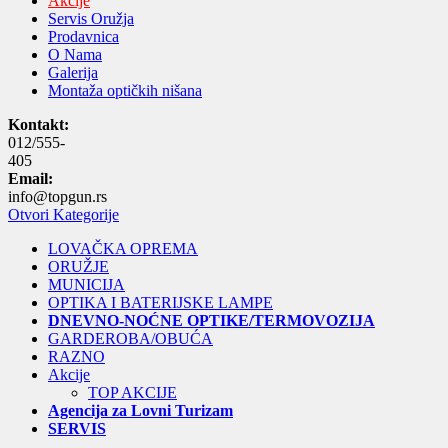
Akcije
Servis Oružja
Prodavnica
O Nama
Galerija
Montaža optičkih nišana
Kontakt:
012/555-
405
Email:
info@topgun.rs
Otvori Kategorije
LOVAČKA OPREMA
ORUŽJE
MUNICIJA
OPTIKA I BATERIJSKE LAMPE
DNEVNO-NOĆNE OPTIKE/TERMOVOZIJA
GARDEROBA/OBUĆA
RAZNO
Akcije
TOP AKCIJE
Agencija za Lovni Turizam
SERVIS