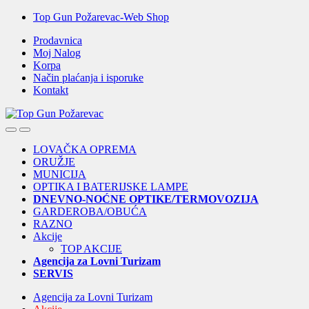
Skip
Skip
Top Gun Požarevac-Web Shop
to
to
Prodavnica
navigation
content
Moj Nalog
Korpa
Način plaćanja i isporuke
Kontakt
Open
Close
LOVAČKA OPREMA
ORUŽJE
MUNICIJA
OPTIKA I BATERIJSKE LAMPE
DNEVNO-NOĆNE OPTIKE/TERMOVOZIJA
GARDEROBA/OBUĆA
RAZNO
Akcije
TOP AKCIJE
Agencija za Lovni Turizam
SERVIS
Agencija za Lovni Turizam