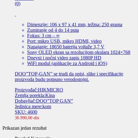
(0)
Dimenzije: 106 x 97 x 41 mm, težina: 250 grama
Zumiranje od 4 do 14 puta
Fokus: 3 cm – ∞
Port: mikro USB, mikro HDMI, video
Napajanje: 18650 baterija voltaže 3,7 V
Sony OLED ekran sa rezolucijom okulara 1024×768
Dnevni i noćni video zapis 1080P HD
WiFi modul (aplikacije za Android i iOS)
DOO”TOP-GAN” se trudi da opisi, slike i specifikacije
proizvoda budu potpuno verodostojni.
Proizvođač:HIKMICRO
Zemlja porekla:Kina
Dobavljač:DOO”TOP GAN”
Jedinica mere:kom
SKU: 4600
36.990,00
din
Prikazan jedan rezultat