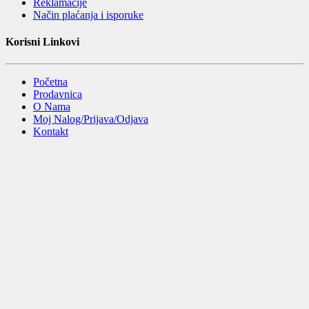
Reklamacije
Način plaćanja i isporuke
Korisni Linkovi
Početna
Prodavnica
O Nama
Moj Nalog/Prijava/Odjava
Kontakt