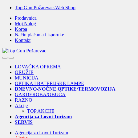
Skip
Skip
Top Gun Požarevac-Web Shop
to
to
Prodavnica
navigation
content
Moj Nalog
Korpa
Način plaćanja i isporuke
Kontakt
Open
Close
LOVAČKA OPREMA
ORUŽJE
MUNICIJA
OPTIKA I BATERIJSKE LAMPE
DNEVNO-NOĆNE OPTIKE/TERMOVOZIJA
GARDEROBA/OBUĆA
RAZNO
Akcije
TOP AKCIJE
Agencija za Lovni Turizam
SERVIS
Agencija za Lovni Turizam