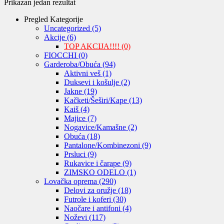
Prikazan jedan rezultat
Pregled Kategorije
Uncategorized
(5)
Akcije
(6)
TOP AKCIJA!!!!
(0)
FIOCCHI
(0)
Garderoba/Obuća
(94)
Aktivni veš
(1)
Duksevi i košulje
(2)
Jakne
(19)
Kačketi/Šeširi/Kape
(13)
Kaiš
(4)
Majice
(7)
Nogavice/Kamašne
(2)
Obuća
(18)
Pantalone/Kombinezoni
(9)
Prsluci
(9)
Rukavice i čarape
(9)
ZIMSKO ODELO
(1)
Lovačka oprema
(290)
Delovi za oružje
(18)
Futrole i koferi
(30)
Naočare i antifoni
(4)
Noževi
(117)