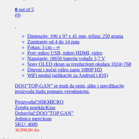
0
out of 5
(0)
Dimenzije: 106 x 97 x 41 mm, težina: 250 grama
Zumiranje od 4 do 14 puta
Fokus: 3 cm – ∞
Port: mikro USB, mikro HDMI, video
Napajanje: 18650 baterija voltaže 3,7 V
Sony OLED ekran sa rezolucijom okulara 1024×768
Dnevni i noćni video zapis 1080P HD
WiFi modul (aplikacije za Android i iOS)
DOO”TOP-GAN” se trudi da opisi, slike i specifikacije
proizvoda budu potpuno verodostojni.
Proizvođač:HIKMICRO
Zemlja porekla:Kina
Dobavljač:DOO”TOP GAN”
Jedinica mere:kom
SKU: 4600
36.990,00
din