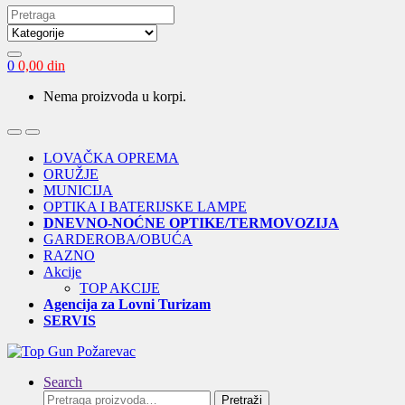
Search
for:
0
0,00
din
Nema proizvoda u korpi.
Open
Close
LOVAČKA OPREMA
ORUŽJE
MUNICIJA
OPTIKA I BATERIJSKE LAMPE
DNEVNO-NOĆNE OPTIKE/TERMOVOZIJA
GARDEROBA/OBUĆA
RAZNO
Akcije
TOP AKCIJE
Agencija za Lovni Turizam
SERVIS
Search
Pretraga
Pretraži