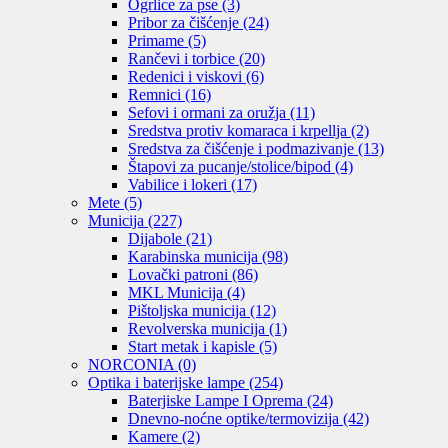
Ogrlice za pse
(3)
Pribor za čišćenje
(24)
Primame
(5)
Rančevi i torbice
(20)
Redenici i viskovi
(6)
Remnici
(16)
Sefovi i ormani za oružja
(11)
Sredstva protiv komaraca i krpellja
(2)
Sredstva za čišćenje i podmazivanje
(13)
Štapovi za pucanje/stolice/bipod
(4)
Vabilice i lokeri
(17)
Mete
(5)
Municija
(227)
Dijabole
(21)
Karabinska municija
(98)
Lovački patroni
(86)
MKL Municija
(4)
Pištoljska municija
(12)
Revolverska municija
(1)
Start metak i kapisle
(5)
NORCONIA
(0)
Optika i baterijske lampe
(254)
Baterjiske Lampe I Oprema
(24)
Dnevno-noćne optike/termovizija
(42)
Kamere
(2)