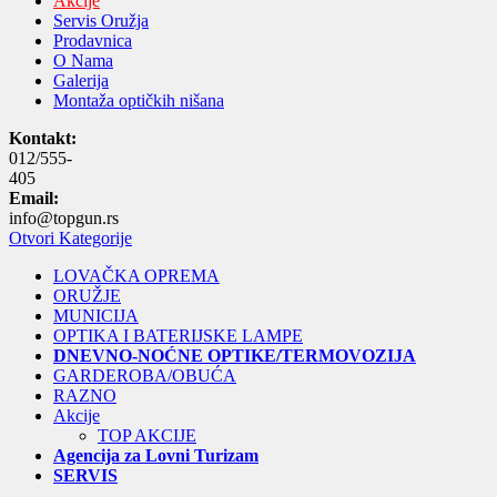
Akcije
Servis Oružja
Prodavnica
O Nama
Galerija
Montaža optičkih nišana
Kontakt:
012/555-
405
Email:
info@topgun.rs
Otvori Kategorije
LOVAČKA OPREMA
ORUŽJE
MUNICIJA
OPTIKA I BATERIJSKE LAMPE
DNEVNO-NOĆNE OPTIKE/TERMOVOZIJA
GARDEROBA/OBUĆA
RAZNO
Akcije
TOP AKCIJE
Agencija za Lovni Turizam
SERVIS