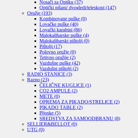
Nosači za Optiku
(37)
Optički nišani/ dvogledi/teleskopi
(147)
Oružje
(193)
Kombinovane puške
(0)
Lovačke puške
(40)
Lovački karabini
(86)
Malokalibarske puške
(4)
Malokalibarski pištolji
(0)
Pištolji
(17)
Polovno oružje
(0)
Tetivno oružije
(2)
Vazdušne puške
(42)
Vazdušni pištolji
(2)
RADIO STANICE
(3)
Razno
(23)
ČELIČNE KUGLICE
(1)
CO2 AMPULE
(2)
METE
(0)
OPREMA ZA PIKADO/STRELICE
(2)
PIKADO TABLE
(2)
Pljoske
(5)
SREDSTVA ZA SAMOODBRANU
(8)
SELLIER&BELLOT
(0)
UTG
(0)