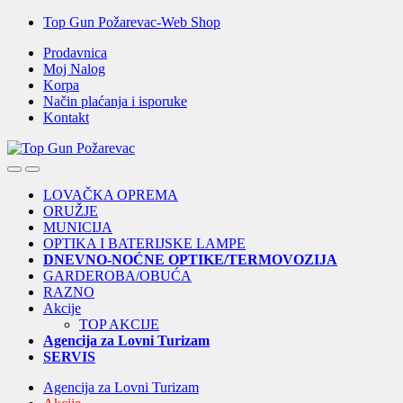
Skip
Skip
Top Gun Požarevac-Web Shop
to
to
Prodavnica
navigation
content
Moj Nalog
Korpa
Način plaćanja i isporuke
Kontakt
Open
Close
LOVAČKA OPREMA
ORUŽJE
MUNICIJA
OPTIKA I BATERIJSKE LAMPE
DNEVNO-NOĆNE OPTIKE/TERMOVOZIJA
GARDEROBA/OBUĆA
RAZNO
Akcije
TOP AKCIJE
Agencija za Lovni Turizam
SERVIS
Agencija za Lovni Turizam