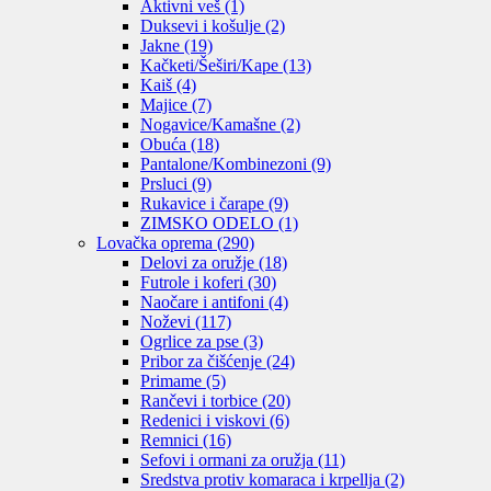
Aktivni veš
(1)
Duksevi i košulje
(2)
Jakne
(19)
Kačketi/Šeširi/Kape
(13)
Kaiš
(4)
Majice
(7)
Nogavice/Kamašne
(2)
Obuća
(18)
Pantalone/Kombinezoni
(9)
Prsluci
(9)
Rukavice i čarape
(9)
ZIMSKO ODELO
(1)
Lovačka oprema
(290)
Delovi za oružje
(18)
Futrole i koferi
(30)
Naočare i antifoni
(4)
Noževi
(117)
Ogrlice za pse
(3)
Pribor za čišćenje
(24)
Primame
(5)
Rančevi i torbice
(20)
Redenici i viskovi
(6)
Remnici
(16)
Sefovi i ormani za oružja
(11)
Sredstva protiv komaraca i krpellja
(2)