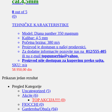
cal.4,5mm
0
out of 5
(0)
TEHNIČKE KARAKTERISTIKE
Model: Diana panther 350 magnum
Kalibar: 4,5 mm
Početna brzina: 380 m/s
Proizvod je dostupan u našoj prodavnici.
Za dodatne informacije pozovite nas na
012/555-405
ili na e-mail
topgunserbia@yahoo
.
Proizvod nije dostupan za kupovinu preko sajta.
SKU: n/a
58.950,00
din
Prikazan jedan rezultat
Pregled Kategorije
Uncategorized
(5)
Akcije
(6)
TOP AKCIJA!!!!
(0)
FIOCCHI
(0)
Garderoba/Obuća
(94)