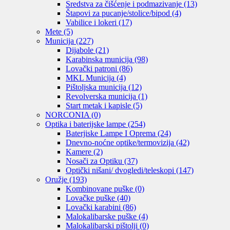
Sredstva za čišćenje i podmazivanje
(13)
Štapovi za pucanje/stolice/bipod
(4)
Vabilice i lokeri
(17)
Mete
(5)
Municija
(227)
Dijabole
(21)
Karabinska municija
(98)
Lovački patroni
(86)
MKL Municija
(4)
Pištoljska municija
(12)
Revolverska municija
(1)
Start metak i kapisle
(5)
NORCONIA
(0)
Optika i baterijske lampe
(254)
Baterjiske Lampe I Oprema
(24)
Dnevno-noćne optike/termovizija
(42)
Kamere
(2)
Nosači za Optiku
(37)
Optički nišani/ dvogledi/teleskopi
(147)
Oružje
(193)
Kombinovane puške
(0)
Lovačke puške
(40)
Lovački karabini
(86)
Malokalibarske puške
(4)
Malokalibarski pištolji
(0)