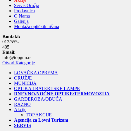
Akcije
Servis Oružja
Prodavnica
O Nama
Galerija
Montaža optičkih nišana
Kontakt:
012/555-
405
Email:
info@topgun.rs
Otvori Kategorije
LOVAČKA OPREMA
ORUŽJE
MUNICIJA
OPTIKA I BATERIJSKE LAMPE
DNEVNO-NOĆNE OPTIKE/TERMOVOZIJA
GARDEROBA/OBUĆA
RAZNO
Akcije
TOP AKCIJE
Agencija za Lovni Turizam
SERVIS