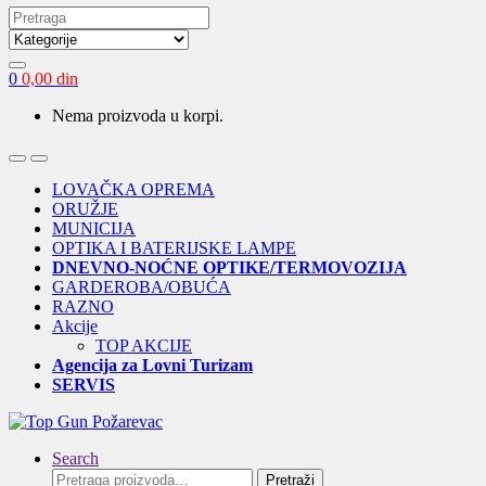
Search
for:
0
0,00
din
Nema proizvoda u korpi.
Open
Close
LOVAČKA OPREMA
ORUŽJE
MUNICIJA
OPTIKA I BATERIJSKE LAMPE
DNEVNO-NOĆNE OPTIKE/TERMOVOZIJA
GARDEROBA/OBUĆA
RAZNO
Akcije
TOP AKCIJE
Agencija za Lovni Turizam
SERVIS
Search
Pretraga
Pretraži