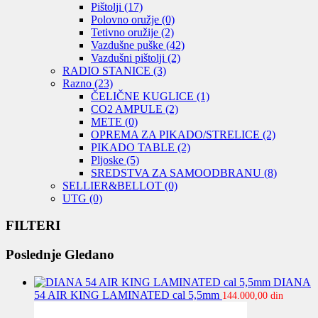
Pištolji
(17)
Polovno oružje
(0)
Tetivno oružije
(2)
Vazdušne puške
(42)
Vazdušni pištolji
(2)
RADIO STANICE
(3)
Razno
(23)
ČELIČNE KUGLICE
(1)
CO2 AMPULE
(2)
METE
(0)
OPREMA ZA PIKADO/STRELICE
(2)
PIKADO TABLE
(2)
Pljoske
(5)
SREDSTVA ZA SAMOODBRANU
(8)
SELLIER&BELLOT
(0)
UTG
(0)
FILTERI
Poslednje Gledano
DIANA
54 AIR KING LAMINATED cal 5,5mm
144.000,00
din