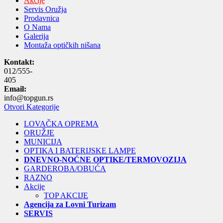
Akcije
Servis Oružja
Prodavnica
O Nama
Galerija
Montaža optičkih nišana
Kontakt:
012/555-
405
Email:
info@topgun.rs
Otvori Kategorije
LOVAČKA OPREMA
ORUŽJE
MUNICIJA
OPTIKA I BATERIJSKE LAMPE
DNEVNO-NOĆNE OPTIKE/TERMOVOZIJA
GARDEROBA/OBUĆA
RAZNO
Akcije
TOP AKCIJE
Agencija za Lovni Turizam
SERVIS