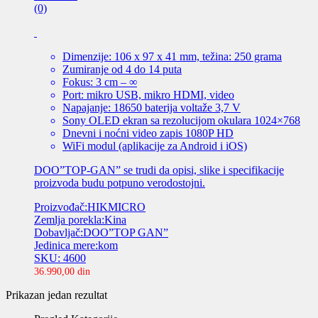
(0)
Dimenzije: 106 x 97 x 41 mm, težina: 250 grama
Zumiranje od 4 do 14 puta
Fokus: 3 cm – ∞
Port: mikro USB, mikro HDMI, video
Napajanje: 18650 baterija voltaže 3,7 V
Sony OLED ekran sa rezolucijom okulara 1024×768
Dnevni i noćni video zapis 1080P HD
WiFi modul (aplikacije za Android i iOS)
DOO”TOP-GAN” se trudi da opisi, slike i specifikacije
proizvoda budu potpuno verodostojni.
Proizvođač:HIKMICRO
Zemlja porekla:Kina
Dobavljač:DOO”TOP GAN”
Jedinica mere:kom
SKU: 4600
36.990,00
din
Prikazan jedan rezultat