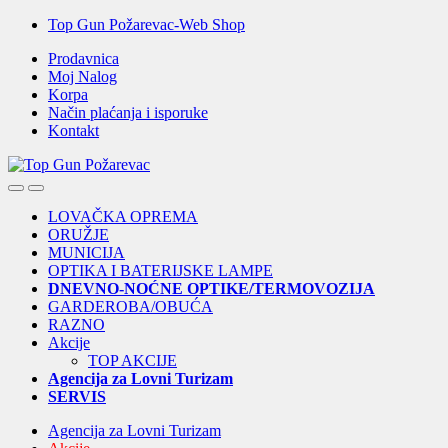
Skip
Skip
Top Gun Požarevac-Web Shop
to
to
Prodavnica
navigation
content
Moj Nalog
Korpa
Način plaćanja i isporuke
Kontakt
Open
Close
LOVAČKA OPREMA
ORUŽJE
MUNICIJA
OPTIKA I BATERIJSKE LAMPE
DNEVNO-NOĆNE OPTIKE/TERMOVOZIJA
GARDEROBA/OBUĆA
RAZNO
Akcije
TOP AKCIJE
Agencija za Lovni Turizam
SERVIS
Agencija za Lovni Turizam