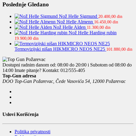
Poslednje Gledano
Nož Helle Sigmund
20.400,00
din
Nož Helle Almenn
16.450,00
din
Nož Helle Alden
11.300,00
din
Nož Helle Harding rubin
19.900,00
din
Termovizijski nišan HIKMICRO NEOS NE25
101.880,00
din
Dostupni radnim danom od: 08:00 do 20:00 i Subotom od 08:00 do
14:00
Imate pitanje? Kontakt: 012/555-405
Top-Gun adresa
DOO Top-Gan Požarevac, Čede Vasovića 54, 12000 Požarevac
Uslovi Korišćenja
Politika privatnosti