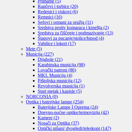
Primame
(5)
Rančevi i torbice
(20)
Redenici i viskovi
(6)
Remnici
(16)
Sefovi i ormani za oružja
(11)
Sredstva protiv komaraca i krpellja
(2)
Sredstva za čišćenje i podmazivanje
(13)
Štapovi za pucanje/stolice/bipod
(4)
Vabilice i lokeri
(17)
Mete
(5)
Municija
(227)
Dijabole
(21)
Karabinska municija
(98)
Lovački patroni
(86)
MKL Municija
(4)
Pištoljska municija
(12)
Revolverska municija
(1)
Start metak i kapisle
(5)
NORCONIA
(0)
Optika i baterijske lampe
(254)
Baterjiske Lampe I Oprema
(24)
Dnevno-noćne optike/termovizija
(42)
Kamere
(2)
Nosači za Optiku
(37)
Optički nišani/ dvogledi/teleskopi
(147)