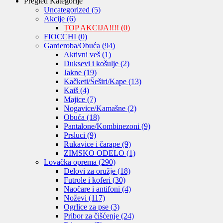
Pregled Kategorije
Uncategorized
(5)
Akcije
(6)
TOP AKCIJA!!!!
(0)
FIOCCHI
(0)
Garderoba/Obuća
(94)
Aktivni veš
(1)
Duksevi i košulje
(2)
Jakne
(19)
Kačketi/Šeširi/Kape
(13)
Kaiš
(4)
Majice
(7)
Nogavice/Kamašne
(2)
Obuća
(18)
Pantalone/Kombinezoni
(9)
Prsluci
(9)
Rukavice i čarape
(9)
ZIMSKO ODELO
(1)
Lovačka oprema
(290)
Delovi za oružje
(18)
Futrole i koferi
(30)
Naočare i antifoni
(4)
Noževi
(117)
Ogrlice za pse
(3)
Pribor za čišćenje
(24)