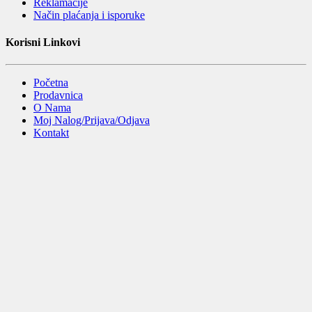
Reklamacije
Način plaćanja i isporuke
Korisni Linkovi
Početna
Prodavnica
O Nama
Moj Nalog/Prijava/Odjava
Kontakt