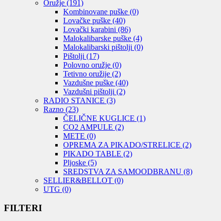
Oružje
(191)
Kombinovane puške
(0)
Lovačke puške
(40)
Lovački karabini
(86)
Malokalibarske puške
(4)
Malokalibarski pištolji
(0)
Pištolji
(17)
Polovno oružje
(0)
Tetivno oružije
(2)
Vazdušne puške
(40)
Vazdušni pištolji
(2)
RADIO STANICE
(3)
Razno
(23)
ČELIČNE KUGLICE
(1)
CO2 AMPULE
(2)
METE
(0)
OPREMA ZA PIKADO/STRELICE
(2)
PIKADO TABLE
(2)
Pljoske
(5)
SREDSTVA ZA SAMOODBRANU
(8)
SELLIER&BELLOT
(0)
UTG
(0)
FILTERI