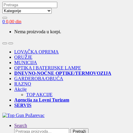
Search
for:
0
0,00
din
Nema proizvoda u korpi.
Open
Close
LOVAČKA OPREMA
ORUŽJE
MUNICIJA
OPTIKA I BATERIJSKE LAMPE
DNEVNO-NOĆNE OPTIKE/TERMOVOZIJA
GARDEROBA/OBUĆA
RAZNO
Akcije
TOP AKCIJE
Agencija za Lovni Turizam
SERVIS
Search
Pretraga
Pretraži