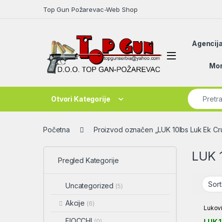
Skip to navigation
Skip to content
Top Gun Požarevac-Web Shop
Agencija
Open
Mon
Search fo
Otvori Kategorije
Početna
Proizvod označen „LUK 10lbs Luk Ek Cr
LUK 
Pregled Kategorije
Uncategorized
(5)
Akcije
(6)
Lukov
FIOCCHI
LUK 1
(0)