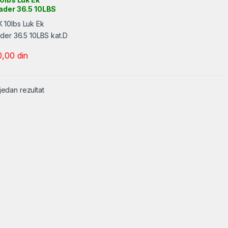
ader 36.5 10LBS
D
0,00
din
jedan rezultat