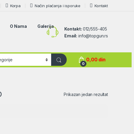
Korpa
Način plaćanja i isporuke
Kontakt
O Nama
Galerija
Kontakt:
012/555-405
Email:
info@topgun.rs
0,00
din
0
D
Prikazan jedan rezultat