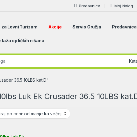
Prodavnica
Moj Nalog
 za Lovni Turizam
Akcije
Servis Oružja
Prodavnica
taža optičkih nišana
r:
usader 36.5 10LBS kat.D“
10lbs Luk Ek Crusader 36.5 10LBS kat.
i
0lbs Luk Ek