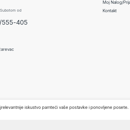
Moj Nalog/Pri
 Subotom od
Kontakt
2/555-405
žarevac
najrelevantnije iskustvo pamteći vaše postavke i ponovljene posete.