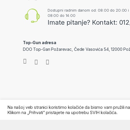
Dostupni radnim danom od: 08:00 do 20:00 i
08:00 do 14:00
Imate pitanje? Kontakt: 01
Top-Gun adresa
DOO Top-Gan Požarevac, Čede Vasovića 54, 12000 Po
Na našoj veb stranici koristimo kolačiće da bismo vam pružili 
Klikom na „Prihvati“ pristajete na upotrebu SVIH kolačića.
©
Top Gun doo
- Sva Prava Zadržana