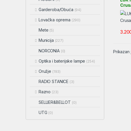
Crus
Garderoba/Obuća
(94)
kat.
Lovačka oprema
(290)
Mete
(5)
3.20
Municija
(227)
NORCONIA
(0)
Prikazan 
Optika i baterijske lampe
(254)
Oružje
(193)
RADIO STANICE
(3)
Razno
(23)
SELLIER&BELLOT
(0)
UTG
(0)