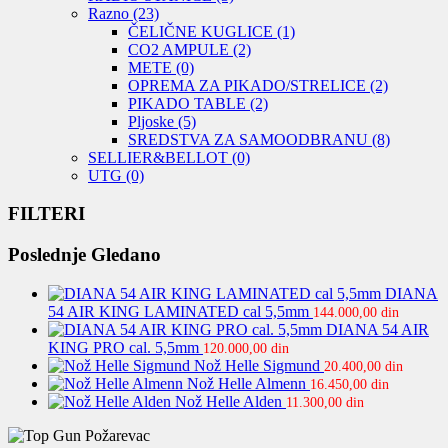
Razno
(23)
ČELIČNE KUGLICE
(1)
CO2 AMPULE
(2)
METE
(0)
OPREMA ZA PIKADO/STRELICE
(2)
PIKADO TABLE
(2)
Pljoske
(5)
SREDSTVA ZA SAMOODBRANU
(8)
SELLIER&BELLOT
(0)
UTG
(0)
FILTERI
Poslednje Gledano
DIANA
54 AIR KING LAMINATED cal 5,5mm
144.000,00
din
DIANA 54 AIR
KING PRO cal. 5,5mm
120.000,00
din
Nož Helle Sigmund
20.400,00
din
Nož Helle Almenn
16.450,00
din
Nož Helle Alden
11.300,00
din