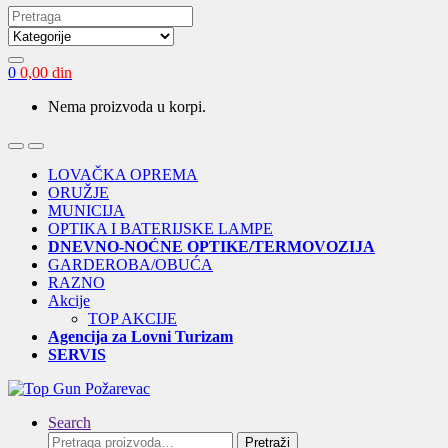
Search
for:
0
0,00
din
Nema proizvoda u korpi.
Open
Close
LOVAČKA OPREMA
ORUŽJE
MUNICIJA
OPTIKA I BATERIJSKE LAMPE
DNEVNO-NOĆNE OPTIKE/TERMOVOZIJA
GARDEROBA/OBUĆA
RAZNO
Akcije
TOP AKCIJE
Agencija za Lovni Turizam
SERVIS
Search
Pretraga
Pretraži