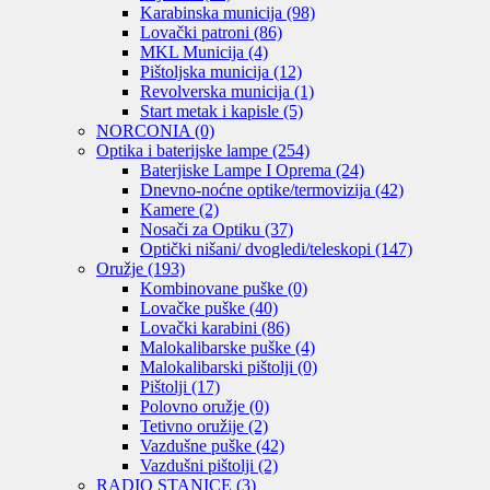
Karabinska municija
(98)
Lovački patroni
(86)
MKL Municija
(4)
Pištoljska municija
(12)
Revolverska municija
(1)
Start metak i kapisle
(5)
NORCONIA
(0)
Optika i baterijske lampe
(254)
Baterjiske Lampe I Oprema
(24)
Dnevno-noćne optike/termovizija
(42)
Kamere
(2)
Nosači za Optiku
(37)
Optički nišani/ dvogledi/teleskopi
(147)
Oružje
(193)
Kombinovane puške
(0)
Lovačke puške
(40)
Lovački karabini
(86)
Malokalibarske puške
(4)
Malokalibarski pištolji
(0)
Pištolji
(17)
Polovno oružje
(0)
Tetivno oružije
(2)
Vazdušne puške
(42)
Vazdušni pištolji
(2)
RADIO STANICE
(3)