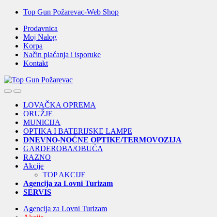
Skip
Skip
Top Gun Požarevac-Web Shop
to
to
Prodavnica
navigation
content
Moj Nalog
Korpa
Način plaćanja i isporuke
Kontakt
Open
Close
LOVAČKA OPREMA
ORUŽJE
MUNICIJA
OPTIKA I BATERIJSKE LAMPE
DNEVNO-NOĆNE OPTIKE/TERMOVOZIJA
GARDEROBA/OBUĆA
RAZNO
Akcije
TOP AKCIJE
Agencija za Lovni Turizam
SERVIS
Agencija za Lovni Turizam