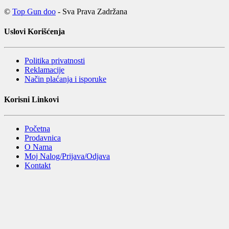
©
Top Gun doo
- Sva Prava Zadržana
Uslovi Korišćenja
Politika privatnosti
Reklamacije
Način plaćanja i isporuke
Korisni Linkovi
Početna
Prodavnica
O Nama
Moj Nalog/Prijava/Odjava
Kontakt