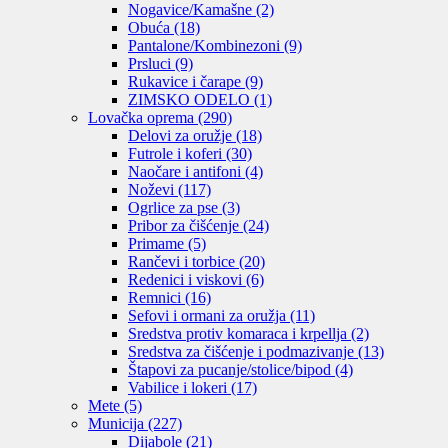
Nogavice/Kamašne
(2)
Obuća
(18)
Pantalone/Kombinezoni
(9)
Prsluci
(9)
Rukavice i čarape
(9)
ZIMSKO ODELO
(1)
Lovačka oprema
(290)
Delovi za oružje
(18)
Futrole i koferi
(30)
Naočare i antifoni
(4)
Noževi
(117)
Ogrlice za pse
(3)
Pribor za čišćenje
(24)
Primame
(5)
Rančevi i torbice
(20)
Redenici i viskovi
(6)
Remnici
(16)
Sefovi i ormani za oružja
(11)
Sredstva protiv komaraca i krpellja
(2)
Sredstva za čišćenje i podmazivanje
(13)
Štapovi za pucanje/stolice/bipod
(4)
Vabilice i lokeri
(17)
Mete
(5)
Municija
(227)
Dijabole
(21)