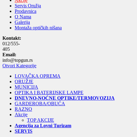
Akcije
Servis Oružja
Prodavnica
O Nama
Galerija
Montaža optičkih nišana
Kontakt:
012/555-
405
Email:
info@topgun.rs
Otvori Kategorije
LOVAČKA OPREMA
ORUŽJE
MUNICIJA
OPTIKA I BATERIJSKE LAMPE
DNEVNO-NOĆNE OPTIKE/TERMOVOZIJA
GARDEROBA/OBUĆA
RAZNO
Akcije
TOP AKCIJE
Agencija za Lovni Turizam
SERVIS