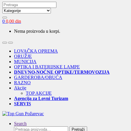
Search
for:
0
0,00
din
Nema proizvoda u korpi.
Open
Close
LOVAČKA OPREMA
ORUŽJE
MUNICIJA
OPTIKA I BATERIJSKE LAMPE
DNEVNO-NOĆNE OPTIKE/TERMOVOZIJA
GARDEROBA/OBUĆA
RAZNO
Akcije
TOP AKCIJE
Agencija za Lovni Turizam
SERVIS
Search
Pretraga
Pretraži