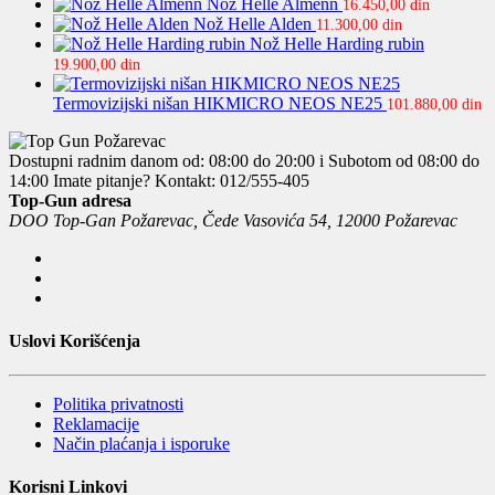
Nož Helle Almenn
16.450,00
din
Nož Helle Alden
11.300,00
din
Nož Helle Harding rubin
19.900,00
din
Termovizijski nišan HIKMICRO NEOS NE25
101.880,00
din
Dostupni radnim danom od: 08:00 do 20:00 i Subotom od 08:00 do
14:00
Imate pitanje? Kontakt: 012/555-405
Top-Gun adresa
DOO Top-Gan Požarevac, Čede Vasovića 54, 12000 Požarevac
Uslovi Korišćenja
Politika privatnosti
Reklamacije
Način plaćanja i isporuke
Korisni Linkovi