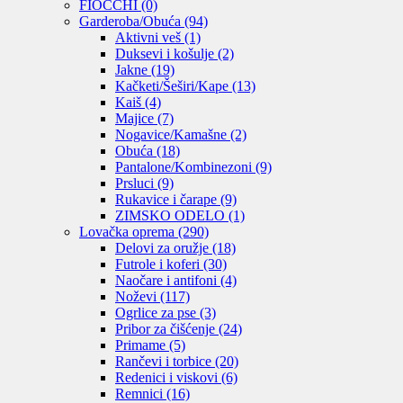
FIOCCHI
(0)
Garderoba/Obuća
(94)
Aktivni veš
(1)
Duksevi i košulje
(2)
Jakne
(19)
Kačketi/Šeširi/Kape
(13)
Kaiš
(4)
Majice
(7)
Nogavice/Kamašne
(2)
Obuća
(18)
Pantalone/Kombinezoni
(9)
Prsluci
(9)
Rukavice i čarape
(9)
ZIMSKO ODELO
(1)
Lovačka oprema
(290)
Delovi za oružje
(18)
Futrole i koferi
(30)
Naočare i antifoni
(4)
Noževi
(117)
Ogrlice za pse
(3)
Pribor za čišćenje
(24)
Primame
(5)
Rančevi i torbice
(20)
Redenici i viskovi
(6)
Remnici
(16)