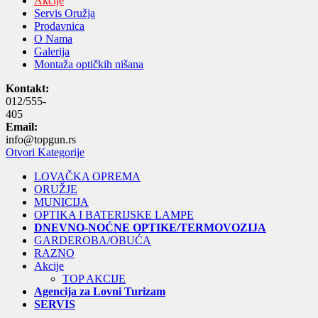
Akcije
Servis Oružja
Prodavnica
O Nama
Galerija
Montaža optičkih nišana
Kontakt:
012/555-
405
Email:
info@topgun.rs
Otvori Kategorije
LOVAČKA OPREMA
ORUŽJE
MUNICIJA
OPTIKA I BATERIJSKE LAMPE
DNEVNO-NOĆNE OPTIKE/TERMOVOZIJA
GARDEROBA/OBUĆA
RAZNO
Akcije
TOP AKCIJE
Agencija za Lovni Turizam
SERVIS