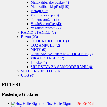
Malokalibarske puške
(4)
Malokalibarski pištolji
(0)
Pištolji
(17)
Polovno oružje
(0)
Tetivno oružije
(2)
Vazdušne puške
(40)
Vazdušni pištolji
(2)
RADIO STANICE
(3)
Razno
(23)
ČELIČNE KUGLICE
(1)
CO2 AMPULE
(2)
METE
(0)
OPREMA ZA PIKADO/STRELICE
(2)
PIKADO TABLE
(2)
Pljoske
(5)
SREDSTVA ZA SAMOODBRANU
(8)
SELLIER&BELLOT
(0)
UTG
(0)
FILTERI
Poslednje Gledano
Nož Helle Sigmund
20.400,00
din