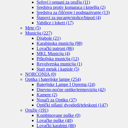
Sefovi i ormani za oružja
(11)
Sredstva protiv komaraca i krpellja
(2)
Sredstva za čišćenje i podmazivanje
(13)
Štapovi za pucanje/stolice/bipod
(4)
Vabilice i lokeri
(17)
Mete
(5)
Municija
(227)
Dijabole
(21)
Karabinska municija
(98)
Lovački patroni
(86)
MKL Municija
(4)
Pištoljska municija
(12)
Revolverska municija
(1)
Start metak i kapisle
(5)
NORCONIA
(0)
Optika i baterijske lampe
(254)
Baterjiske Lampe I Oprema
(24)
Dnevno-noćne optike/termovizija
(42)
Kamere
(2)
Nosači za Optiku
(37)
Optički nišani/ dvogledi/teleskopi
(147)
Oružje
(191)
Kombinovane puške
(0)
Lovačke puške
(40)
Lovački karabini
(86)