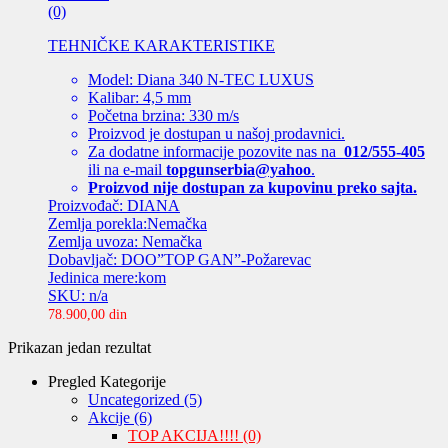
(0)
TEHNIČKE KARAKTERISTIKE
Model: Diana 340 N-TEC LUXUS
Kalibar: 4,5 mm
Početna brzina: 330 m/s
Proizvod je dostupan u našoj prodavnici.
Za dodatne informacije pozovite nas na
012/555-405
ili na e-mail
topgunserbia@yahoo
.
Proizvod nije dostupan za kupovinu preko sajta.
Proizvođač: DIANA
Zemlja porekla:Nemačka
Zemlja uvoza: Nemačka
Dobavljač: DOO”TOP GAN”-Požarevac
Jedinica mere:kom
SKU: n/a
78.900,00
din
Prikazan jedan rezultat
Pregled Kategorije
Uncategorized
(5)
Akcije
(6)
TOP AKCIJA!!!!
(0)