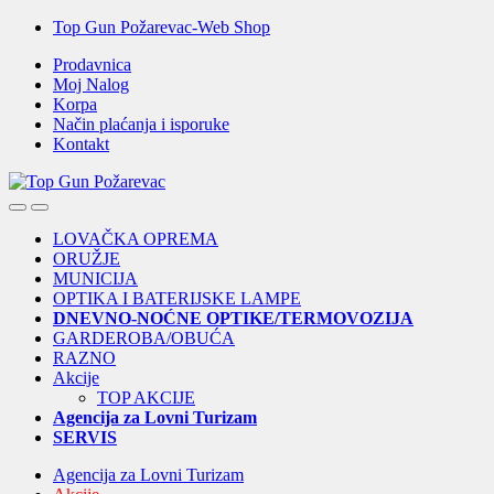
Skip
Skip
Top Gun Požarevac-Web Shop
to
to
Prodavnica
navigation
content
Moj Nalog
Korpa
Način plaćanja i isporuke
Kontakt
Open
Close
LOVAČKA OPREMA
ORUŽJE
MUNICIJA
OPTIKA I BATERIJSKE LAMPE
DNEVNO-NOĆNE OPTIKE/TERMOVOZIJA
GARDEROBA/OBUĆA
RAZNO
Akcije
TOP AKCIJE
Agencija za Lovni Turizam
SERVIS
Agencija za Lovni Turizam