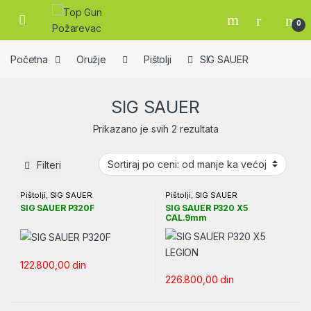
Skip to navigation
Skip to content
Open
0
Početna
Oružje
Pištolji
SIG SAUER
SIG SAUER
Sortirano po ceni: od
Prikazano je svih 2 rezultata
Filteri
Pištolji
,
SIG SAUER
Pištolji
,
SIG SAUER
SIG SAUER P320F
SIG SAUER P320 X5
CAL.9mm
122.800,00
din
226.800,00
din