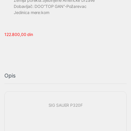
Zemlja porekla:Sjedinjene Američke Države
Dobavljač: DOO”TOP GAN”-Požarevac
Jedinica mere:kom
122.800,00
din
Opis
SIG SAUER P320F