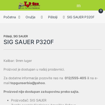
Skip to navigation
Skip to content
Open
0
Početna
Oružje
Pištolji
SIG SAUER P320F
Pištolji
,
SIG SAUER
SIG SAUER P320F
Kalibar: 9mm luger
Proizvod je dostupan u našoj prodavnici.
Za dodatne informacije pozovite nas na
012/555-405
ili na e-
mail
topgunserbia@yahoo
.
Proizvod nije dostupan za kupovinu preko sajta.
Proizvođač: SIG SAUER