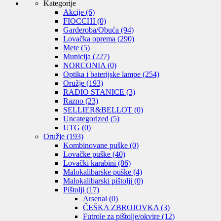
Kategorije
Akcije
(6)
FIOCCHI
(0)
Garderoba/Obuća
(94)
Lovačka oprema
(290)
Mete
(5)
Municija
(227)
NORCONIA
(0)
Optika i baterijske lampe
(254)
Oružje
(193)
RADIO STANICE
(3)
Razno
(23)
SELLIER&BELLOT
(0)
Uncategorized
(5)
UTG
(0)
Oružje
(193)
Kombinovane puške
(0)
Lovačke puške
(40)
Lovački karabini
(86)
Malokalibarske puške
(4)
Malokalibarski pištolji
(0)
Pištolji
(17)
Arsenal
(0)
ČEŠKA ZBROJOVKA
(3)
Futrole za pištolje/okvire
(12)