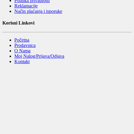
Politika privatnosti
Reklamacije
Način plaćanja i isporuke
Korisni Linkovi
Početna
Prodavnica
O Nama
Moj Nalog/Prijava/Odjava
Kontakt