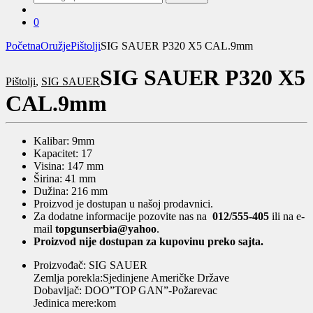
za:
0
Početna
Oružje
Pištolji
SIG SAUER P320 X5 CAL.9mm
SIG SAUER P320 X5
Pištolji
,
SIG SAUER
CAL.9mm
Kalibar: 9mm
Kapacitet: 17
Visina: 147 mm
Širina: 41 mm
Dužina: 216 mm
Proizvod je dostupan u našoj prodavnici.
Za dodatne informacije pozovite nas na
012/555-405
ili na e-
mail
topgunserbia@yahoo
.
Proizvod nije dostupan za kupovinu preko sajta.
Proizvođač: SIG SAUER
Zemlja porekla:Sjedinjene Američke Države
Dobavljač: DOO”TOP GAN”-Požarevac
Jedinica mere:kom