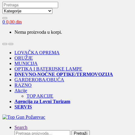
Search
for:
0
0,00
din
Nema proizvoda u korpi.
Open
Close
LOVAČKA OPREMA
ORUŽJE
MUNICIJA
OPTIKA I BATERIJSKE LAMPE
DNEVNO-NOĆNE OPTIKE/TERMOVOZIJA
GARDEROBA/OBUĆA
RAZNO
Akcije
TOP AKCIJE
Agencija za Lovni Turizam
SERVIS
Search
Pretraga
Pretraži