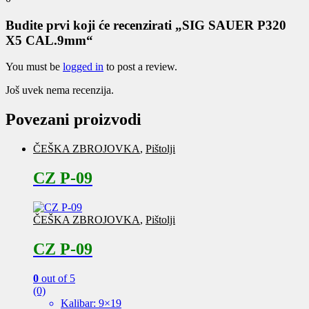
Budite prvi koji će recenzirati „SIG SAUER P320
X5 CAL.9mm“
You must be
logged in
to post a review.
Još uvek nema recenzija.
Povezani proizvodi
ČEŠKA ZBROJOVKA
,
Pištolji
CZ P-09
ČEŠKA ZBROJOVKA
,
Pištolji
CZ P-09
0
out of 5
(0)
Kalibar: 9×19