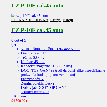
CZ P-10F cal.45 auto
ČEŠKA ZBROJOVKA
,
Oružje
,
Pištolji
CZ P-10F cal.45 auto
0
out of 5
(0)
Visina / širina / dužina: 150/34/207 mm
Dužina cevi: 114 mm
Težina: 0,83 kg
Kalibar: 45 auto
Kapacitet magazina: 13 (45 Auto)
DOO”TOP-GAN” se trudi da opisi, slike i specifikacije
proizvoda budu potpuno verodostojni.
Proizvođač:ČZ
Zemlja porekla:Češka
Dobavljač:DOO”TOP GAN”
Jedinica mere:kom
SKU: n/a
94.500,00
din