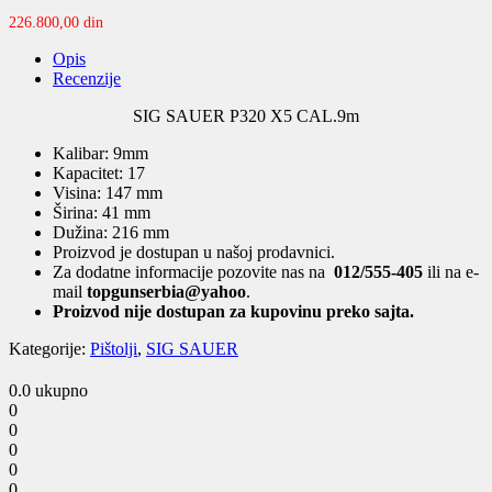
226.800,00
din
Opis
Recenzije
SIG SAUER P320 X5 CAL.9m
Kalibar: 9mm
Kapacitet: 17
Visina: 147 mm
Širina: 41 mm
Dužina: 216 mm
Proizvod je dostupan u našoj prodavnici.
Za dodatne informacije pozovite nas na
012/555-405
ili na e-
mail
topgunserbia@yahoo
.
Proizvod nije dostupan za kupovinu preko sajta.
Kategorije:
Pištolji
,
SIG SAUER
0.0
ukupno
0
0
0
0
0