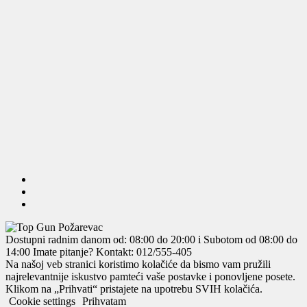
Dostupni radnim danom od: 08:00 do 20:00 i Subotom od 08:00 do
14:00
Imate pitanje? Kontakt: 012/555-405
Na našoj veb stranici koristimo kolačiće da bismo vam pružili
najrelevantnije iskustvo pamteći vaše postavke i ponovljene posete.
Klikom na „Prihvati“ pristajete na upotrebu SVIH kolačića.
Cookie settings
Prihvatam