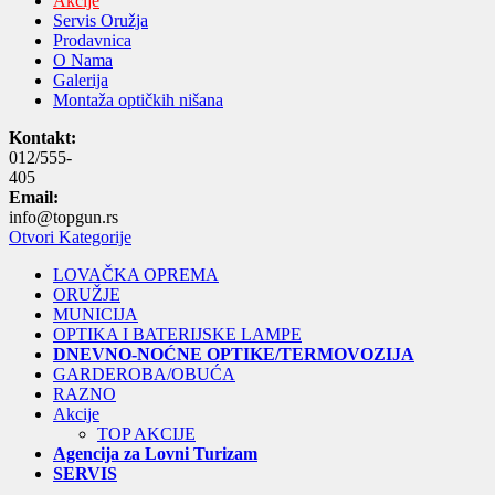
Akcije
Servis Oružja
Prodavnica
O Nama
Galerija
Montaža optičkih nišana
Kontakt:
012/555-
405
Email:
info@topgun.rs
Otvori Kategorije
LOVAČKA OPREMA
ORUŽJE
MUNICIJA
OPTIKA I BATERIJSKE LAMPE
DNEVNO-NOĆNE OPTIKE/TERMOVOZIJA
GARDEROBA/OBUĆA
RAZNO
Akcije
TOP AKCIJE
Agencija za Lovni Turizam
SERVIS