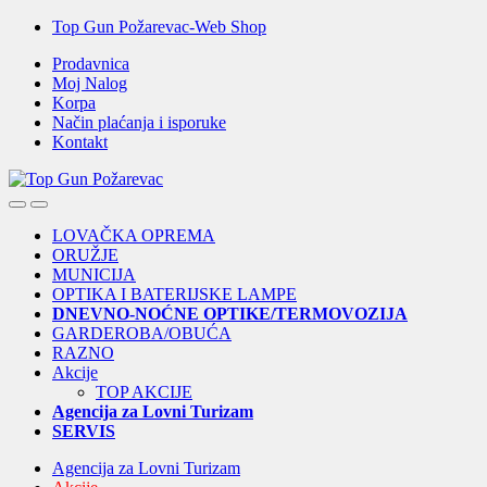
Skip
Skip
Top Gun Požarevac-Web Shop
to
to
Prodavnica
navigation
content
Moj Nalog
Korpa
Način plaćanja i isporuke
Kontakt
Open
Close
LOVAČKA OPREMA
ORUŽJE
MUNICIJA
OPTIKA I BATERIJSKE LAMPE
DNEVNO-NOĆNE OPTIKE/TERMOVOZIJA
GARDEROBA/OBUĆA
RAZNO
Akcije
TOP AKCIJE
Agencija za Lovni Turizam
SERVIS
Agencija za Lovni Turizam