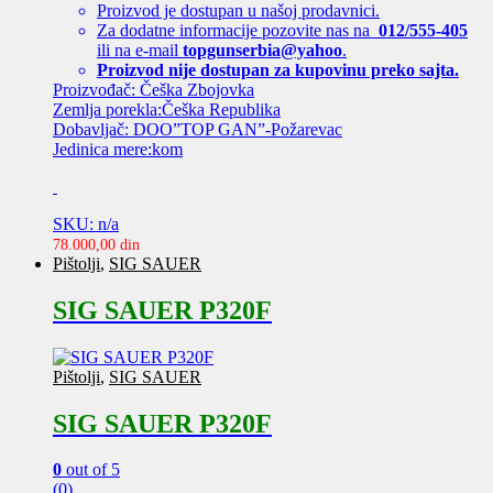
Proizvod je dostupan u našoj prodavnici.
Za dodatne informacije pozovite nas na
012/555-405
ili na e-mail
topgunserbia@yahoo
.
Proizvod nije dostupan za kupovinu preko sajta.
Proizvođač: Češka Zbojovka
Zemlja porekla:Češka Republika
Dobavljač: DOO”TOP GAN”-Požarevac
Jedinica mere:kom
SKU: n/a
78.000,00
din
Pištolji
,
SIG SAUER
SIG SAUER P320F
Pištolji
,
SIG SAUER
SIG SAUER P320F
0
out of 5
(0)