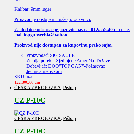
Kalibar: 9mm luger
Proizvod je dostupan u našoj prodavnici.
Za dodatne informacije pozovite nas na
012/555-405
ili na e-
mail
topgunserbia@yahoo
.
Proizvod nije dostupan za kupovinu preko sajta.
Proizvođač: SIG SAUER
Zemlja porekla:Sjedinjene Američke Države
Dobavljač: DOO”TOP GAN”-Požarevac
Jedinica mere:kom
SKU: n/a
122.800,00
din
ČEŠKA ZBROJOVKA
,
Pištolji
CZ P-10C
ČEŠKA ZBROJOVKA
,
Pištolji
CZ P-10C