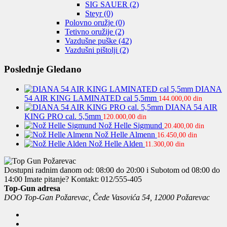
SIG SAUER
(2)
Steyr
(0)
Polovno oružje
(0)
Tetivno oružije
(2)
Vazdušne puške
(42)
Vazdušni pištolji
(2)
Poslednje Gledano
DIANA
54 AIR KING LAMINATED cal 5,5mm
144.000,00
din
DIANA 54 AIR
KING PRO cal. 5,5mm
120.000,00
din
Nož Helle Sigmund
20.400,00
din
Nož Helle Almenn
16.450,00
din
Nož Helle Alden
11.300,00
din
Dostupni radnim danom od: 08:00 do 20:00 i Subotom od 08:00 do
14:00
Imate pitanje? Kontakt: 012/555-405
Top-Gun adresa
DOO Top-Gan Požarevac, Čede Vasovića 54, 12000 Požarevac