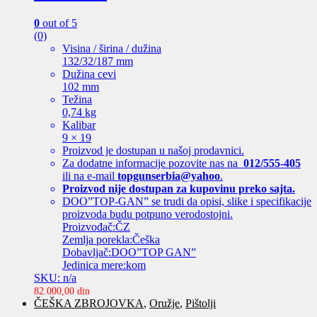
0
out of 5
(0)
Visina / širina / dužina
132/32/187 mm
Dužina cevi
102 mm
Težina
0,74 kg
Kalibar
9 × 19
Proizvod je dostupan u našoj prodavnici.
Za dodatne informacije pozovite nas na
012/555-405
ili na e-mail
topgunserbia@yahoo
.
Proizvod nije dostupan za kupovinu preko sajta.
DOO”TOP-GAN” se trudi da opisi, slike i specifikacije
proizvoda budu potpuno verodostojni.
Proizvođač:ČZ
Zemlja porekla:Češka
Dobavljač:DOO”TOP GAN”
Jedinica mere:kom
SKU: n/a
82.000,00
din
ČEŠKA ZBROJOVKA
,
Oružje
,
Pištolji