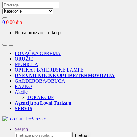
Search
for:
0
0,00
din
Nema proizvoda u korpi.
Open
Close
LOVAČKA OPREMA
ORUŽJE
MUNICIJA
OPTIKA I BATERIJSKE LAMPE
DNEVNO-NOĆNE OPTIKE/TERMOVOZIJA
GARDEROBA/OBUĆA
RAZNO
Akcije
TOP AKCIJE
Agencija za Lovni Turizam
SERVIS
Search
Pretraga
Pretraži