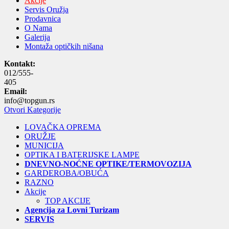
Akcije
Servis Oružja
Prodavnica
O Nama
Galerija
Montaža optičkih nišana
Kontakt:
012/555-
405
Email:
info@topgun.rs
Otvori Kategorije
LOVAČKA OPREMA
ORUŽJE
MUNICIJA
OPTIKA I BATERIJSKE LAMPE
DNEVNO-NOĆNE OPTIKE/TERMOVOZIJA
GARDEROBA/OBUĆA
RAZNO
Akcije
TOP AKCIJE
Agencija za Lovni Turizam
SERVIS