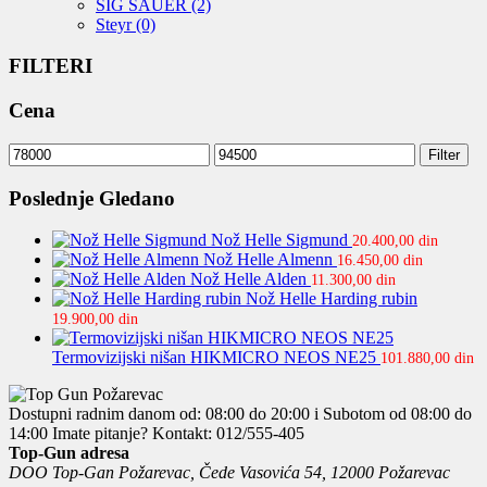
SIG SAUER
(2)
Steyr
(0)
FILTERI
Cena
Minimalna
Maksimalna
Filter
cena
cena
Poslednje Gledano
Nož Helle Sigmund
20.400,00
din
Nož Helle Almenn
16.450,00
din
Nož Helle Alden
11.300,00
din
Nož Helle Harding rubin
19.900,00
din
Termovizijski nišan HIKMICRO NEOS NE25
101.880,00
din
Dostupni radnim danom od: 08:00 do 20:00 i Subotom od 08:00 do
14:00
Imate pitanje? Kontakt: 012/555-405
Top-Gun adresa
DOO Top-Gan Požarevac, Čede Vasovića 54, 12000 Požarevac