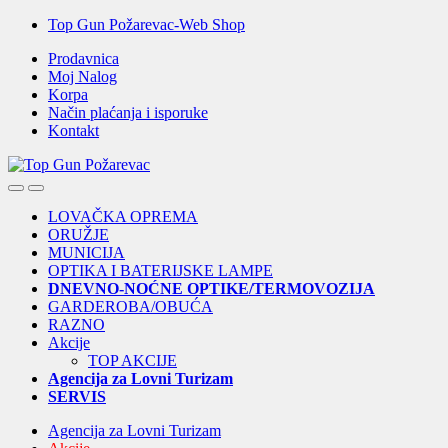
Skip
Skip
Top Gun Požarevac-Web Shop
to
to
Prodavnica
navigation
content
Moj Nalog
Korpa
Način plaćanja i isporuke
Kontakt
Open
Close
LOVAČKA OPREMA
ORUŽJE
MUNICIJA
OPTIKA I BATERIJSKE LAMPE
DNEVNO-NOĆNE OPTIKE/TERMOVOZIJA
GARDEROBA/OBUĆA
RAZNO
Akcije
TOP AKCIJE
Agencija za Lovni Turizam
SERVIS
Agencija za Lovni Turizam