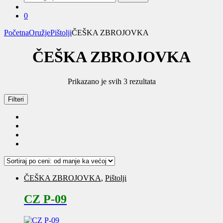
za:
0
Početna
Oružje
Pištolji
ČEŠKA ZBROJOVKA
ČEŠKA ZBROJOVKA
Sortirano
Prikazano je svih 3 rezultata
po
ceni:
Filteri
od
niže
ka
višoj
ČEŠKA ZBROJOVKA
,
Pištolji
CZ P-09