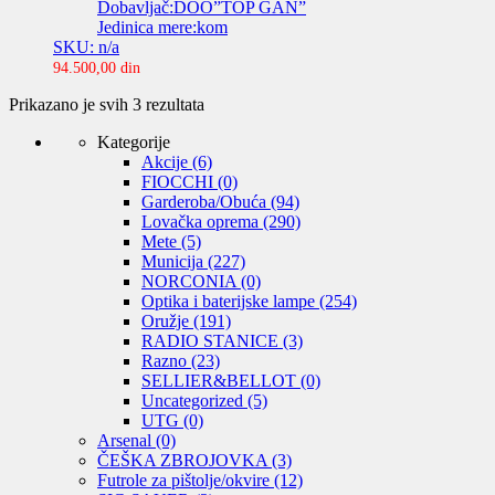
Dobavljač:DOO”TOP GAN”
Jedinica mere:kom
SKU: n/a
94.500,00
din
Sortirano
Prikazano je svih 3 rezultata
po
Kategorije
ceni:
Akcije
(6)
od
FIOCCHI
(0)
niže
Garderoba/Obuća
(94)
ka
Lovačka oprema
(290)
višoj
Mete
(5)
Municija
(227)
NORCONIA
(0)
Optika i baterijske lampe
(254)
Oružje
(191)
RADIO STANICE
(3)
Razno
(23)
SELLIER&BELLOT
(0)
Uncategorized
(5)
UTG
(0)
Arsenal
(0)
ČEŠKA ZBROJOVKA
(3)
Futrole za pištolje/okvire
(12)