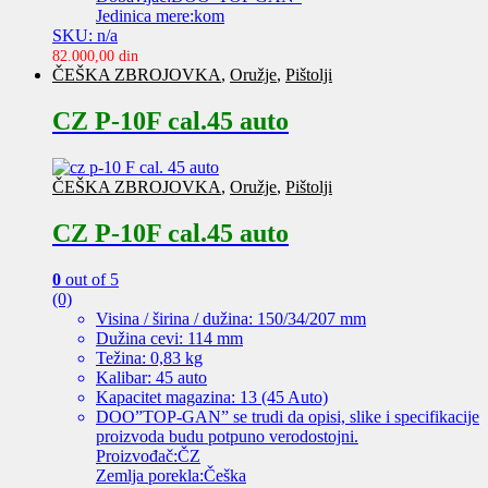
Jedinica mere:kom
SKU: n/a
82.000,00
din
ČEŠKA ZBROJOVKA
,
Oružje
,
Pištolji
CZ P-10F cal.45 auto
ČEŠKA ZBROJOVKA
,
Oružje
,
Pištolji
CZ P-10F cal.45 auto
0
out of 5
(0)
Visina / širina / dužina: 150/34/207 mm
Dužina cevi: 114 mm
Težina: 0,83 kg
Kalibar: 45 auto
Kapacitet magazina: 13 (45 Auto)
DOO”TOP-GAN” se trudi da opisi, slike i specifikacije
proizvoda budu potpuno verodostojni.
Proizvođač:ČZ
Zemlja porekla:Češka