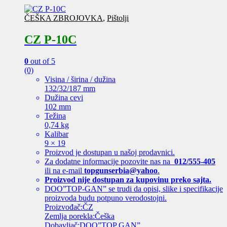
ČEŠKA ZBROJOVKA
,
Pištolji
CZ P-10C
0
out of 5
(0)
Visina / širina / dužina
132/32/187 mm
Dužina cevi
102 mm
Težina
0,74 kg
Kalibar
9 × 19
Proizvod je dostupan u našoj prodavnici.
Za dodatne informacije pozovite nas na
012/555-405
ili na e-mail
topgunserbia@yahoo
.
Proizvod nije dostupan za kupovinu preko sajta.
DOO”TOP-GAN” se trudi da opisi, slike i specifikacije
proizvoda budu potpuno verodostojni.
Proizvođač:ČZ
Zemlja porekla:Češka
Dobavljač:DOO”TOP GAN”