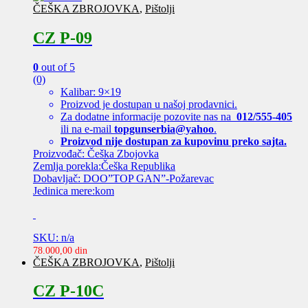
ČEŠKA ZBROJOVKA
,
Pištolji
CZ P-09
0
out of 5
(0)
Kalibar: 9×19
Proizvod je dostupan u našoj prodavnici.
Za dodatne informacije pozovite nas na
012/555-405
ili na e-mail
topgunserbia@yahoo
.
Proizvod nije dostupan za kupovinu preko sajta.
Proizvođač: Češka Zbojovka
Zemlja porekla:Češka Republika
Dobavljač: DOO”TOP GAN”-Požarevac
Jedinica mere:kom
SKU: n/a
78.000,00
din
ČEŠKA ZBROJOVKA
,
Pištolji
CZ P-10C