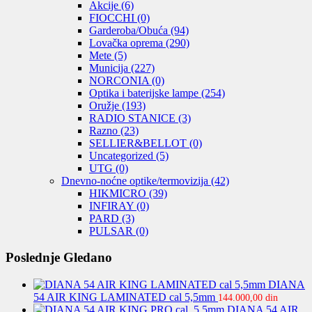
Akcije
(6)
FIOCCHI
(0)
Garderoba/Obuća
(94)
Lovačka oprema
(290)
Mete
(5)
Municija
(227)
NORCONIA
(0)
Optika i baterijske lampe
(254)
Oružje
(193)
RADIO STANICE
(3)
Razno
(23)
SELLIER&BELLOT
(0)
Uncategorized
(5)
UTG
(0)
Dnevno-noćne optike/termovizija
(42)
HIKMICRO
(39)
INFIRAY
(0)
PARD
(3)
PULSAR
(0)
Poslednje Gledano
DIANA
54 AIR KING LAMINATED cal 5,5mm
144.000,00
din
DIANA 54 AIR