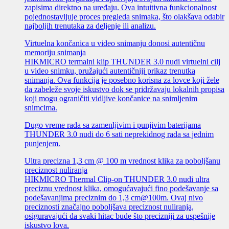
zapisima direktno na uređaju. Ova intuitivna funkcionalnost
pojednostavljuje proces pregleda snimaka, što olakšava odabir
najboljih trenutaka za deljenje ili analizu.
Virtuelna končanica u video snimanju donosi autentičnu
memoriju snimanja
HIKMICRO termalni klip THUNDER 3.0 nudi virtuelni cilj
u video snimku, pružajući autentičniji prikaz trenutka
snimanja. Ova funkcija je posebno korisna za lovce koji žele
da zabeleže svoje iskustvo dok se pridržavaju lokalnih propisa
koji mogu ograničiti vidljive končanice na snimljenim
snimcima.
Dugo vreme rada sa zamenljivim i punjivim baterijama
THUNDER 3.0 nudi do 6 sati neprekidnog rada sa jednim
punjenjem.
Ultra precizna 1,3 cm @ 100 m vrednost klika za poboljšanu
preciznost nuliranja
HIKMICRO Thermal Clip-on THUNDER 3.0 nudi ultra
preciznu vrednost klika, omogućavajući fino podešavanje sa
podešavanjima preciznim do 1,3 cm@100m. Ovaj nivo
preciznosti značajno poboljšava preciznost nuliranja,
osiguravajući da svaki hitac bude što precizniji za uspešnije
iskustvo lova.