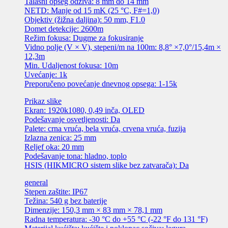
Talasni opseg odziva: 8 mm do 14 mm
NETD: Manje od 15 mK (25 °C, F#=1,0)
Objektiv (žižna daljina): 50 mm, F1.0
Domet detekcije: 2600m
Režim fokusa: Dugme za fokusiranje
Vidno polje (V × V), stepeni/m na 100m: 8,8° ×7,0°/15,4m ×
12,3m
Min. Udaljenost fokusa: 10m
Uvećanje: 1k
Preporučeno povećanje dnevnog opsega: 1-15k
Prikaz slike
Ekran: 1920k1080, 0,49 inča, OLED
Podešavanje osvetljenosti: Da
Palete: crna vruća, bela vruća, crvena vruća, fuzija
Izlazna zenica: 25 mm
Reljef oka: 20 mm
Podešavanje tona: hladno, toplo
HSIS (HIKMICRO sistem slike bez zatvarača): Da
general
Stepen zaštite: IP67
Težina: 540 g bez baterije
Dimenzije: 150,3 mm × 83 mm × 78,1 mm
Radna temperatura: -30 °C do +55 °C (-22 °F do 131 °F)