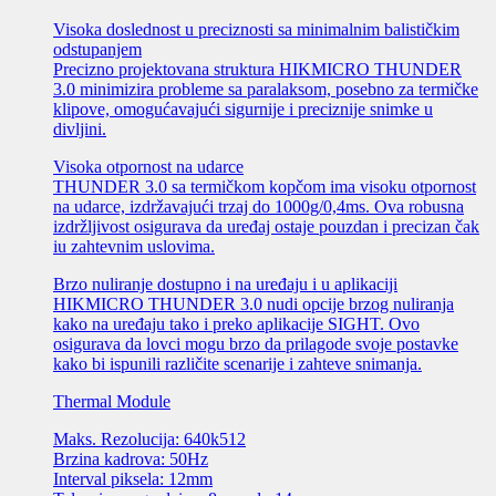
Visoka doslednost u preciznosti sa minimalnim balističkim
odstupanjem
Precizno projektovana struktura HIKMICRO THUNDER
3.0 minimizira probleme sa paralaksom, posebno za termičke
klipove, omogućavajući sigurnije i preciznije snimke u
divljini.
Visoka otpornost na udarce
THUNDER 3.0 sa termičkom kopčom ima visoku otpornost
na udarce, izdržavajući trzaj do 1000g/0,4ms. Ova robusna
izdržljivost osigurava da uređaj ostaje pouzdan i precizan čak
iu zahtevnim uslovima.
Brzo nuliranje dostupno i na uređaju i u aplikaciji
HIKMICRO THUNDER 3.0 nudi opcije brzog nuliranja
kako na uređaju tako i preko aplikacije SIGHT. Ovo
osigurava da lovci mogu brzo da prilagode svoje postavke
kako bi ispunili različite scenarije i zahteve snimanja.
Thermal Module
Maks. Rezolucija: 640k512
Brzina kadrova: 50Hz
Interval piksela: 12mm