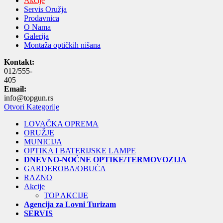
Akcije
Servis Oružja
Prodavnica
O Nama
Galerija
Montaža optičkih nišana
Kontakt:
012/555-
405
Email:
info@topgun.rs
Otvori Kategorije
LOVAČKA OPREMA
ORUŽJE
MUNICIJA
OPTIKA I BATERIJSKE LAMPE
DNEVNO-NOĆNE OPTIKE/TERMOVOZIJA
GARDEROBA/OBUĆA
RAZNO
Akcije
TOP AKCIJE
Agencija za Lovni Turizam
SERVIS