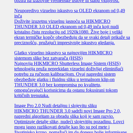
obzira na izazovne vremenske uslove ili slabu vidljivost.
Neuporedivo vizuelno iskustvo sa OLED ekranom od 0,49
inča
Doživite izuzetnu vizuelnu jasnoću sa HIKMICRO
THUNDER 3.0 OLED ekranom od 0,49 inča koji nudi
kristalno čistu rezoluciju od 1920k1080. Žive boje i veliki
ekran termičke kopče obezbeđuju da se svaki detalj prikaže sa
preciznošću, pružajući impresivnije iskustvo gledanja.
Glatko vizuelno iskustvo sa najnovijim HIKMICRO
sistemom slike bez zatvarača (HSIS)
Najnovija HIKMICRO Shutterless Image Sistem (HSIS)
tehnologija pruža neprekidan vizuelni doživljaj eliminišući
potrebu za ručnom kalibracijom. Ovaj napredni sistem
obezbeđuje glatku i fluidnu sliku u termalnom klip-on
THUNDER 3.0 bez kompromisa po kvalitetu,
omogućavajući korisnicima da ostanu fokusirani tokom
kritičnih trenutaka.
Image Pro 2.0 Nudi detaljnu i slojevitu sliku
HIKMICRO THUNDER 3.0 sadrži novi Image Pro 2.0,
napredni algoritam za obradu slika koji je sam razvio.
Optimizuje detalje slike, nudeći slojevitiju pozadinu. Lovci
mogu jasno razlikovati detalje kao što su pol mete i
životinjsko krzno, pomažući im da donesu bolje informisane