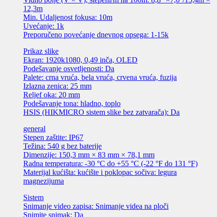
12,3m
Min. Udaljenost fokusa: 10m
Uvećanje: 1k
Preporučeno povećanje dnevnog opsega: 1-15k
Prikaz slike
Ekran: 1920k1080, 0,49 inča, OLED
Podešavanje osvetljenosti: Da
Palete: crna vruća, bela vruća, crvena vruća, fuzija
Izlazna zenica: 25 mm
Reljef oka: 20 mm
Podešavanje tona: hladno, toplo
HSIS (HIKMICRO sistem slike bez zatvarača): Da
general
Stepen zaštite: IP67
Težina: 540 g bez baterije
Dimenzije: 150,3 mm × 83 mm × 78,1 mm
Radna temperatura: -30 °C do +55 °C (-22 °F do 131 °F)
Materijal kućišta: kućište i poklopac sočiva: legura
magnezijuma
Sistem
Snimanje video zapisa: Snimanje videa na ploči
Snimite snimak: Da