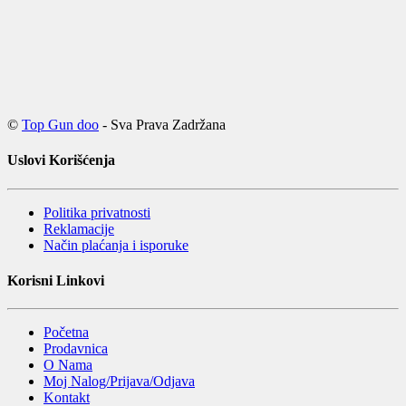
©
Top Gun doo
- Sva Prava Zadržana
Uslovi Korišćenja
Politika privatnosti
Reklamacije
Način plaćanja i isporuke
Korisni Linkovi
Početna
Prodavnica
O Nama
Moj Nalog/Prijava/Odjava
Kontakt