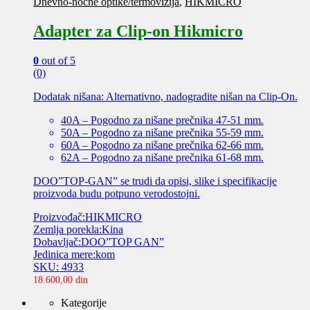
Dnevno-noćne optike/termovizija
,
HIKMICRO
Adapter za Clip-on Hikmicro
0
out of 5
(0)
Dodatak nišana: Alternativno, nadogradite nišan na Clip-On.
40A – Pogodno za nišane prečnika 47-51 mm.
50A – Pogodno za nišane prečnika 55-59 mm.
60A – Pogodno za nišane prečnika 62-66 mm.
62A – Pogodno za nišane prečnika 61-68 mm.
DOO”TOP-GAN” se trudi da opisi, slike i specifikacije
proizvoda budu potpuno verodostojni.
Proizvođač:HIKMICRO
Zemlja porekla:Kina
Dobavljač:DOO”TOP GAN”
Jedinica mere:kom
SKU: 4933
18.600,00
din
Kategorije