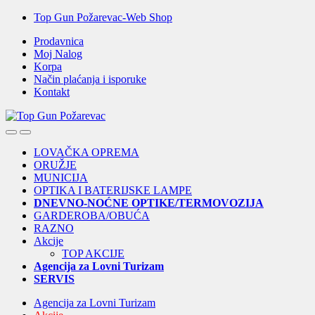
Skip
Skip
Top Gun Požarevac-Web Shop
to
to
Prodavnica
navigation
content
Moj Nalog
Korpa
Način plaćanja i isporuke
Kontakt
Open
Close
LOVAČKA OPREMA
ORUŽJE
MUNICIJA
OPTIKA I BATERIJSKE LAMPE
DNEVNO-NOĆNE OPTIKE/TERMOVOZIJA
GARDEROBA/OBUĆA
RAZNO
Akcije
TOP AKCIJE
Agencija za Lovni Turizam
SERVIS
Agencija za Lovni Turizam