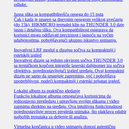
odluke.
Jasna slika sa kompatibilnošću opsega do 15 puta
Čak i kada je uparen sa dnevnim opsegom velikog uvećanja
(do 15k), HIKMICRO termalni klip na THUNDER 3.0 daje
jasnu i detaljnu sliku. Ova kompatibilnost osigurava da
korisnici mogu održavati preciznost i jasnoću na većim
udaljenostima, poboljšavajući ukupno iskustvo snimanja.
Inovativni LRF modul u dizajnu sočiva za kompaktniji i
estetskiji izgled
Inovativni dizajn sa jednim okvirom sočiva THUNDER 3.0
sa termičkom kopčom integriše laserski daljinomer iza sočiva
objektiva, pojednostavljujući izgled uređaja. Ovaj kompaktni
dizajn ne samo da smanjuje zapreminu, već i poboljšava
upotrebljivost, nudeći kompaktniji i estetski prijatan izgled.
Lokalni album za praktično gledanje
Funkcija lokalnog albuma omogućava korisnicima da
jednostavno pregledaju i upravljaju svojim slikama i video
zapisima direktno na uređaju. Ova intuitivna funkcionalnost
pojednostavljuje proces pregleda snimaka, što olakšava odabir
najboljih trenutaka za deljenje ili analizu.
Virtuelna končanica u video snimanju donosi autentičnu