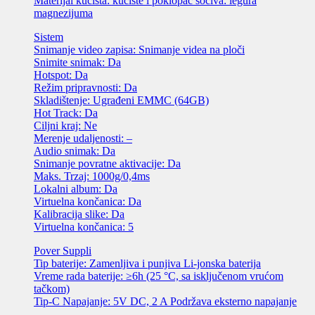
Materijal kućišta: kućište i poklopac sočiva: legura
magnezijuma
Sistem
Snimanje video zapisa: Snimanje videa na ploči
Snimite snimak: Da
Hotspot: Da
Režim pripravnosti: Da
Skladištenje: Ugrađeni EMMC (64GB)
Hot Track: Da
Ciljni kraj: Ne
Merenje udaljenosti: –
Audio snimak: Da
Snimanje povratne aktivacije: Da
Maks. Trzaj: 1000g/0,4ms
Lokalni album: Da
Virtuelna končanica: Da
Kalibracija slike: Da
Virtuelna končanica: 5
Pover Suppli
Tip baterije: Zamenljiva i punjiva Li-jonska baterija
Vreme rada baterije: ≥6h (25 °C, sa isključenom vrućom
tačkom)
Tip-C Napajanje: 5V DC, 2 A Podržava eksterno napajanje