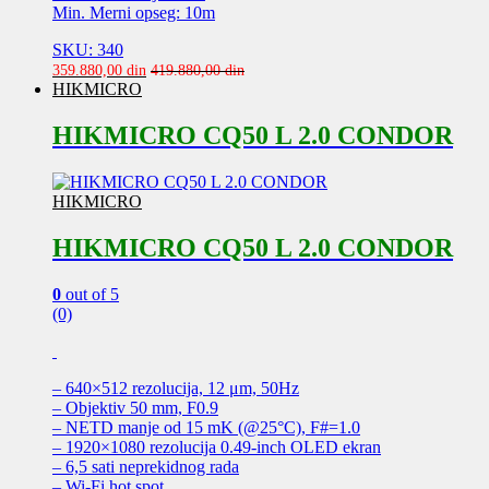
Min. Merni opseg: 10m
SKU: 340
359.880,00
din
419.880,00
din
HIKMICRO
HIKMICRO CQ50 L 2.0 CONDOR
HIKMICRO
HIKMICRO CQ50 L 2.0 CONDOR
0
out of 5
(0)
– 640×512 rezolucija, 12 μm, 50Hz
– Objektiv 50 mm, F0.9
– NETD manje od 15 mK (@25°C), F#=1.0
– 1920×1080 rezolucija 0.49-inch OLED ekran
– 6,5 sati neprekidnog rada
– Wi-Fi hot spot