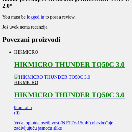
2.0“
You must be
logged in
to post a review.
Još uvek nema recenzija.
Povezani proizvodi
HIKMICRO
HIKMICRO THUNDER TQ50C 3.0
HIKMICRO
HIKMICRO THUNDER TQ50C 3.0
0
out of 5
(0)
Veća toplotna osetljivost (NETD<15mK) obezbeđuje
zadivljujuću jasnoću slike