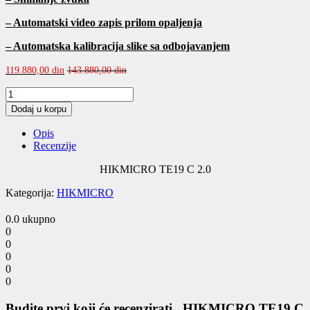
– Automatski video zapis prilom opaljenja
– Automatska kalibracija slike sa odbojavanjem
119.880,00
din
143.880,00
din
HIKMICRO
TE19
Dodaj u korpu
C
2.0
Opis
quantity
Recenzije
HIKMICRO TE19 C 2.0
Kategorija:
HIKMICRO
0.0
ukupno
0
0
0
0
0
Budite prvi koji će recenzirati „HIKMICRO TE19 C