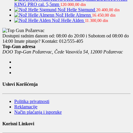
KING PRO cal. 5,5mm
120.000,00
din
Nož Helle Sigmund
20.400,00
din
Nož Helle Almenn
16.450,00
din
Nož Helle Alden
11.300,00
din
Dostupni radnim danom od: 08:00 do 20:00 i Subotom od 08:00 do
14:00
Imate pitanje? Kontakt: 012/555-405
Top-Gun adresa
DOO Top-Gan Požarevac, Čede Vasovića 54, 12000 Požarevac
Uslovi Korišćenja
Politika privatnosti
Reklamacije
Način plaćanja i isporuke
Korisni Linkovi