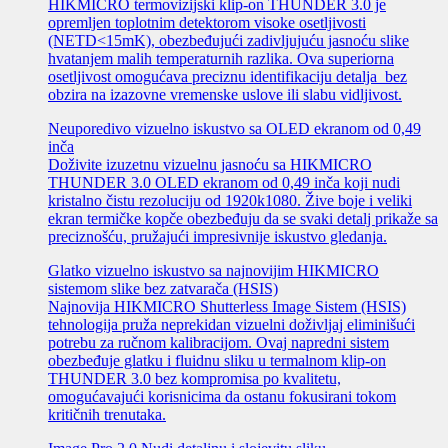
HIKMICRO termovizijski klip-on THUNDER 3.0 je
opremljen toplotnim detektorom visoke osetljivosti
(NETD<15mK), obezbeđujući zadivljujuću jasnoću slike
hvatanjem malih temperaturnih razlika. Ova superiorna
osetljivost omogućava preciznu identifikaciju detalja bez
obzira na izazovne vremenske uslove ili slabu vidljivost.
Neuporedivo vizuelno iskustvo sa OLED ekranom od 0,49
inča
Doživite izuzetnu vizuelnu jasnoću sa HIKMICRO
THUNDER 3.0 OLED ekranom od 0,49 inča koji nudi
kristalno čistu rezoluciju od 1920k1080. Žive boje i veliki
ekran termičke kopče obezbeđuju da se svaki detalj prikaže sa
preciznošću, pružajući impresivnije iskustvo gledanja.
Glatko vizuelno iskustvo sa najnovijim HIKMICRO
sistemom slike bez zatvarača (HSIS)
Najnovija HIKMICRO Shutterless Image Sistem (HSIS)
tehnologija pruža neprekidan vizuelni doživljaj eliminišući
potrebu za ručnom kalibracijom. Ovaj napredni sistem
obezbeđuje glatku i fluidnu sliku u termalnom klip-on
THUNDER 3.0 bez kompromisa po kvalitetu,
omogućavajući korisnicima da ostanu fokusirani tokom
kritičnih trenutaka.