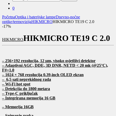
za:
0
Početna
Optika i baterijske lampe
Dnevno-noćne
optike/termovizija
HIKMICRO
HIKMICRO TE19 C 2.0
-
17%
HIKMICRO TE19 C 2.0
HIKMICRO
– 256×192 rezolucija, 12 μm, visoko osjetljivi detektor
– Adaptivni AGC, DDE, 3D DNR,
NETD <
20 mk
(@25°C),
F#=1.0
– 1024 × 768 rezolucija 0.39-inch OLED ekran
– 6,5 sati neprekidnog rada
– Wi-Fi hot spot
– Detekcija do 1800 metara
– Type-C priključak
– Integrirana memorija 16 GB
– Memorija 16GB
– Snimanje zvuka