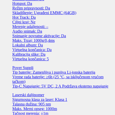
Hotspot: Da
Režim pripravnosti: Da
Skladištenje: Ugrađeni EMMC (64GB)
Hot Track: Da
Ciljni kraj: Ne
Merenje udaljenosti: –
Audio snimak: Da
Snimanje povratne aktivacije: Da
Maks. Trzaj: 1000g/0,4ms
Lokalni album: Da
Virtuelna končanica: Da
Kalibracija slike: Da
Virtuelna končanica: 5
Pover Suppli
Tip baterije: Zamenljiva i punjiva Li-jonska baterija
Vreme rada baterije: ≥6h (25 °C, sa isključenom vrućom
tačkom)
Tip-C Napajanje: 5V DC, 2 A Podržava eksterno napajanje
Laserski daljinomer
Sigurnosna klasa za laser: Klasa 1
Talasna dužina: 905 nm
Maks. Merni opseg: 1000m
Tačnost merenja: ±1m