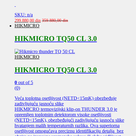
SKU: n/a
299.880,00
din
359.880,00
din
HIKMICRO
HIKMICRO TQ50 CL 3.0
HIKMICRO
HIKMICRO TQ50 CL 3.0
0
out of 5
(0)
Veća toplotna osetljivost (NETD<15mK) obezbeđuje
zadivljujuću jasnoću slike
HIKMICRO termovizijski klip-on THUNDER 3.0 je
opremljen toplotnim detektorom visoke osetljivosti
(NETD<15mK), obezbeđujući zadivljujuću jasnoću slike
hvatanjem malih temperaturnih razlika. Ova superiorna
osetljivost omogućava preciznu identifikaciju detalja bez