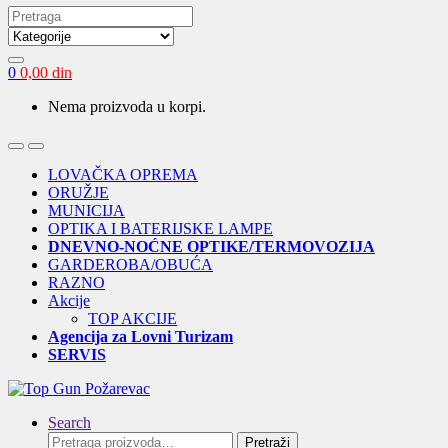
Search
for:
0
0,00
din
Nema proizvoda u korpi.
Open
Close
LOVAČKA OPREMA
ORUŽJE
MUNICIJA
OPTIKA I BATERIJSKE LAMPE
DNEVNO-NOĆNE OPTIKE/TERMOVOZIJA
GARDEROBA/OBUĆA
RAZNO
Akcije
TOP AKCIJE
Agencija za Lovni Turizam
SERVIS
Search
Pretraga
Pretraži