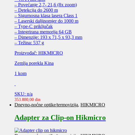
– Povećanje 2,7- 21,6 (8x zoom)
– Detekcija do 2600 m
– Sigurnosna klasa lasera Class 1
– Laserski daljinomjer do 1000 m
– Type-C priključak
– Integrirana memorija 64 GB
– Dimenzije: 193 x 71,5 x 93,3 mm
– Težina: 537 g
Proizvođač: HIKMICRO
Zemlja porekla Kina
1 kom
SKU: n/a
353.880,00
din
Dnevno-noćne optike/termovizija
,
HIKMICRO
Adapter za Clip-on Hikmicro