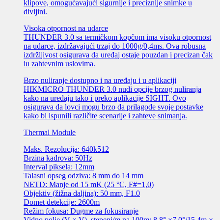
klipove, omogućavajući sigurnije i preciznije snimke u
divljini.
Visoka otpornost na udarce
THUNDER 3.0 sa termičkom kopčom ima visoku otpornost
na udarce, izdržavajući trzaj do 1000g/0,4ms. Ova robusna
izdržljivost osigurava da uređaj ostaje pouzdan i precizan čak
iu zahtevnim uslovima.
Brzo nuliranje dostupno i na uređaju i u aplikaciji
HIKMICRO THUNDER 3.0 nudi opcije brzog nuliranja
kako na uređaju tako i preko aplikacije SIGHT. Ovo
osigurava da lovci mogu brzo da prilagode svoje postavke
kako bi ispunili različite scenarije i zahteve snimanja.
Thermal Module
Maks. Rezolucija: 640k512
Brzina kadrova: 50Hz
Interval piksela: 12mm
Talasni opseg odziva: 8 mm do 14 mm
NETD: Manje od 15 mK (25 °C, F#=1,0)
Objektiv (žižna daljina): 50 mm, F1.0
Domet detekcije: 2600m
Režim fokusa: Dugme za fokusiranje
Vidno polje (V × V), stepeni/m na 100m: 8,8° ×7,0°/15,4m ×