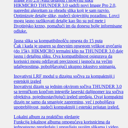
Image Pro 2.0 Nudi detaljnu i slojevitu sliku
HIKMICRO THUNDER 3.0 sadrži novi Image Pro 2.0,
napredni algoritam za obradu slika koji je sam razvio.
Optimizuje detalje slike, nudeći slojevitiju pozadinu. Lovci
mogu jasno razlikovati detalje kao što su pol mete i
životinjsko krzno, pomažući im da donesu bolje informisane
odluke.
Jasna slika sa kompatibilnošću opsega do 15 puta
Čak i kada je uparen sa dnevnim opsegom velikog uvećanja
(do 15k), HIKMICRO termalni klip na THUNDER 3.0 daje
jasnu i detaljnu sliku. Ova kompatibilnost osigurava da
korisnici mogu održavati preciznost i jasnoću na većim
udaljenostima, poboljšavajući ukupno iskustvo snimanja.
Inovativni LRF modul u dizajnu sočiva za kompaktniji i
estetskiji izgled
Inovativni dizajn sa jednim okvirom sočiva THUNDER 3.0
sa termičkom kopčom integriše laserski daljinomer iza sočiva
objektiva, pojednostavljujući izgled uređaja. Ovaj kompaktni
dizajn ne samo da smanjuje zapreminu, već i poboljšava
upotrebljivost, nudeći kompaktniji i estetski prijatan izgled.
Lokalni album za praktično gledanje
Funkcija lokalnog albuma omogućava korisnicima da
jednostavno pregledaju i upravljaju svojim slikama i video