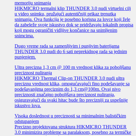
memoriju snimanja
HIKMICRO termalni klip THUNDER 3.0 nudi virtuelni cilj
u video snimku, pružajući autentičniji prikaz trenutka
snimanja. Ova funkcija je posebno korisna za lovce koji žele
da zabeleže svoje iskustvo dok se pridržavaju lokalnih propisa
koji mogu ograničiti vidljive končanice na snimljenim
snimcima.
Dugo vreme rada sa zamenljivim i punjivim baterijama
THUNDER 3.0 nudi do 6 sati neprekidnog rada sa jednim
punjenjem.
Ultra precizna 1,3 cm @ 100 m vrednost klika za poboljšanu
preciznost nuliranja
HIKMICRO Thermal Clip-on THUNDER 3.0 nudi ultra
preciznu vrednost klika, omogućavajući fino podešavanje sa
podešavanjima preciznim do 1,3 cm@100m. Ovaj nivo
preciznosti značajno poboljšava preciznost nuliranja,
osiguravajući da svaki hitac bude što precizniji za uspešnije
iskustvo lova.
Visoka doslednost u preciznosti sa minimalnim balističkim
odstupanjem
Precizno projektovana struktura HIKMICRO THUNDER
3.0 minimizira probleme sa paralaksom, posebno za termičke