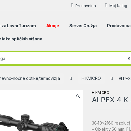
Prodavnica
Moj Nalog
 za Lovni Turizam
Akcije
Servis Oružja
Prodavnica
taža optičkih nišana
r:
nevno-noćne optike/termovizija
HIKMICRO
ALPEX
HIKMICRO
🔍
ALPEX 4 K
3840×2160 rezolucij
– Objektiv 50 mm, F1