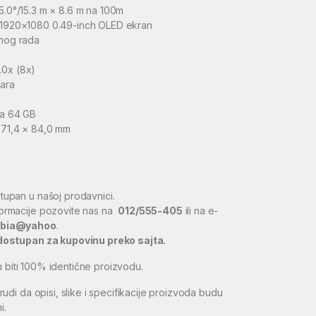
 5.0°/15.3 m × 8.6 m na 100m
a 1920×1080 0.49-inch OLED ekran
dnog rada
.0x (8x)
tara
ja 64 GB
 71,4 × 84,0 mm
tupan u našoj prodavnici.
ormacije pozovite nas na
012/555-405
ili na e-
rbia@yahoo
.
 dostupan za kupovinu preko sajta.
u biti 100% identične proizvodu.
i da opisi, slike i specifikacije proizvoda budu
i.