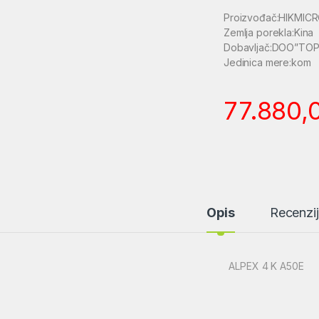
Proizvođač:HIKMIC
Zemlja porekla:Kina
Dobavljač:DOO”TOP
Jedinica mere:kom
77.880,
Opis
Recenzi
ALPEX 4 K A50E