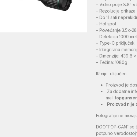
– Vidno polje 8.8° ×
– Rezolucija prikaz
– Do 11 sati nepreki
– Hot spot
– Povećanje 3.5x-28
– Detekcija 1000 me
– Type-C priključak
– Integrirana memori
– Dimenzije: 439,8 ×
– Težina: 1080g
IR nije uključen
Proizvod je dos
Za dodatne inf
mail
topgunse
Proizvod nije
Fotografije ne moraj
DOO”TOP-GAN” se trud
potpuno verodostojn