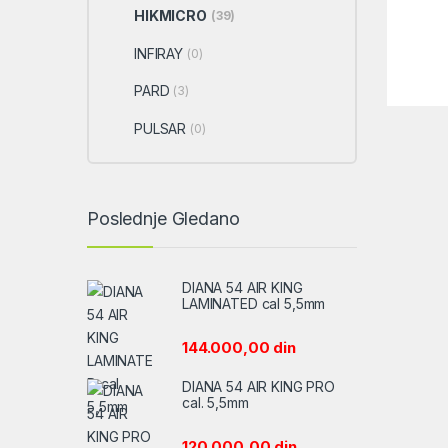
HIKMICRO
(39)
INFIRAY
(0)
PARD
(3)
PULSAR
(0)
Poslednje Gledano
DIANA 54 AIR KING
LAMINATED cal 5,5mm
144.000,00
din
DIANA 54 AIR KING PRO
cal. 5,5mm
120.000,00
din