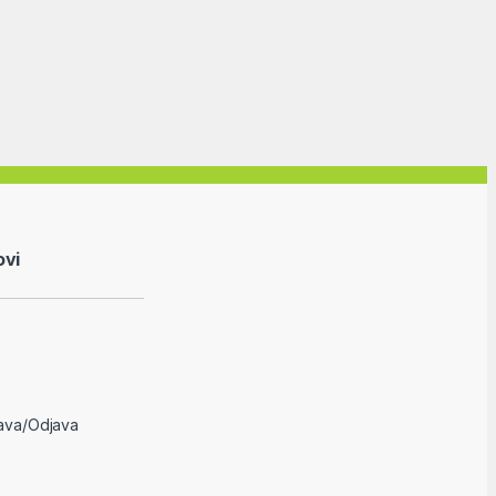
ovi
java/Odjava