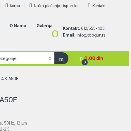
Korpa
Način plaćanja i isporuke
Kontakt
O Nama
Galerija
Kontakt:
012/555-405
Email:
info@topgun.rs
0,00
din
0
 4 K A50E
 A50E
a, 50Hz, 12 μm
.2-2.5