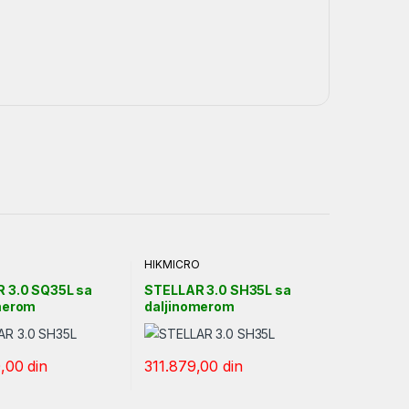
O
HIKMICRO
 3.0 SQ35L sa
STELLAR 3.0 SH35L sa
merom
daljinomerom
0,00
din
311.879,00
din