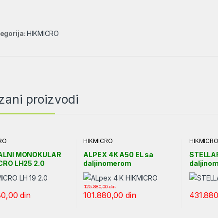
egorija:
HIKMICRO
zani proizvodi
RO
HIKMICRO
HIKMICR
ALNI MONOKULAR
ALPEX 4K A50 EL sa
STELLAR
CRO LH25 2.0
daljinomerom
daljino
125.880,00
din
80,00
din
101.880,00
din
431.88