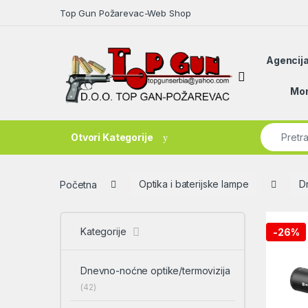
Skip to navigation
Skip to content
Top Gun Požarevac-Web Shop
Agencija
Open
Mon
Search fo
Otvori Kategorije
Početna
Optika i baterijske lampe
D
Kategorije
-
26%
Dnevno-noćne optike/termovizija
(42)