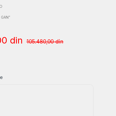
RO
 GAN”
00
din
105.480,00
din
je