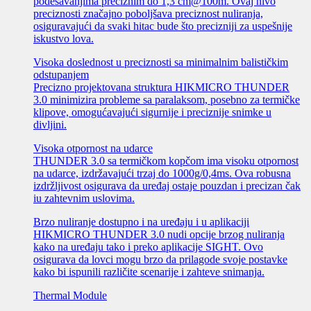
podešavanjima preciznim do 1,3 cm@100m. Ovaj nivo
preciznosti značajno poboljšava preciznost nuliranja,
osiguravajući da svaki hitac bude što precizniji za uspešnije
iskustvo lova.
Visoka doslednost u preciznosti sa minimalnim balističkim
odstupanjem
Precizno projektovana struktura HIKMICRO THUNDER
3.0 minimizira probleme sa paralaksom, posebno za termičke
klipove, omogućavajući sigurnije i preciznije snimke u
divljini.
Visoka otpornost na udarce
THUNDER 3.0 sa termičkom kopčom ima visoku otpornost
na udarce, izdržavajući trzaj do 1000g/0,4ms. Ova robusna
izdržljivost osigurava da uređaj ostaje pouzdan i precizan čak
iu zahtevnim uslovima.
Brzo nuliranje dostupno i na uređaju i u aplikaciji
HIKMICRO THUNDER 3.0 nudi opcije brzog nuliranja
kako na uređaju tako i preko aplikacije SIGHT. Ovo
osigurava da lovci mogu brzo da prilagode svoje postavke
kako bi ispunili različite scenarije i zahteve snimanja.
Thermal Module