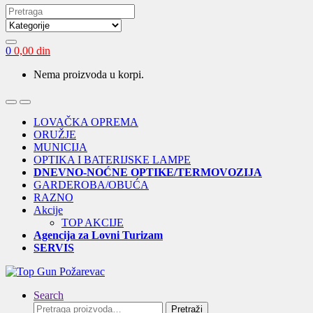
Search
for:
0
0,00
din
Nema proizvoda u korpi.
Open
Close
LOVAČKA OPREMA
ORUŽJE
MUNICIJA
OPTIKA I BATERIJSKE LAMPE
DNEVNO-NOĆNE OPTIKE/TERMOVOZIJA
GARDEROBA/OBUĆA
RAZNO
Akcije
TOP AKCIJE
Agencija za Lovni Turizam
SERVIS
Search
Pretraga
Pretraži