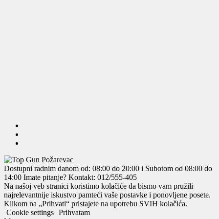
Dostupni radnim danom od: 08:00 do 20:00 i Subotom od 08:00 do
14:00
Imate pitanje? Kontakt: 012/555-405
Na našoj veb stranici koristimo kolačiće da bismo vam pružili
najrelevantnije iskustvo pamteći vaše postavke i ponovljene posete.
Klikom na „Prihvati“ pristajete na upotrebu SVIH kolačića.
Cookie settings
Prihvatam