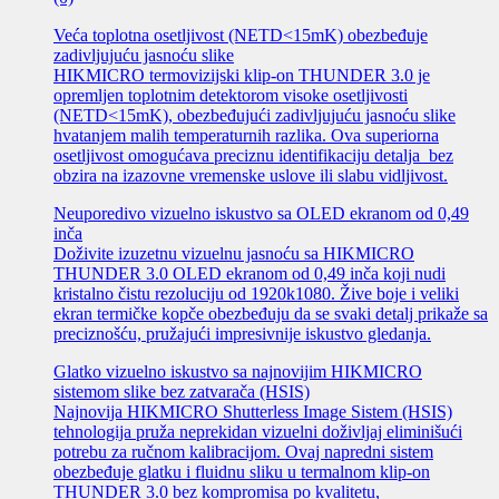
Veća toplotna osetljivost (NETD<15mK) obezbeđuje
zadivljujuću jasnoću slike
HIKMICRO termovizijski klip-on THUNDER 3.0 je
opremljen toplotnim detektorom visoke osetljivosti
(NETD<15mK), obezbeđujući zadivljujuću jasnoću slike
hvatanjem malih temperaturnih razlika. Ova superiorna
osetljivost omogućava preciznu identifikaciju detalja bez
obzira na izazovne vremenske uslove ili slabu vidljivost.
Neuporedivo vizuelno iskustvo sa OLED ekranom od 0,49
inča
Doživite izuzetnu vizuelnu jasnoću sa HIKMICRO
THUNDER 3.0 OLED ekranom od 0,49 inča koji nudi
kristalno čistu rezoluciju od 1920k1080. Žive boje i veliki
ekran termičke kopče obezbeđuju da se svaki detalj prikaže sa
preciznošću, pružajući impresivnije iskustvo gledanja.
Glatko vizuelno iskustvo sa najnovijim HIKMICRO
sistemom slike bez zatvarača (HSIS)
Najnovija HIKMICRO Shutterless Image Sistem (HSIS)
tehnologija pruža neprekidan vizuelni doživljaj eliminišući
potrebu za ručnom kalibracijom. Ovaj napredni sistem
obezbeđuje glatku i fluidnu sliku u termalnom klip-on
THUNDER 3.0 bez kompromisa po kvalitetu,