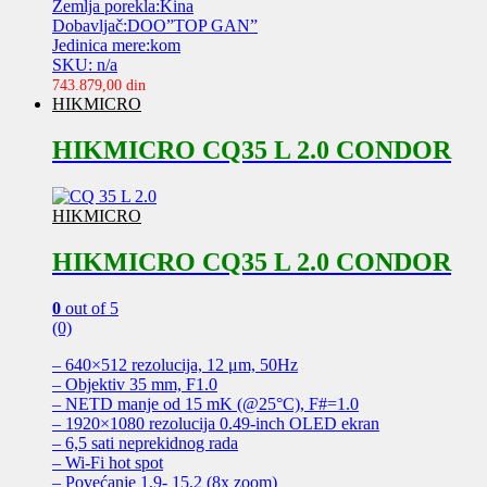
Zemlja porekla:Kina
Dobavljač:DOO”TOP GAN”
Jedinica mere:kom
SKU: n/a
743.879,00
din
HIKMICRO
HIKMICRO CQ35 L 2.0 CONDOR
HIKMICRO
HIKMICRO CQ35 L 2.0 CONDOR
0
out of 5
(0)
– 640×512 rezolucija, 12 μm, 50Hz
– Objektiv 35 mm, F1.0
– NETD manje od 15 mK (@25°C), F#=1.0
– 1920×1080 rezolucija 0.49-inch OLED ekran
– 6,5 sati neprekidnog rada
– Wi-Fi hot spot
– Povećanje 1,9- 15,2 (8x zoom)