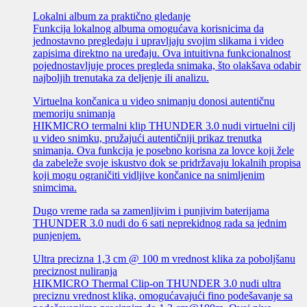
Lokalni album za praktično gledanje
Funkcija lokalnog albuma omogućava korisnicima da
jednostavno pregledaju i upravljaju svojim slikama i video
zapisima direktno na uređaju. Ova intuitivna funkcionalnost
pojednostavljuje proces pregleda snimaka, što olakšava odabir
najboljih trenutaka za deljenje ili analizu.
Virtuelna končanica u video snimanju donosi autentičnu
memoriju snimanja
HIKMICRO termalni klip THUNDER 3.0 nudi virtuelni cilj
u video snimku, pružajući autentičniji prikaz trenutka
snimanja. Ova funkcija je posebno korisna za lovce koji žele
da zabeleže svoje iskustvo dok se pridržavaju lokalnih propisa
koji mogu ograničiti vidljive končanice na snimljenim
snimcima.
Dugo vreme rada sa zamenljivim i punjivim baterijama
THUNDER 3.0 nudi do 6 sati neprekidnog rada sa jednim
punjenjem.
Ultra precizna 1,3 cm @ 100 m vrednost klika za poboljšanu
preciznost nuliranja
HIKMICRO Thermal Clip-on THUNDER 3.0 nudi ultra
preciznu vrednost klika, omogućavajući fino podešavanje sa