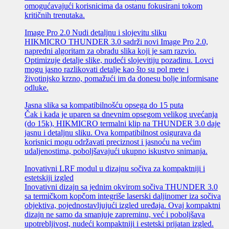
omogućavajući korisnicima da ostanu fokusirani tokom
kritičnih trenutaka.
Image Pro 2.0 Nudi detaljnu i slojevitu sliku
HIKMICRO THUNDER 3.0 sadrži novi Image Pro 2.0,
napredni algoritam za obradu slika koji je sam razvio.
Optimizuje detalje slike, nudeći slojevitiju pozadinu. Lovci
mogu jasno razlikovati detalje kao što su pol mete i
životinjsko krzno, pomažući im da donesu bolje informisane
odluke.
Jasna slika sa kompatibilnošću opsega do 15 puta
Čak i kada je uparen sa dnevnim opsegom velikog uvećanja
(do 15k), HIKMICRO termalni klip na THUNDER 3.0 daje
jasnu i detaljnu sliku. Ova kompatibilnost osigurava da
korisnici mogu održavati preciznost i jasnoću na većim
udaljenostima, poboljšavajući ukupno iskustvo snimanja.
Inovativni LRF modul u dizajnu sočiva za kompaktniji i
estetskiji izgled
Inovativni dizajn sa jednim okvirom sočiva THUNDER 3.0
sa termičkom kopčom integriše laserski daljinomer iza sočiva
objektiva, pojednostavljujući izgled uređaja. Ovaj kompaktni
dizajn ne samo da smanjuje zapreminu, već i poboljšava
upotrebljivost, nudeći kompaktniji i estetski prijatan izgled.