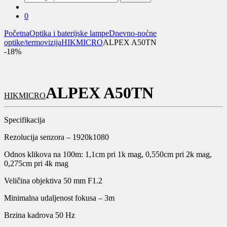
za:
0
Početna
Optika i baterijske lampe
Dnevno-noćne
optike/termovizija
HIKMICRO
ALPEX A50TN
-
18%
ALPEX A50TN
HIKMICRO
Specifikacija
Rezolucija senzora – 1920k1080
Odnos klikova na 100m: 1,1cm pri 1k mag, 0,550cm pri 2k mag,
0,275cm pri 4k mag
Veličina objektiva 50 mm F1.2
Minimalna udaljenost fokusa – 3m
Brzina kadrova 50 Hz