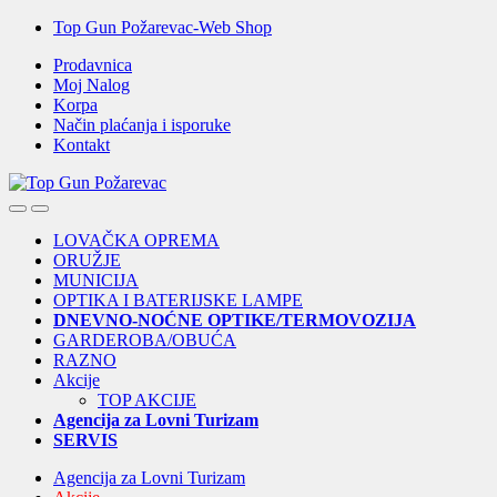
Skip
Skip
Top Gun Požarevac-Web Shop
to
to
Prodavnica
navigation
content
Moj Nalog
Korpa
Način plaćanja i isporuke
Kontakt
Open
Close
LOVAČKA OPREMA
ORUŽJE
MUNICIJA
OPTIKA I BATERIJSKE LAMPE
DNEVNO-NOĆNE OPTIKE/TERMOVOZIJA
GARDEROBA/OBUĆA
RAZNO
Akcije
TOP AKCIJE
Agencija za Lovni Turizam
SERVIS
Agencija za Lovni Turizam