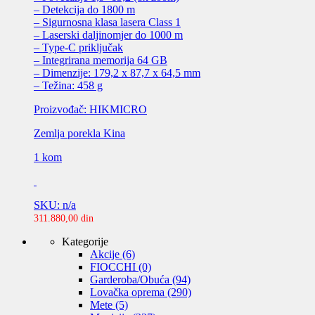
– Detekcija do 1800 m
– Sigurnosna klasa lasera Class 1
– Laserski daljinomjer do 1000 m
– Type-C priključak
– Integrirana memorija 64 GB
– Dimenzije: 179,2 x 87,7 x 64,5 mm
– Težina: 458 g
Proizvođač: HIKMICRO
Zemlja porekla Kina
1 kom
SKU: n/a
311.880,00
din
Kategorije
Akcije
(6)
FIOCCHI
(0)
Garderoba/Obuća
(94)
Lovačka oprema
(290)
Mete
(5)