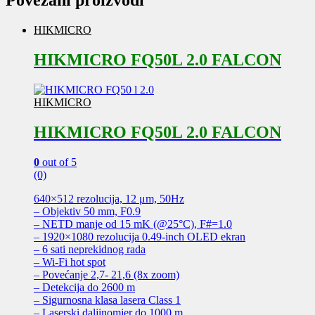
Povezani proizvodi
HIKMICRO
HIKMICRO FQ50L 2.0 FALCON
HIKMICRO
HIKMICRO FQ50L 2.0 FALCON
0
out of 5
(0)
640×512 rezolucija, 12 μm, 50Hz
– Objektiv 50 mm, F0.9
– NETD manje od 15 mK (@25°C), F#=1.0
– 1920×1080 rezolucija 0.49-inch OLED ekran
– 6 sati neprekidnog rada
– Wi-Fi hot spot
– Povećanje 2,7- 21,6 (8x zoom)
– Detekcija do 2600 m
– Sigurnosna klasa lasera Class 1
– Laserski daljinomjer do 1000 m