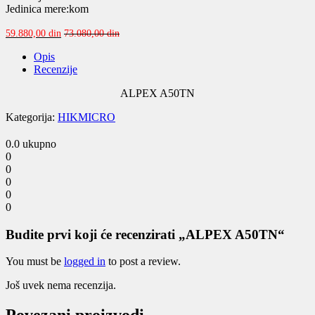
Jedinica mere:kom
59.880,00
din
73.080,00
din
Opis
Recenzije
ALPEX A50TN
Kategorija:
HIKMICRO
0.0
ukupno
0
0
0
0
0
Budite prvi koji će recenzirati „ALPEX A50TN“
You must be
logged in
to post a review.
Još uvek nema recenzija.