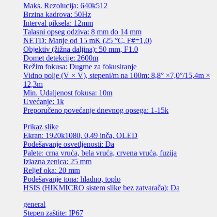
Maks. Rezolucija: 640k512
Brzina kadrova: 50Hz
Interval piksela: 12mm
Talasni opseg odziva: 8 mm do 14 mm
NETD: Manje od 15 mK (25 °C, F#=1,0)
Objektiv (žižna daljina): 50 mm, F1.0
Domet detekcije: 2600m
Režim fokusa: Dugme za fokusiranje
Vidno polje (V × V), stepeni/m na 100m: 8,8° ×7,0°/15,4m ×
12,3m
Min. Udaljenost fokusa: 10m
Uvećanje: 1k
Preporučeno povećanje dnevnog opsega: 1-15k
Prikaz slike
Ekran: 1920k1080, 0,49 inča, OLED
Podešavanje osvetljenosti: Da
Palete: crna vruća, bela vruća, crvena vruća, fuzija
Izlazna zenica: 25 mm
Reljef oka: 20 mm
Podešavanje tona: hladno, toplo
HSIS (HIKMICRO sistem slike bez zatvarača): Da
general
Stepen zaštite: IP67