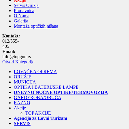
Akcije
Servis Oružja
Prodavnica
O Nama
Galerija
Montaža optičkih nišana
Kontakt:
012/555-
405
Email:
info@topgun.rs
Otvori Kategorije
LOVAČKA OPREMA
ORUŽJE
MUNICIJA
OPTIKA I BATERIJSKE LAMPE
DNEVNO-NOĆNE OPTIKE/TERMOVOZIJA
GARDEROBA/OBUĆA
RAZNO
Akcije
TOP AKCIJE
Agencija za Lovni Turizam
SERVIS