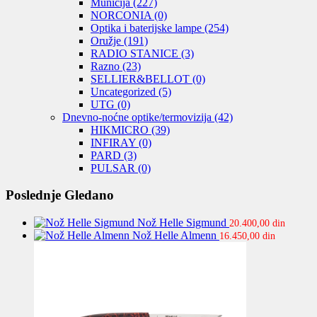
Municija
(227)
NORCONIA
(0)
Optika i baterijske lampe
(254)
Oružje
(191)
RADIO STANICE
(3)
Razno
(23)
SELLIER&BELLOT
(0)
Uncategorized
(5)
UTG
(0)
Dnevno-noćne optike/termovizija
(42)
HIKMICRO
(39)
INFIRAY
(0)
PARD
(3)
PULSAR
(0)
Poslednje Gledano
Nož Helle Sigmund
20.400,00
din
Nož Helle Almenn
16.450,00
din