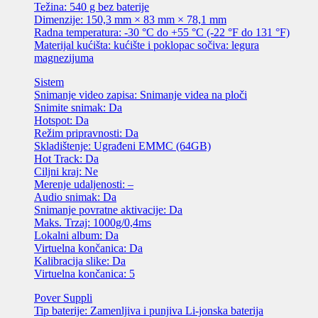
Težina: 540 g bez baterije
Dimenzije: 150,3 mm × 83 mm × 78,1 mm
Radna temperatura: -30 °C do +55 °C (-22 °F do 131 °F)
Materijal kućišta: kućište i poklopac sočiva: legura
magnezijuma
Sistem
Snimanje video zapisa: Snimanje videa na ploči
Snimite snimak: Da
Hotspot: Da
Režim pripravnosti: Da
Skladištenje: Ugrađeni EMMC (64GB)
Hot Track: Da
Ciljni kraj: Ne
Merenje udaljenosti: –
Audio snimak: Da
Snimanje povratne aktivacije: Da
Maks. Trzaj: 1000g/0,4ms
Lokalni album: Da
Virtuelna končanica: Da
Kalibracija slike: Da
Virtuelna končanica: 5
Pover Suppli
Tip baterije: Zamenljiva i punjiva Li-jonska baterija