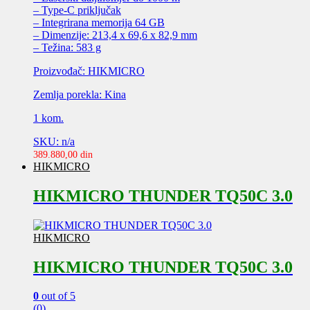
– Type-C priključak
– Integrirana memorija 64 GB
– Dimenzije: 213,4 x 69,6 x 82,9 mm
– Težina: 583 g
Proizvođač: HIKMICRO
Zemlja porekla: Kina
1 kom.
SKU: n/a
389.880,00
din
HIKMICRO
HIKMICRO THUNDER TQ50C 3.0
HIKMICRO
HIKMICRO THUNDER TQ50C 3.0
0
out of 5
(0)