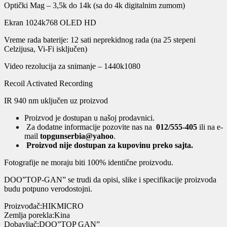
Optički Mag – 3,5k do 14k (sa do 4k digitalnim zumom)
Ekran 1024k768 OLED HD
Vreme rada baterije: 12 sati neprekidnog rada (na 25 stepeni
Celzijusa, Vi-Fi isključen)
Video rezolucija za snimanje – 1440k1080
Recoil Activated Recording
IR 940 nm uključen uz proizvod
Proizvod je dostupan u našoj prodavnici.
Za dodatne informacije pozovite nas na
012/555-405
ili na e-
mail
topgunserbia@yahoo
.
Proizvod nije dostupan za kupovinu preko sajta.
Fotografije ne moraju biti 100% identične proizvodu.
DOO”TOP-GAN” se trudi da opisi, slike i specifikacije proizvoda
budu potpuno verodostojni.
Proizvođač:HIKMICRO
Zemlja porekla:Kina
Dobavljač:DOO”TOP GAN”