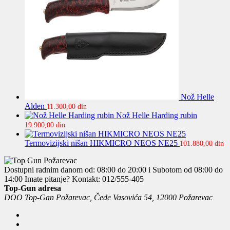
Nož Helle
Alden
11.300,00
din
Nož Helle Harding rubin
19.900,00
din
Termovizijski nišan HIKMICRO NEOS NE25
101.880,00
din
Dostupni radnim danom od: 08:00 do 20:00 i Subotom od 08:00 do
14:00
Imate pitanje? Kontakt: 012/555-405
Top-Gun adresa
DOO Top-Gan Požarevac, Čede Vasovića 54, 12000 Požarevac