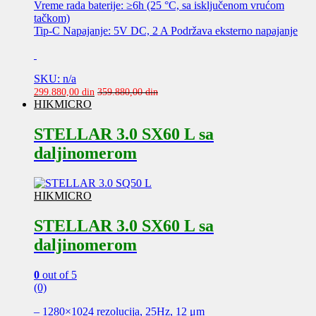
Vreme rada baterije: ≥6h (25 °C, sa isključenom vrućom
tačkom)
Tip-C Napajanje: 5V DC, 2 A Podržava eksterno napajanje
SKU: n/a
299.880,00
din
359.880,00
din
HIKMICRO
STELLAR 3.0 SX60 L sa
daljinomerom
HIKMICRO
STELLAR 3.0 SX60 L sa
daljinomerom
0
out of 5
(0)
– 1280×1024 rezolucija, 25Hz, 12 μm