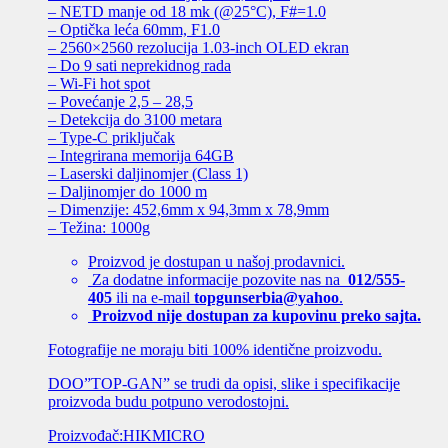
– NETD manje od 18 mk (@25°C), F#=1.0
– Optička leća 60mm, F1.0
– 2560×2560 rezolucija 1.03-inch OLED ekran
– Do 9 sati neprekidnog rada
– Wi-Fi hot spot
– Povećanje 2,5 – 28,5
– Detekcija do 3100 metara
– Type-C priključak
– Integrirana memorija 64GB
– Laserski daljinomjer (Class 1)
– Daljinomjer do 1000 m
– Dimenzije: 452,6mm x 94,3mm x 78,9mm
– Težina: 1000g
Proizvod je dostupan u našoj prodavnici.
Za dodatne informacije pozovite nas na
012/555-
405
ili na e-mail
topgunserbia@yahoo
.
Proizvod nije dostupan za kupovinu preko sajta.
Fotografije ne moraju biti 100% identične proizvodu.
DOO”TOP-GAN” se trudi da opisi, slike i specifikacije
proizvoda budu potpuno verodostojni.
Proizvođač:HIKMICRO