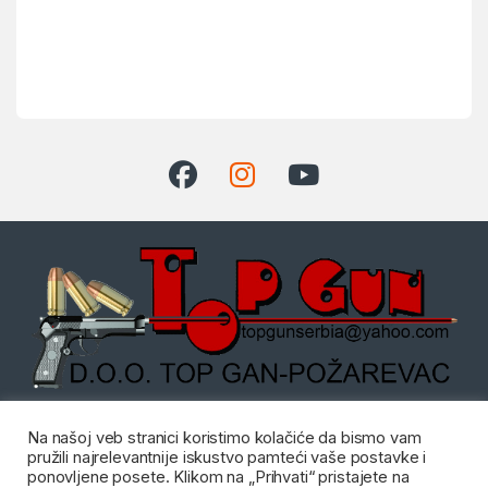
Dostupni radnim danom od:
Na našoj veb stranici koristimo kolačiće da bismo vam
08:00 do 20:00 i Subotom od
pružili najrelevantnije iskustvo pamteći vaše postavke i
08:00 do 14:00
ponovljene posete. Klikom na „Prihvati“ pristajete na