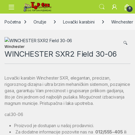
Skip to navigation
Skip to content
Open
0
Početna
Oružje
Lovački karabini
Winchester
🔍
Winchester
WINCHESTER SXR2 Field 30-06
Lovački karabin Winchester SXR, elegantan, precizan,
rigoroznog dizajna i ultra brzim mehaničkim sistemom, pozajmice
gasa, garantuju Vam preciznost i grupisanje prilikom gadjanja,
što je čini jednom od najboljih pušaka. Mogućnost izbacivanja
magnum municije. Pristupačna i laka upotreba.
cal.30-06
Proizvod je dostupan u našoj prodavnici.
Za dodatne informacije pozovite nas na
012/555-405
ili