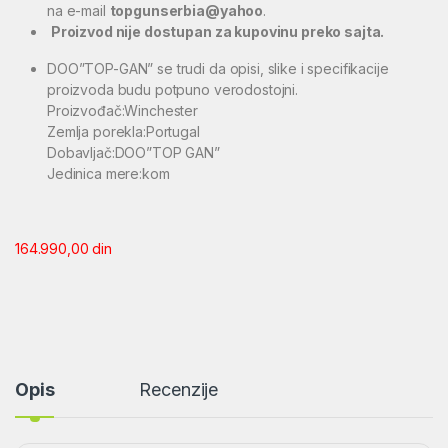
na e-mail
topgunserbia@yahoo
.
Proizvod nije dostupan za kupovinu preko sajta.
DOO”TOP-GAN” se trudi da opisi, slike i specifikacije
proizvoda budu potpuno verodostojni.
Proizvođač:Winchester
Zemlja porekla:Portugal
Dobavljač:DOO”TOP GAN”
Jedinica mere:kom
164.990,00
din
Opis
Recenzije