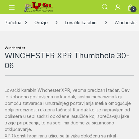
Skip to navigation
Skip to content
Open
0
Početna
Oružje
Lovački karabini
Winchester
Winchester
WINCHESTER XPR Thumbhole 30-
06
Lovački karabin Winchester XPR, veoma precizan i tačan. Cev
je slobodno postavljena na kundak, sastav mehanizma koji
pomoću zatvarača i unutrašnjeg postavljanja metka omogućuje
bolju preciznost i ukupnu tačnost. Kundak koji je napravljen od
polimera u sebi sadrži obložene jastučiće koji sprečavaju jake
trzaje pri pucanju, te na sebi ima dugme za sigurnosno
otključavanje.
XPR koristi hromiranu ušicu sa tri vijka obloženu sa nikal-