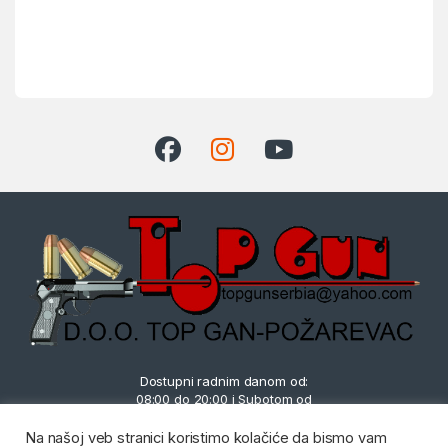
Dostupni radnim danom od:
08:00 do 20:00 i Subotom od
08:00 do 14:00
Imate pitanje?
Na našoj veb stranici koristimo kolačiće da bismo vam