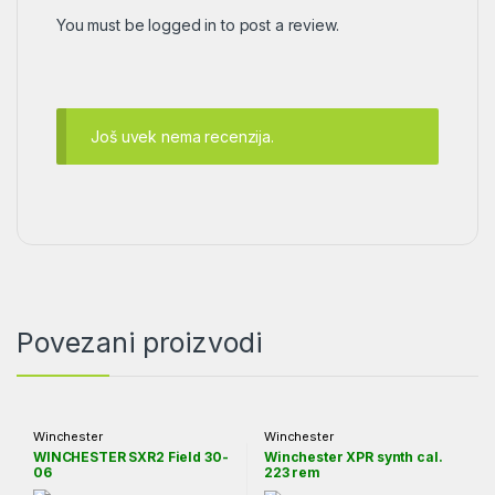
You must be
logged in
to post a review.
Još uvek nema recenzija.
Povezani proizvodi
Winchester
Winchester
WINCHESTER SXR2 Field 30-
Winchester XPR synth cal.
06
223 rem