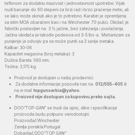
teflonom za dodatnu mazivost i jednostavnost upotrebe. Vijak
nudi bacanje do 60 stepeni za brzi rad i brzo praćenje mete, ali
se lako može skinuti ako je to potrebno. Karabin je opremljena
sa istim MOA obaračem kao i na Winchester 70 pušci. Okidač je
fabrički postavljen na 3 ½ jačine, bez zatezanja i povlačenja.
Jačina okidača je takođe podesiva od 3-5 Ibs-a. Mehanizam za
punjenje je odvojiv pa se može puniti sa 3 serije metaka.
Kalibar: 30-06
Kapacitet magacina (broj metaka): 3
Dužina Barela: 560 mm.
Težina: 3,175 kg.
Proizvod je dostupan u našoj prodavnici.
Za dodatne informacije pozovite nas na
012/555-405
ili
na e-mail
topgunserbia@yahoo
.
Proizvod nije dostupan za kupovinu preko sajta.
DOO”TOP-GAN” se trudi da opisi, slike i specifikacije
proizvoda budu potpuno verodostojni.
Proizvođač:Winchester
Zemlja porekla:Portugal
Dobavljač:DOO”TOP GAN”