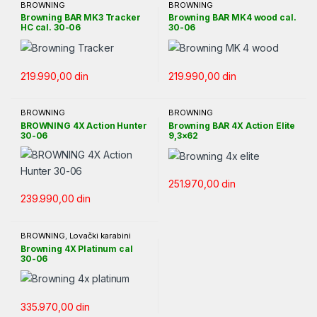
BROWNING
BROWNING
Browning BAR MK3 Tracker
Browning BAR MK4 wood cal.
HC cal. 30-06
30-06
219.990,00
din
219.990,00
din
BROWNING
BROWNING
BROWNING 4X Action Hunter
Browning BAR 4X Action Elite
30-06
9,3×62
251.970,00
din
239.990,00
din
BROWNING
,
Lovački karabini
Browning 4X Platinum cal
30-06
335.970,00
din