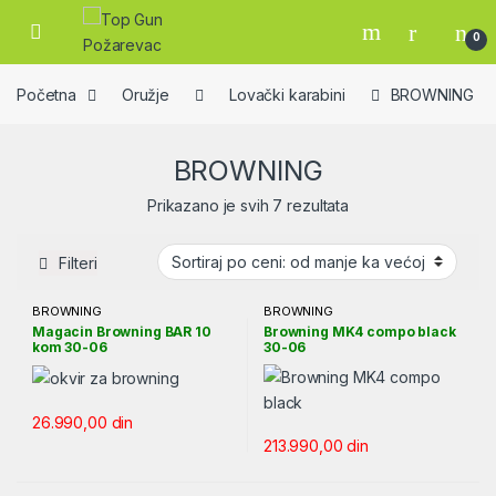
Skip to navigation
Skip to content
Open
0
Početna
Oružje
Lovački karabini
BROWNING
BROWNING
Sortirano po ceni: od
Prikazano je svih 7 rezultata
Filteri
BROWNING
BROWNING
Magacin Browning BAR 10
Browning MK4 compo black
kom 30-06
30-06
26.990,00
din
213.990,00
din