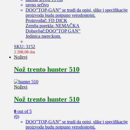
ravno sečivo
DOO”TOP-GAN” se trudi da opisi, slike i specifikacije
proizvoda budu potpuno verodostojni.
Proizvođač: FD DICK
Zemlja porekla: NEMAČKA
Dobavljač:DOO”TOP GAN”
Jedinica mere:kom.
SKU: 3152
2.200,00
din
Noževi
Nož trento hunter 510
Noževi
Nož trento hunter 510
0
out of 5
(0)
DOO”TOP-GAN” se trudi da opisi, slike i specifikacije
proizvoda budu potpuno verodostojni.