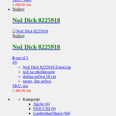
2.600,00
din
Noževi
Nož Dick 8225918
Noževi
Nož Dick 8225918
0
out of 5
(0)
Nož Dick 8225918 ErgoGrip
nož za otkoštavanje
dužina sečiva 18 cm
ravno, šire sečivo
SKU: n/a
2.400,00
din
Kategorije
Akcije
(6)
FIOCCHI
(0)
Garderoba/Obuća
(94)