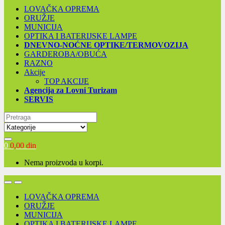
LOVAČKA OPREMA
ORUŽJE
MUNICIJA
OPTIKA I BATERIJSKE LAMPE
DNEVNO-NOĆNE OPTIKE/TERMOVOZIJA
GARDEROBA/OBUĆA
RAZNO
Akcije
TOP AKCIJE
Agencija za Lovni Turizam
SERVIS
Search for:
0
0,00
din
Nema proizvoda u korpi.
Open
Close
LOVAČKA OPREMA
ORUŽJE
MUNICIJA
OPTIKA I BATERIJSKE LAMPE