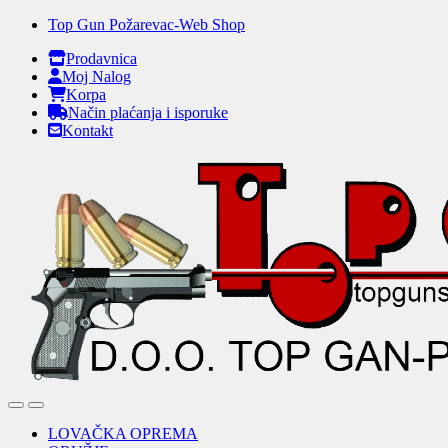
Skip
Skip
Top Gun Požarevac-Web Shop
to
to
Prodavnica
navigation
content
Moj Nalog
Korpa
Način plaćanja i isporuke
Kontakt
Open
Close
LOVAČKA OPREMA