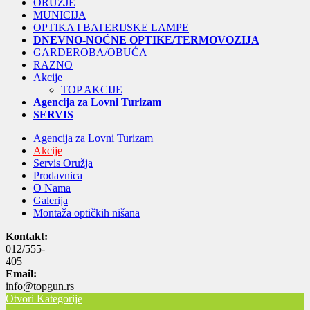
ORUŽJE
MUNICIJA
OPTIKA I BATERIJSKE LAMPE
DNEVNO-NOĆNE OPTIKE/TERMOVOZIJA
GARDEROBA/OBUĆA
RAZNO
Akcije
TOP AKCIJE
Agencija za Lovni Turizam
SERVIS
Agencija za Lovni Turizam
Akcije
Servis Oružja
Prodavnica
O Nama
Galerija
Montaža optičkih nišana
Kontakt:
012/555-
405
Email:
info@topgun.rs
Otvori Kategorije