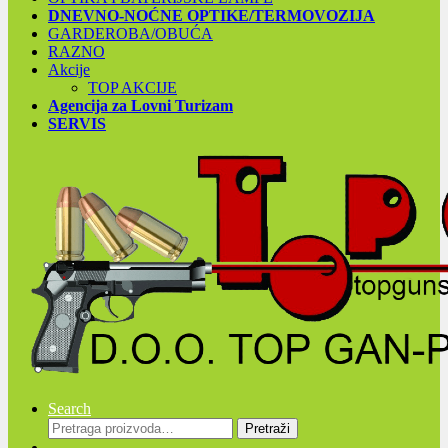
DNEVNO-NOĆNE OPTIKE/TERMOVOZIJA
GARDEROBA/OBUĆA
RAZNO
Akcije
TOP AKCIJE
Agencija za Lovni Turizam
SERVIS
Search
Pretraga
Pretraži
za: