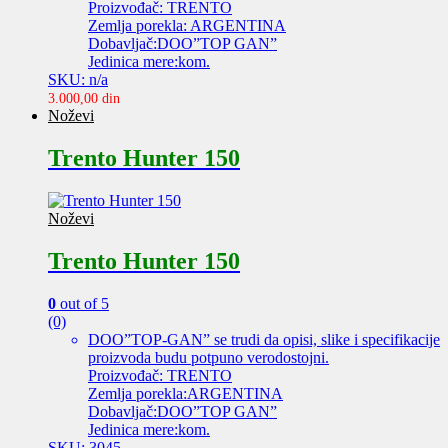
Proizvođač: TRENTO
Zemlja porekla: ARGENTINA
Dobavljač:DOO”TOP GAN”
Jedinica mere:kom.
SKU: n/a
3.000,00
din
Noževi
Trento Hunter 150
Noževi
Trento Hunter 150
0
out of 5
(0)
DOO”TOP-GAN” se trudi da opisi, slike i specifikacije
proizvoda budu potpuno verodostojni.
Proizvođač: TRENTO
Zemlja porekla:ARGENTINA
Dobavljač:DOO”TOP GAN”
Jedinica mere:kom.
SKU: 3045