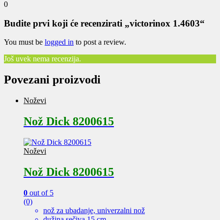
0
Budite prvi koji će recenzirati „victorinox 1.4603“
You must be
logged in
to post a review.
Još uvek nema recenzija.
Povezani proizvodi
Noževi
Nož Dick 8200615
Noževi
Nož Dick 8200615
0
out of 5
(0)
nož za ubadanje, univerzalni nož
dužina sečiva 15 cm