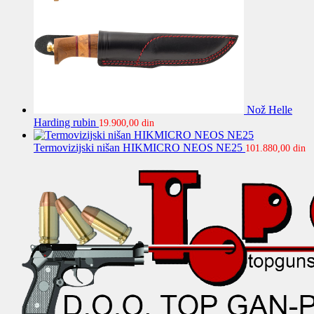
Nož Helle
Harding rubin
19.900,00
din
Termovizijski nišan HIKMICRO NEOS NE25
101.880,00
din