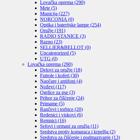
Lovačka oprema
(290)
Mete
(5)
Municija
(227)
NORCONIA
(0)
Optika i baterijske lampe
(254)
Oružje
(191)
RADIO STANICE
(3)
Razno
(23)
SELLIER&BELLOT
(0)
Uncategorized
(5)
UTG
(0)
Lovačka oprema
(290)
Delovi za oružje
(18)
Futrole i koferi
(30)
Naočare i antifoni
(4)
Noževi
(117)
Ogrlice za pse
(3)
Pribor za čišćenje
(24)
Primame
(5)
Rančevi i torbice
(20)
Redenici i viskovi
(6)
Remnici
(16)
Sefovi i ormani za oružja
(11)
Sredstva protiv komaraca i krpellja
(2)
Sredstva za čišćenje i podmazivanje
(13)