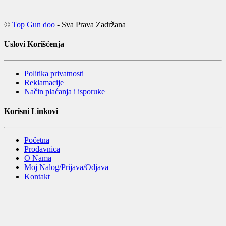
©
Top Gun doo
- Sva Prava Zadržana
Uslovi Korišćenja
Politika privatnosti
Reklamacije
Način plaćanja i isporuke
Korisni Linkovi
Početna
Prodavnica
O Nama
Moj Nalog/Prijava/Odjava
Kontakt